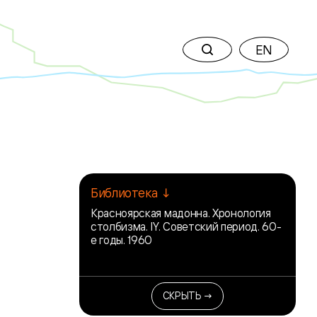
EN
Библиотека ↓
Красноярская мадонна. Хронология
столбизма. IY. Советский период. 60-
е годы. 1960
СКРЫТЬ →