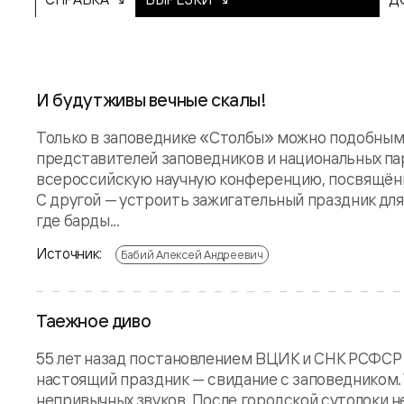
И будут живы вечные скалы!
Только в заповеднике «Столбы» можно подобным 
представителей заповедников и национальных па
всероссийскую научную конференцию, посвящённ
С другой — устроить зажигательный праздник для
где барды...
Источник:
Бабий Алексей Андреевич
Таежное диво
55 лет назад постановлением ВЦИК и СНК РСФСР 
настоящий праздник — свидание с заповедником. 
непривычных звуков. После городской сутолоки н