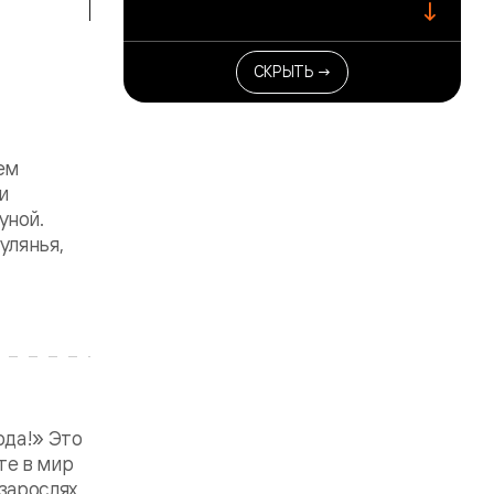
↓
СКРЫТЬ →
ем
и
уной.
улянья,
ода!» Это
те в мир
зарослях