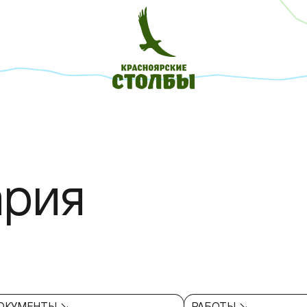
ария
ОКУМЕНТЫ ↘
РАБОТЫ ↘