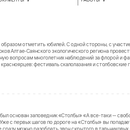
образом отметить юбилей. С одной стороны, с участи
рков Алтае-Саянского экологического региона провест
ую вопросам многолетних наблюдений за флорой и фа
 красноярцев: фестиваль скалолазания и столбовские г
был основан заповедник «Столбы» «А все-таки — своб
Уже с первых шагов по дороге на «Столбы» вы попадае
е сразу можно разобрать звон скрытого в тальниковых 