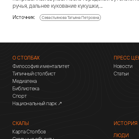
ручья, дальнее кукование кукушки,...
Источник:
Севастьянова Татьяна Петровна
О СТОЛБАХ
ПРЕСС ЦЕ
Философия и менталитет
Новости
Типичный столбист
Статьи
Медиатека
Библиотека
Спорт
Национальный парк ↗
СКАЛЫ
ИСТОРИЯ
Карта Столбов
ЛЮДИ