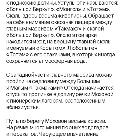
к подножию долины. Уступы эти называются:
«Большой Беркут», «Монгол» и «Тотэм».
Скалы здесь весьма живописны. Обращает
на себя внимание сквозная пещера между
главным массивом «Такмака» и скалой
«Большой Беркут». Около этой арки
находится и ход на вершину главной скалы,
именуемый «Корытом». Любопытен
«Тотэм» с его стаканами, в которых иногда
сохраняется атмосферная вода.
С западной части главного массива можно
пройти на седловину между Большим
и Малым «Такмаками» Отсюда начинается
спуск по тропинке в долину речки Моховой
к пионерским лагерям, расположенным
вблизи устья.
Путь по берегу Моховой весьма красив.
На речке много миниатюрных водопадов
и перекатов. Чарующее впечатление