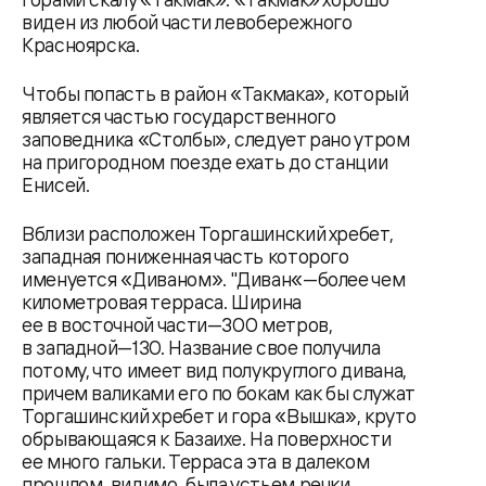
виден из любой части левобережного
Красноярска.
Чтобы попасть в район «Такмака», который
является частью государственного
заповедника «Столбы», следует рано утром
на пригородном поезде ехать до станции
Енисей.
Вблизи расположен Торгашинский хребет,
западная пониженная часть которого
именуется «Диваном». "Диван«—более чем
километровая терраса. Ширина
ее в восточной части—300 метров,
в западной—130. Название свое получила
потому, что имеет вид полукруглого дивана,
причем валиками его по бокам как бы служат
Торгашинский хребет и гора «Вышка», круто
обрывающаяся к Базаихе. На поверхности
ее много гальки. Терраса эта в далеком
прошлом, видимо, была устьем речки