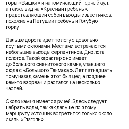
горы «Вышки» и напоминающий горный аул,
а также вид на «Красный гребень».
представляющий собой выходы известняков,
похожие на Петуший гребень и Голубую
горку.
Дальше дорога идет по логу с довольно
крутыми склонами. Местами встречаются
небольшие выходы серпентинов. Дно лога
пологое. Такой характер оно имеет
до большого сиенитового камня, упавшего
сюда с «Большого Такмака,». Лет пятнадцать
тому назад камень этот был цел, а позднее
кем-то взорван и распался на несколько
частей.
Около камня имеется ручей. Здесь следует
набрать воды, так как дальше по этому
маршруту источник встретится только около
скалы «Глаголь».