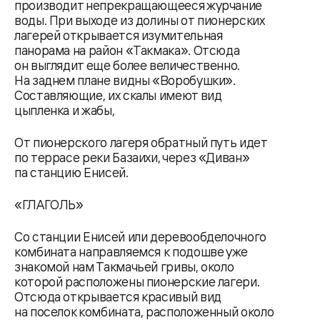
производит непрекращающееся журчание
воды. При выходе из долины от пионерских
лагерей открывается изумительная
панорама на район «Такмака». Отсюда
он выглядит еще более величественно.
На заднем плане видны «Воробушки».
Составляющие, их скалы имеют вид
цыпленка и жабы,
От пионерского лагеря обратный путь идет
по террасе реки Базаихи, через «Диван»
па станцию Енисей.
«ГЛАГОЛЬ»
Со станции Енисей или деревообделочного
комбината направляемся к подошве уже
знакомой нам Такмачьей гривы, около
которой расположены пионерские лагери.
Отсюда открывается красивый вид
на поселок комбината, расположенный около