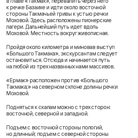
в главе «Такмак», перевалить через него
к речке Базаихе и идти около восточной
стороны Такмачьей гривы к устью речки
Моховой. Здесь расположены пионерские
лагери. Дальнейший путь идет вдоль
Моховой. Местность вокруг живописная.
Пройдя около километра и миновав выступ
«Большого Такмака», экскурсантам следует
остановиться. Отсюда и начинается путь
на любой из трех названных нами массивов.
«Ермак» расположен против «Большого
Такмака;» на северном склоне долины речки
Моховой.
Подняться к скалам можно с трех сторон:
восточной, северной и западной.
Подъем с восточной стороны пологий,
но длинный; подъем с северной стороны