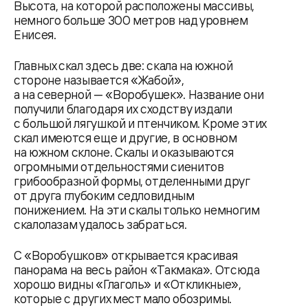
Высота, на которой расположены массивы,
немного больше 300 метров над уровнем
Енисея.
Главных скал здесь две: скала на южной
стороне называется «Жабой»,
а на северной — «Воробушек». Название они
получили благодаря их сходству издали
с большой лягушкой и птенчиком. Кроме этих
скал имеются еще и другие, в основном
на южном склоне. Скалы и оказываются
огромными отдельностями сиенитов
грибообразной формы, отделенными друг
от друга глубоким седловидным
понижением. На эти скалы только немногим
скалолазам удалось забраться.
С «Воробушков» открывается красивая
панорама на весь район «Такмака». Отсюда
хорошо видны «Глаголь» и «Откликные»,
которые с других мест мало обозримы.