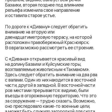
Базаихи, вторая позднее под влиянием
рельефа изменила свое направление
и оставила старое устье.
По дороге к «Дивану» следует обратить
внимание на вторую или
двенадцатиметровую террасу, на которой
расположен правобережный Красноярск.
В оврагах можно рассмотреть ее строение.
С «Дивана» открывается красивый вид
на долину Базаихи и Куйсумские горы,
возглавляемые живописным «Такмаком».
Здесь следует обратить внимание на два рва
с валами. Один из них находится в восточной
части, другой в западной. В восточной части
ров местами прерывается: видимо, были
въезды в огороженную территорию. Что это
за сооружение — трудно сказать. Возможно,
оно преследовало какие-то военные цели,
а может быть служило загородкой для скота.