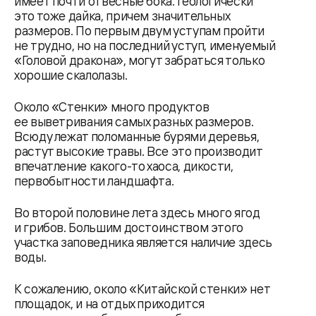
имеет почти отвесные бока. Геологически
это тоже дайка, причем значительных
размеров. По пepвым двум уступам пройти
не трудно, но на последний уступ, именуемый
«Головой дракона», могут забраться только
хорошие скалолазы.
Около «Стенки» много продуктов
ее выветривания самых разных размеров.
Всюду лежат поломанные бурями деревья,
растут высокие травы. Все это производит
впечатление какого-то хаоса, дикости,
первобытности ландшафта.
Во второй половине лета здесь много ягод
и грибов. Большим достоинством этого
участка заповедника является наличие здесь
воды.
К сожалению, около «Китайской стенки» нет
площадок, и на отдых приходится