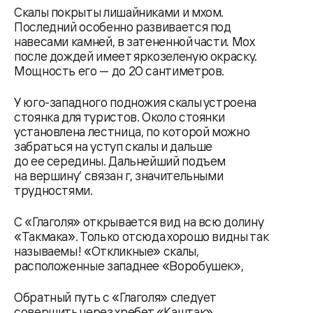
Скалы покрыты лишайниками и мхом.
Последний особенно развивается под
навесами камней, в затененной части. Мох
после дождей имеет яркозеленую окраску.
Мощность его — до 20 сантиметров.
У юго-западного подножия скалы устроена
стоянка для туристов. Около стоянки
установлена лестница, по которой можно
забраться на уступ скалы и дальше
до ее середины. Дальнейший подъем
на вершину’ связан г, значительными
трудностями.
С «Глаголя» открывается вид на всю долину
«Такмака». Только отсюда хорошо видны так
называемы! «Откликные» скалы,
расположенные западнее «Воробушек»,
Обратный путь с «Глаголя» следует
совершить через хребет «Каштак»,