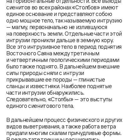
на горизонтальные отдельности. Все выходы
сиенитов во всех районах «Столбов» имеют
единое основание и представляют собою
одно мощное тело, так называемую интрузию
— магму, первоначально не излившуюся
на поверхность земли. Отдельные части этой
интрузии проникли дальше в земную кору.
Все это интрузивное тело в период поднятия
Восточного Саяна между третичным
и четвертичным геологическими периодами
было также поднято. В дальнейшем внешние
силы природы сняли с интрузи
прикрывавшие ее породы — глинистые
сланцы и известняки. Наиболее поднятые
части интрузии обнаружились.
Следовательно, «Столбы» — это выступы
единого сиенитового тела.
В дальнейшем процесс физического и других
видов выветривания, а также работа ветра
придали многим скалам причудливые формы.
В результате трещины расширились,