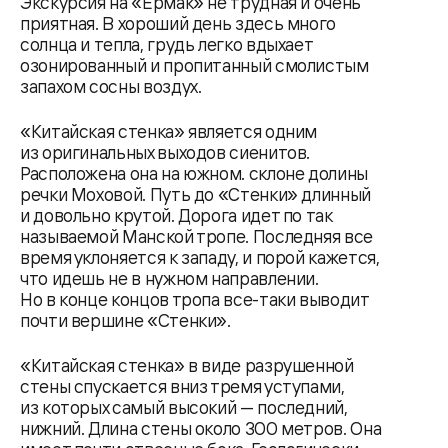
Экскурсия на «Ермак» не трудная и очень
приятная. В хороший день здесь много
солнца и тепла, грудь легко вдыхает
озонированный и пропитанный смолистым
запахом сосны воздух.
«Китайская стенка» является одним
из оригинальных выходов сиенитов.
Расположена она на южном. склоне долины
речки Моховой. Путь до «Стенки» длинный
и довольно крутой. Дорога идет по так
называемой Манской тропе. Последняя все
время уклоняется к западу, и порой кажется,
что идешь не в нужном направлении.
Но в конце концов тропа все-таки выводит
почти вершине «Стенки».
«Китайская стенка» в виде разрушенной
стены спускается вниз тремя уступами,
из которых самый высокий — последний,
нижний. Длина стены около 300 метров. Она