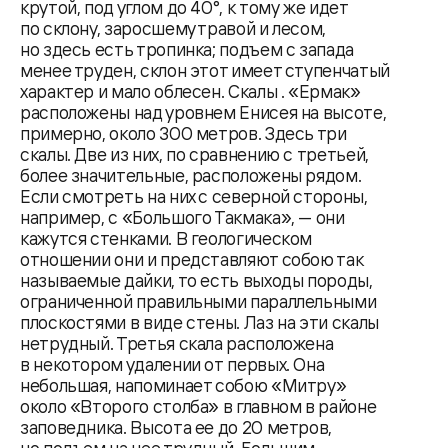
крутой, под углом до 40°, к тому же идет
по склону, заросшему травой и лесом,
но здесь есть тропинка; подъем с запада
менее труден, склон этот имеет ступенчатый
характер и мало облесен. Скалы . «Ермак»
расположены над уровнем Енисея на высоте,
примерно, около 300 метров. Здесь три
скалы. Две из них, по сравнению с третьей,
более значительные, расположены рядом.
Если смотреть на них с северной стороны,
например, с «Большого Такмака», — они
кажутся стенками. В геологическом
отношении они и представляют собою так
называемые дайки, то есть выходы породы,
ограниченной правильными параллельными
плоскостями в виде стены. Лаз на эти скалы
нетрудный. Третья скала расположена
в некотором удалении от первых. Она
небольшая, напоминает собою «Митру»
около «Второго столба» в главном в районе
заповедника. Высота ее до 20 метров,