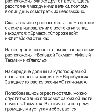
расположены близко друг от друга, здесь
расстояния между ними велики, поэтому
в один день осмотреть их невозможно.
Скалы в районе расположены так. На южном
склоне в направлении с востока на запад
находятся: «Ермак», «Сторожевой»
и «Китайская стенка».
На северном склоне в этом же направлении
расположены: «Большой Такмак», «Малый
Такмак» и «Глаголь».
На середине долины на куполообразной
возвышенности находятся «Воробушки».
Западнее их расположены «Откликные».
Полюбовавшись окрестностями, можно
спуститься вниз для осмотра южной части
самого «Такмака». В этой части он тремя
громадными уступами обрывается