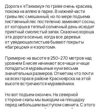
Дорога к «Такмаку» по гриве очень красива,
похожа на аллею в парке. В нижней части
гривы лес смешанный, но по мере подъема
лиственный лес постепенно заменяют сосны,
от которых в теплый солнечный день исходит
приятный смолистый запах. Сказочно хороша
эта дорога осенью, когда все деревья
от увядающих листьев бывают покрыты
«багрецом» и «золотом».
Примерно на высоте в 250–270 метров над
уровнем Енисея начинают все чаще и чаще
попадаться муравьиные кучи весьма
значительных размеров. Отметим, что почти
на всех горах в районе Красноярска на этой
высоте встречаются муравейники.
Но вот подъем окончен. На северной
стороне скалы мы выходим на площадку
перед небольшим выступом сиенита. С этого