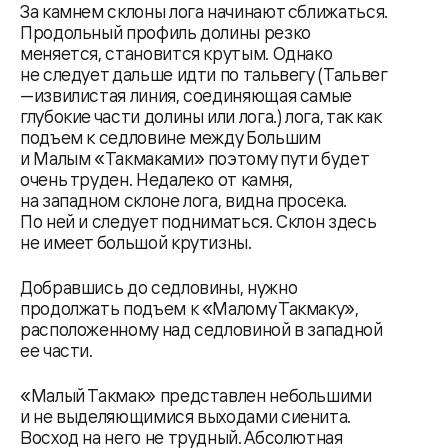
За камнем склоны лога начинают сближаться.
Продольный профиль долины резко
меняется, становится крутым. Однако
не следует дальше идти по тальвегу (Тальвег
—извилистая линия, соединяющая самые
глубокие части долины или лога.) лога, так как
подъем к седловине между Большим
и Малым «Такмаками» поэтому пути будет
очень труден. Недалеко от камня,
на западном склоне лога, видна просека.
По ней и следует подниматься. Склон здесь
не имеет большой крутизны.
Добравшись до седловины, нужно
продолжать подъем к «Малому Такмаку»,
расположенному над седловиной в западной
ее части.
«Малый Такмак» представлен небольшими
и не выделяющимися выходами сиенита.
Восход на него не трудный. Абсолютная