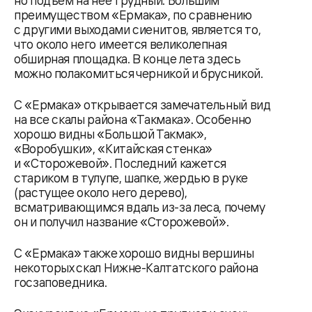
но подъем на нее трудный. Большим
преимуществом «Ермака», по сравнению
с другими выходами сиенитов, является то,
что около него имеется великолепная
обширная площадка. В конце лета здесь
можно полакомиться черникой и брусникой.
С «Ермака» открывается замечательный вид
на все скалы района «Такмака». Особенно
хорошо видны «Большой Такмак»,
«Воробушки», «Китайская стенка»
и «Сторожевой». Последний кажется
стариком в тулупе, шапке, жердью в руке
(растущее около него дерево),
всматривающимся вдаль из-за леса, почему
он и получил название «Сторожевой».
С «Ермака» также хорошо видны вершины
некоторых скал Нижне-Калтатского района
госзаповедника.