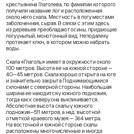
крестьянина Глаголева, по фамилии которого
получили название лог и расположенная
около него скала. Местность в логу местами
заболоченная, сырая. В связи с этим здесь
из деревьев преобладают осины, придающие
логу унылый, монотонный вид. Неподалеку
протекает ключ, в котором можно набрать
воды.
Скала «Глаголь» имеет в окружности около
100 метров. Высота ее на южной стороне —
40—45 метров. Скала хорошо открыта на юге
и значительно закрыта Поднимающимися
склонами с северной стороны. Наибольшая
ширина ее находится у южного подножия,
тогда как к северу она выклинивается.
Абсолютная высота скалы у южного
подножия—511 метров, а над. высотной
отметкой краевого музея — 364 метра.
На восточной и южной стороне скалы
расположены многочисленные и иногда