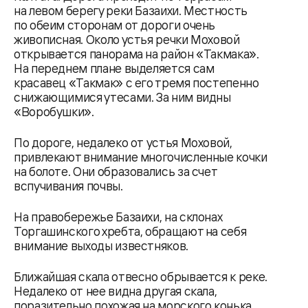
на левом берегу реки Базаихи. Местность
по обеим сторонам от дороги очень
живописная. Около устья речки Моховой
открывается панорама на район «Такмака».
На переднем плане выделяется сам
красавец «Такмак» с его тремя постепенно
снижающимися утесами. За ним видны
«Воробушки».
По дороге, недалеко от устья Моховой,
привлекают внимание многочисленные кочки
на болоте. Они образовались за счет
вспучивания почвы.
На правобережье Базаихи, на склонах
Торгашинского хребта, обращают на себя
внимание выходы известняков.
Ближайшая скала отвесно обрывается к реке.
Недалеко от нее видна другая скала,
поразительно похожая на морского конька.