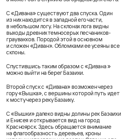
С «Дивана» существуют два спуска. Один
из них находится в западной его части,
в небольшом логу. На склонах лога видны
выходы древних темносерых песчаников-
граувакков. Породой этой в основном
и сложен «Диван». Обломками ее усеяны все
склоны.
Спустившись таким образом с «Дивана »
можно выйти на берег Базаихи.
Второй спуск с «Дивана» возможен через
гору «Вышка», с вершины которой путь идет
к мосту через реку Базаиху.
С «Вышки» далеко видны долины рек Баэаихи
и Енисея и открывается вид на город
Красноярск. Здесь обращается внимание
на флагообразность деревьев, кроны