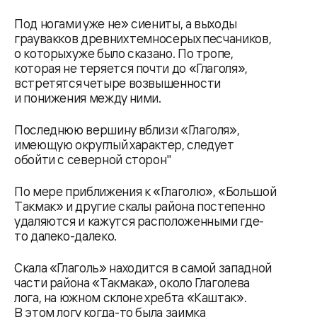
Под ногами уже не» сиениты, а выходы
граувакков древних темносерых песчаников,
о которых уже было сказано. По тропе,
которая не теряется почти до «Глаголя»,
встретятся четыре возвышенности
и понижения между ними.
Последнюю вершину вблизи «Глаголя»,
имеющую округлый характер, следует
обойти с северной сторон"
По мере приближения к «Глаголю», «Большой
Tакмак» и другие скалы района постепенно
удаляются и кажутся расположенными где-
то далеко-далеко.
Скала «Глаголь» находится в самой западной
части района «Такмака», около Глаголева
лога, на южном склоне хребта «Каштак».
В этом логу когда-то была заимка