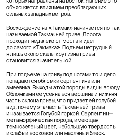
которых направлены на восток. Явление это
объясняется влиянием преобладающих
сильных западных ветров.
Восхождение на «Такмак» начинается по так
называемой Такмачьей гриве. Дорога
проходит недалеко от моста и идет
до самого «Такмака». Подъем нетрудный
н лишь около скалы крутизна гривы
становится значительной.
При подъеме на гриву под ногами то и дело
попадаются обломки серпентина или
змеевика. Выходы этой породы видны всюду.
Обломками ее усеяна вся вершина и нижняя
часть склона гривы, что придает ей голубой
вид, почему эта часть Такмачьей гривы
и называется Голубой горкой. Серпентин—
метаморфическая порода, имеющая
темнозеленый цвет, небольшую твердость
и слабый восковой или масляный блеск.