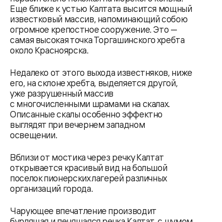
Еще ближе к устью Калтата высится мощный
известковый массив, напоминающий собою
огромное крепостное сооружение. Это —
самая высокая точка Торгашинского хребта
около Красноярска.
Недалеко от этого выхода известняков, ниже
его, на склоне хребта, выделяется другой,
уже разрушенный массив
с многочисленными шрамами на скалах.
Описанные скалы особенно эффектно
выглядят при вечернем западном
освещении.
Вблизи от мостика через речку Калтат
открывается красивый вид на большой
поселок пионерских лагерей различных
организаций города.
Чарующее впечатление производит
бурлящая и пенящаяся речка Калтат, с шумом