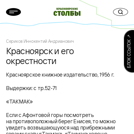
БЛОК ССЫЛОК ↗
Сериков Иннокентий Андрианович
Красноярск и его
окрестности
Красноярское книжное издательство, 1956 г.
Выдержки: с тр.52-71
«ТАКМАК»
Если с Афонтовой горы посмотреть
на противоположный берег Енисея, то можно
увидеть возвышающуюся над прибрежными
горами скалу «Такмак». «Такмак» хорошо