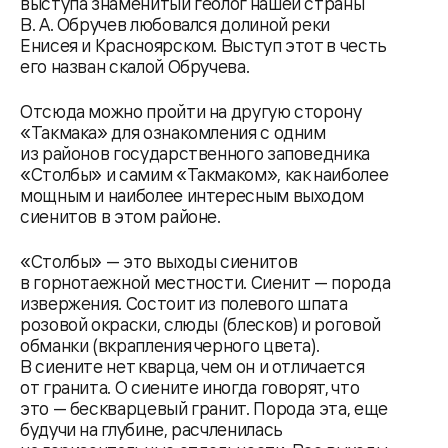
выступа знаменитый геолог нашей страны
В. А. Обручев любовался долиной реки
Енисея и Красноярском. Выступ этот в честь
его назван скалой Обручева.
Отсюда можно пройти на другую сторону
«Такмака» для ознакомления с одним
из районов государственного заповедника
«Столбы» и самим «Такмаком», как наиболее
мощным и наиболее интересным выходом
сиенитов в этом районе.
«Столбы» — это выходы сиенитов
в горнотаежной местности. Сиенит — порода
извержения. Состоит из полевого шпата
розовой окраски, слюды (блесков) и роговой
обманки (вкрапления черного цвета).
В сиените нет кварца, чем он и отличается
от гранита. О сиените иногда говорят, что
это — бескварцевый гранит. Порода эта, еще
будучи на глубине, расчленилась