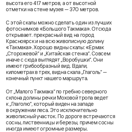
высота его 417 метров, а от высотной
отметки на стене музея — 370 метров.
С этой скалы можно сделать один из лучших
фотоснимков «Большого Такмака». Отсюда
открывает. прекрасный вид на город
Красноярск и на всю живописную долину
«Такмака». Хорошо видны скалы: «Ермак
„Сторожевой“ и „Китайская стенка“. Совсем
иначе с сюда выглядят „Воробушки“. Они
имеют грибообразный вид. Вдали,
километрах в трех, видна скала „Глаголь“ —
конечный пункт нашего маршрута.
От „Малого Такмака“ по гребню северного
склона долины речки Моховой тропа ведет
к „Глаголю“, который виден на западе
в окружении леса. Это исключительно
живописный участок. По дороге встречаются
сосны, лиственницы и березы, причем сосны
иногда имеют огромные размеры.