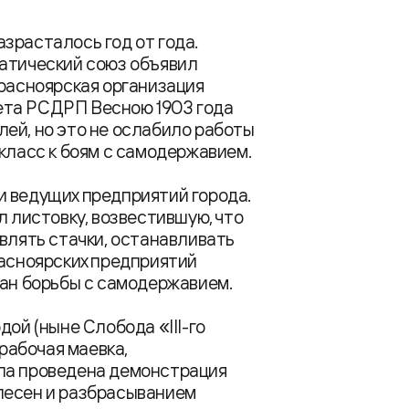
зрасталось год от года.
ратический союз объявил
красноярская организация
ета РСДРП Весною 1903 года
ей, но это не ослабило работы
 класс к боям с самодержавием.
и ведущих предприятий города.
л листовку, возвестившую, что
являть стачки, останавливать
расноярских предприятий
лан борьбы с самодержавием.
дой (ныне Слобода «III-го
рабочая маевка,
ла проведена демонстрация
песен и разбрасыванием