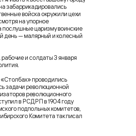
зона забаррикадировались
венные войска окружили цехи
смотря на упорное
да послушные царизму воинские
ий день — малярный и колесный
 рабочие и солдаты 3 января
олития.
на «Столбах» проводились
сь задачи революционной
анизаторов революционного
ступил в РСДРП в 1904 году
мского подпольных комитетов,
ибирского Комитета так писал