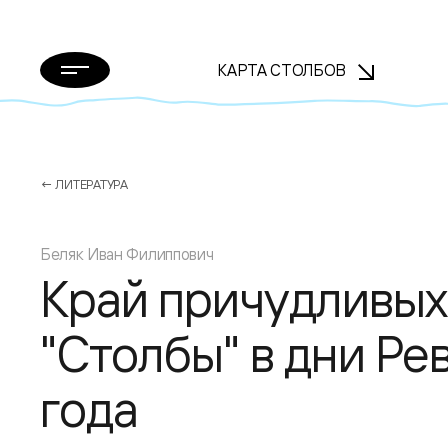
КАРТА СТОЛБОВ
← ЛИТЕРАТУРА
Беляк Иван Филиппович
Край причудливых 
"Столбы" в дни Ре
года