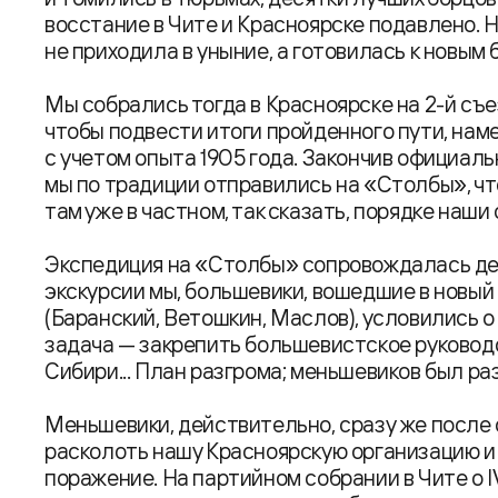
восстание в Чите и Красноярске подавлено. 
не приходила в уныние, а готовилась к новым 
Мы собрались тогда в Красноярске на 2-й с
чтобы подвести итоги пройденного пути, на
с учетом опыта 1905 года. Закончив официал
мы по традиции отправились на «Столбы», ч
там уже в частном, так сказать, порядке наши
Экспедиция на «Столбы» сопровождалась де
экскурсии мы, большевики, вошедшие в новый
(Баранский, Ветошкин, Маслов), условились о
задача — закрепить большевистское руководс
Сибири... План разгрома; меньшевиков был р
Меньшевики, действительно, сразу же после
расколоть нашу Красноярскую организацию и
поражение. На партийном собрании в Чите о 