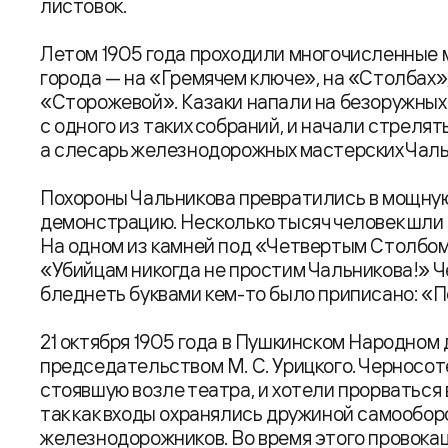
листовок.
Летом 1905 года проходили многочисленные 
города — на «Гремячем ключе», на «Столбах»,
«Сторожевой». Казаки напали на безоружных
с одного из таких собраний, и начали стрелят
а слесарь железнодорожных мастерских Чаль
Похороны Чальникова превратились в мощну
демонстрацию. Несколько тысяч человек шли
На одном из камней под «Четвертым Столбом»
«Убийцам никогда не простим Чальникова!» 
бледнеть буквами кем-то было приписано: «П
21 октября 1905 года в Пушкинском Народном
председательством М. С. Урицкого. Черносот
стоявшую возле театра, и хотели прорваться в
так как входы охранялись дружиной самообор
железнодорожников. Во время этого провока