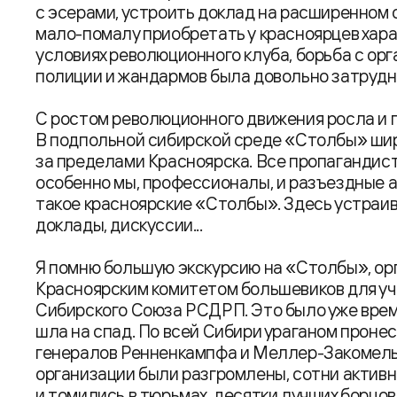
с эсерами, устроить доклад на расширенном 
мало-помалу приобретать у красноярцев хара
условиях революционного клуба, борьба с ор
полиции и жандармов была довольно затрудни
С ростом революционного движения росла и 
В подпольной сибирской среде «Столбы» ши
за пределами Красноярска. Все пропаганди
особенно мы, профессионалы, и разъездные а
такое красноярские «Столбы». Здесь устраи
доклады, дискуссии...
Я помню большую экскурсию на «Столбы», ор
Красноярским комитетом большевиков для уч
Сибирского Союза РСДРП. Это было уже время
шла на спад. По всей Сибири ураганом проне
генералов Ренненкампфа и Меллер-Закомель
организации были разгромлены, сотни актив
и томились в тюрьмах, десятки лучших борцо