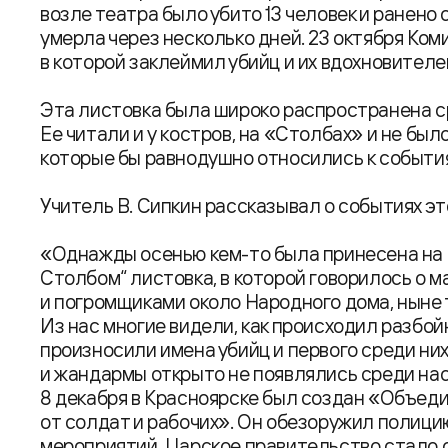
возле театра было убито 13 человек и ранено 
умерла через несколько дней. 23 октября Ко
в которой заклеймил убийц и их вдохновителе
Эта листовка была широко распространена с
Ее читали и у костров, на «Столбах» и не бы
которые бы равнодушно относились к событи
Учитель В. Сипкин рассказывал о событиях эт
«Однажды осенью кем-то была принесена на 
Столбом“ листовка, в которой говорилось о 
и погромщиками около Народного дома, ныне т
Из нас многие видели, как происходил разбой
произносили имена убийц и первого среди ни
и жандармы открыто не появлялись среди нас.
8 декабря в Красноярске был создан «Объед
от солдат и рабочих». Он обезоружил полицию
мероприятий. Царское правительство стало с