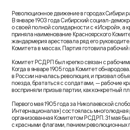
Революционное движение в городах Сибири ра
В январе 1903 года Сибирский социал-демок
о своей полной солидарности с «Искрой», а 
приняла наименование Красноярского Комит
жандармерия арестовала ряд его руководител
Комитета в массах. Партия готовила рабочий
Комитет РСДРП был крепко связан с рабочим
Когда в январе 1905 года Комитет обнародова
в России началась революция, и призвал объ
поезда, брататься с солдатами, — рабочие к
восприняли призыв партии, как конкретный п
Первого мая 1905 года за Николаевской слобо
Интернационала») состоялась многолюдная 
организованная Комитетом РСДРП. 31 мая бы
с красными флагами, пением революционных 