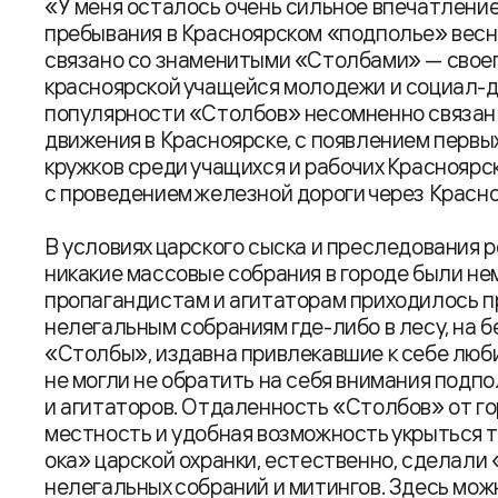
«У меня осталось очень сильное впечатление
пребывания в Красноярском «подполье» весной
связано со знаменитыми «Столбами» — свое
красноярской учащейся молодежи и социал-де
популярности «Столбов» несомненно связан
движения в Красноярске, с появлением перв
кружков среди учащихся и рабочих Красноярска
с проведением железной дороги через Красно
В условиях царского сыска и преследования
никакие массовые собрания в городе были н
пропагандистам и агитаторам приходилось п
нелегальным собраниям где-либо в лесу, на б
«Столбы», издавна привлекавшие к себе люб
не могли не обратить на себя внимания подп
и агитаторов. Отдаленность «Столбов» от го
местность и удобная возможность укрыться та
ока» царской охранки, естественно, сделал
нелегальных собраний и митингов. Здесь мо