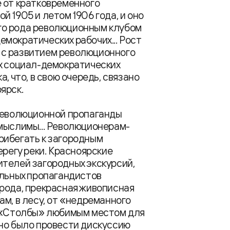
 от кратковременного
 1905 и летом 1906 года, и оно
го рода революционным клубом
мократических рабочих... Рост
 с развитием революционного
ых социал-демократических
, что, в свою очередь, связано
ярск.
 революционной пропаганды
емыслимы... Революционерам-
рибегать к загородным
ерегу реки. Красноярские
ителей загородных экскурсий,
ольных пропагандистов
рода, прекрасная живописная
м, в лесу, от «недреманного
и «Столбы» любимым местом для
жно было провести дискуссию