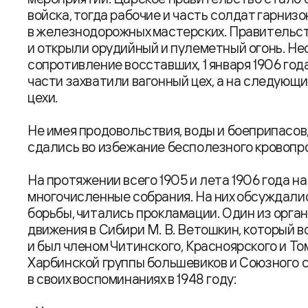
войска, тогда рабочие и часть солдат гарни
в железнодорожных мастерских. Правительст
и открыли орудийный и пулеметный огонь. Не
сопротивление восставших, 1 января 1906 го
части захватили вагонный цех, а на следующ
цехи.
Не имея продовольствия, воды и боеприпасов,
сдались во избежание бесполезного кровопр
На протяжении всего 1905 и лета 1906 года 
многочисленные собрания. На них обсуждали
борьбы, читались прокламации. Один из орг
движения в Сибири М. В. Ветошкин, который в
и был членом Читинского, Красноярского и То
Харбинской группы большевиков и Союзного с
в своих воспоминаниях в 1948 году: