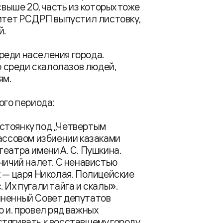
свыше 20, часть из которых тоже
митет РСДРП выпустил листовку,
й.
реди населения города.
ло среди скалолазов людей,
ям.
ого периода:
стоянку под „Четвертым
массовом избиении казаками
еатра имени А. С. Пушкина.
ничий налет. С ненавистью
х — царя Николая. Полицейские
 Их пугали тайга и скалы».
иненный Совет депутатов
 и. провел ряд важных
тягивать к восставшему городу