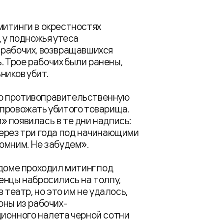
митинги в окрестностях
 у подножья утеса
 рабочих, возвращавшихся
ь. Трое рабочих были ранены,
ников убит.
ю противоправительственную
 провожать убитого товарища.
 появилась в те дни надпись:
Через три года под начинающими
омним. Не забудем».
 доме проходил митинг под
енцы набросились на толпу,
 театр, но это им не удалось,
оны из рабочих-
ционного налета черной сотни