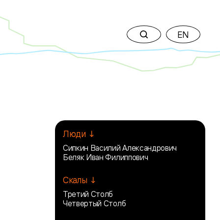
EN
Люди ↓
Сипкин Василий Александрович
Беляк Иван Филиппович
Скалы ↓
Третий Столб
Четвертый Столб