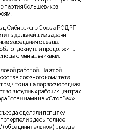
Но партия большевиков
боям.
ъезд Сибирского Союза РСДРП,
метить дальнейшие задачи
ьные заседания съезда,
тобы отдохнуть и продолжить
 споры с меньшевиками.
ловой работой. На этой
 состав союзного комитета
 том, что наша первоочередная
тво в крупных рабочих центрах
азработан нами на «Столбах».
 съезда сделали попытку
 потерпели здесь полное
IV (объединительном) съезде