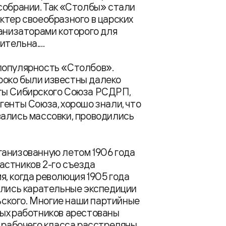
собрании. Так «Столбы» стали
ктер своеобразного в царских
ганизаторами которого для
тельна....
популярность «Столбов».
роко были известны далеко
сты Сибирского Союза РСДРП,
генты Союза, хорошо знали, что
вались массовки, проводились
ганизованную летом 1906 года
астников 2-го съезда
, когда революция 1905 года
слись карательные экспедиции
ского. Многие наши партийные
ных работников арестованы
в рабочего класса расстреляны,