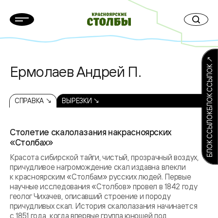
БЛОК ССЫЛОКБЛОК ССЫЛОК ↗
Ермолаев Андрей П.
СПРАВКА ↘
ВЫРЕЗКИ ↘
Столетие скалолазания накрасноярских
«Столбах»
Красота сибирской тайги, чистый, прозрачный воздух,
причудливое нагромождение скал издавна влекли
к красноярским «Столбам» русских людей. Первые
научные исследования «Столбов» провел в 1842 году
геолог Чихачев, описавший строение и породу
причудливых скал. История скалолазания начинается
с 1851 года, когда впервые группа юношей под