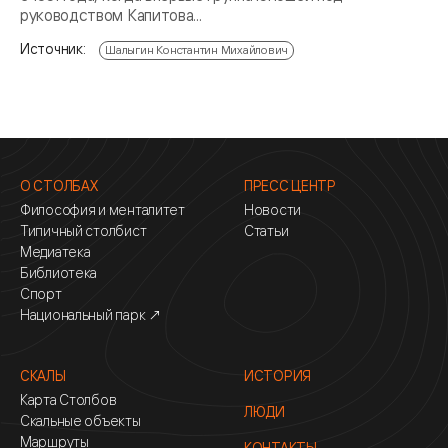
руководством Капитова...
Источник:
Шалыгин Константин Михайлович
О СТОЛБАХ
ПРЕСС ЦЕНТР
Философия и менталитет
Новости
Типичный столбист
Статьи
Медиатека
Библиотека
Спорт
Национальный парк ↗
СКАЛЫ
ИСТОРИЯ
Карта Столбов
ЛЮДИ
Скальные объекты
Маршруты
КОНТАКТЫ