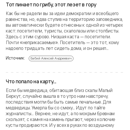
Тот пинает по грибу, этот лезет в гору
Как бы не радели вы за идеи демократии и всеобщего
равенства, но, едва ступив на территорию заповедника,
вы автоматически будете отнесены к одной из четырех
каст: посетители, туристы, скалолазы или столбисты.
Здесь с этим сурово. Низшая каста — посетители.
Почти «неприкасаемые». Посетитель — это тот, кому
надоело тридцать лет сидеть дома, и он решил...
Источник:
Бабий Алексей Андреевич
Что попало на карту...
Если бы медведица, обитающая близ скалы Малый
Беркут, случайно вышла в то утро нам навстречу,
последствия могли бы быть самые печальные. Для
медведицы. Умерла бы со смеху... Идут по тайге
журналисты... Вернее, не идут, а по мокрым бревнам
скользят, с камня на камень прыгают, через колючие
кусты продираются. И у всех в руках по воздушному