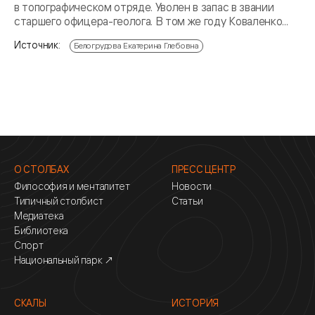
в топографическом отряде. Уволен в запас в звании
старшего офицера-геолога. В том же году Коваленко...
Источник:
Белогрудова Екатерина Глебовна
О СТОЛБАХ
ПРЕСС ЦЕНТР
Философия и менталитет
Новости
Типичный столбист
Статьи
Медиатека
Библиотека
Спорт
Национальный парк ↗
СКАЛЫ
ИСТОРИЯ