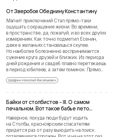
От Зверобоя Обеднину Константину
Магнит приключений Стал прямо-таки
ощущать сокращение жизни. Во времени,
в пространстве, да, пожалуй, и во всех других
измерениях. Как точно подметил Есенин,
даже в желаньях становишься скупее.
Но наиболее болезненно воспринимается
сужение круга друзей и близких. Из периода
дней рождения и свадеб плавно перетекаешь
в период юбилеев, а затем поминок. Прямо...
Щедрин Николай Васильевич
Байки от столбистов - III. О самом
печальном. Вот такое бабье лето...
Наверное, покуда люди будут ходить
на Столбы, красноярским спасателям
придется раз от разу выходить на поиск
потерявшихся горожан. Вот и на на этот раз