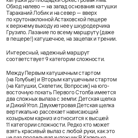
Обход налево — на запад основания катушки
Тараканий Лобик и на север — вверх
по крутонаклонной Астаховской пещере
к верхнему выходу из нее у шкуродерчика
Грузило. Лазание по всему маршруту (даже
в пещере!) катушечное, на зацепах и трении.
Интересный, надежный маршрут
соответствует 9 категории сложности.
Между Первым катушечным стартом
(на Голубые) и Вторым катушечным стартом
(на Катушки, Скелетик, Вопросик) на юго-
восточную покать Первого Столба имеется
два сложных вылаза с земли: Детская щелка
и Дикий Угол. Двухметровая Детская щелка
вертикально рассекает нависающий
козырьком карниз и относится к высшей
11 категории сложности. Редко кто может
взять красивый вылаз с любой руки, как это
не раз проделывал художник В.Капелько.