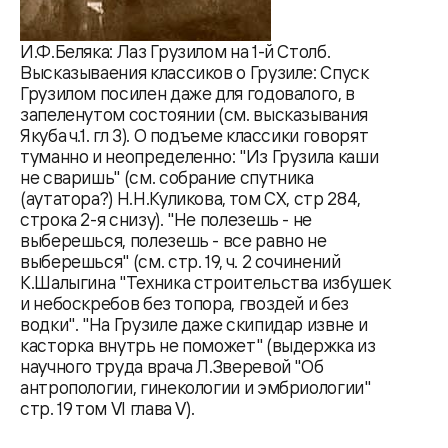
И.Ф.Беляка: Лаз Грузилом на 1-й Столб.
Высказываения классиков о Грузиле: Спуск
Грузилом посилен даже для годовалого, в
запеленутом состоянии (см. высказывания
Якуба ч.1. гл 3). О подъеме классики говорят
туманно и неопределенно: "Из Грузила каши
не сваришь" (см. собрание спутника
(аутатора?) Н.Н.Куликова, том CX, стр 284,
строка 2-я снизу). "Не полезешь - не
выберешься, полезешь - все равно не
выберешься" (см. стр. 19, ч. 2 сочинений
К.Шалыгина "Техника строительства избушек
и небоскребов без топора, гвоздей и без
водки". "На Грузиле даже скипидар извне и
касторка внутрь не поможет" (выдержка из
научного труда врача Л.Зверевой "Об
антропологии, гинекологии и эмбриологии"
стр. 19 том VI глава V).