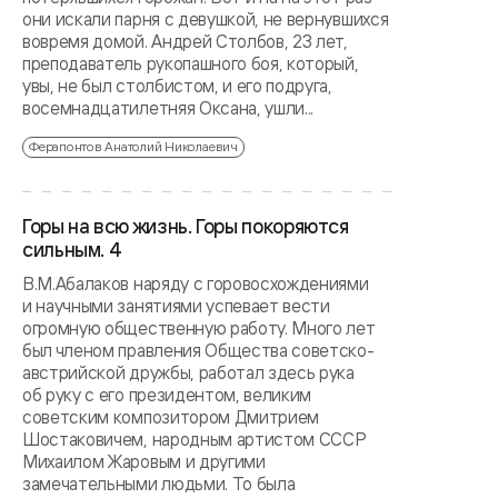
они искали парня с девушкой, не вернувшихся
вовремя домой. Андрей Столбов, 23 лет,
преподаватель рукопашного боя, который,
увы, не был столбистом, и его подруга,
восемнадцатилетняя Оксана, ушли...
Ферапонтов Анатолий Николаевич
Горы на всю жизнь. Горы покоряются
сильным. 4
В.М.Абалаков наряду с горовосхождениями
и научными занятиями успевает вести
огромную общественную работу. Много лет
был членом правления Общества советско-
австрийской дружбы, работал здесь рука
об руку с его президентом, великим
советским композитором Дмитрием
Шостаковичем, народным артистом СССР
Михаилом Жаровым и другими
замечательными людьми. То была