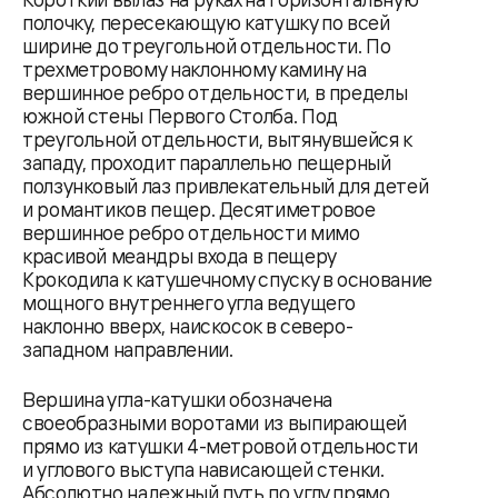
полочку, пересекающую катушку по всей
ширине до треугольной отдельности. По
трехметровому наклонному камину на
вершинное ребро отдельности, в пределы
южной стены Первого Столба. Под
треугольной отдельности, вытянувшейся к
западу, проходит параллельно пещерный
ползунковый лаз привлекательный для детей
и романтиков пещер. Десятиметровое
вершинное ребро отдельности мимо
красивой меандры входа в пещеру
Крокодила к катушечному спуску в основание
мощного внутреннего угла ведущего
наклонно вверх, наискосок в северо-
западном направлении.
Вершина угла-катушки обозначена
своеобразными воротами из выпирающей
прямо из катушки 4-метровой отдельности
и углового выступа нависающей стенки.
Абсолютно надежный путь по углу прямо