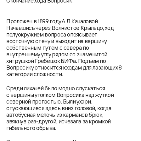
Окончание хода Вопросик
Проложен в 1899 году А.Л.Качаловой.
Начавшись через Волнистое Крыльцо, ход
полуокружием вопроса опоясывает
восточную стену и выходит на вершину
собственным путем с севера по
внутреннему углу рядом со знаменитой
хитрушкой Гребешок БИФа. Подъем по
Вопросику относится к ходам для лазающих 8
категории сложности.
Среди лихачей было модно спускаться
с вершины уголком Вопросика над жуткой
северной пропастью. Были ухари,
спускающиеся здесь вниз головой, когда
автобусная мелочь из карманов брюк,
звякнув раз-другой, исчезала за кромкой
гибельного обрыва.