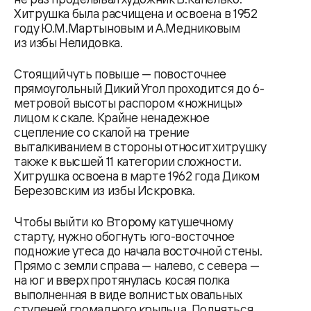
Хитрушка была расчищена и освоена в 1952
году Ю.М.Мартыновым и А.Медниковым
из избы Нелидовка.
Стоящий чуть повыше — повосточнее
прямоугольный Дикий Угол проходится до 6-
метровой высоты распором «ножницы»
лицом к скале. Крайне ненадежное
сцепление со скалой на трение
выталкиванием в стороны относит хитрушку
также к высшей 11 категории сложности.
Хитрушка освоена в марте 1962 года Диком
Березовским из избы Искровка.
Чтобы выйти ко Второму катушечному
старту, нужно обогнуть юго-восточное
подножие утеса до начала восточной стены.
Прямо с земли справа — налево, с севера —
на юг и вверх протянулась косая полка
выполненная в виде волнистых овальных
ступеней громадного крыльца. Подняться