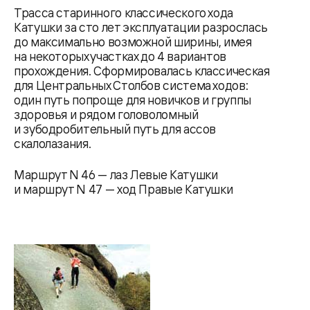
Трасса старинного классического хода
Катушки за сто лет эксплуатации разрослась
до максимально возможной ширины, имея
на некоторых участках до 4 вариантов
прохождения. Сформировалась классическая
для Центральных Столбов система ходов:
один путь попроще для новичков и группы
здоровья и рядом головоломный
и зубодробительный путь для ассов
скалолазания.
Маршрут N 46 — лаз Левые Катушки
и маршрут N 47 — ход Правые Катушки