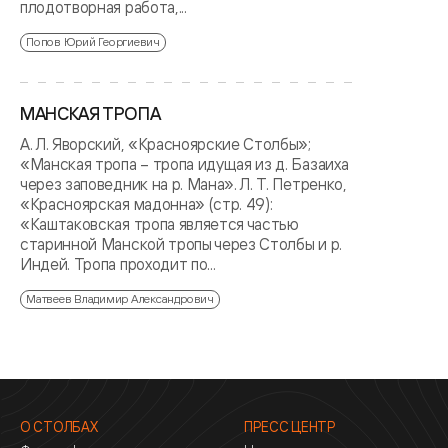
плодотворная работа,...
Попов Юрий Георгиевич
МАНСКАЯ ТРОПА
А. Л. Яворский, «Красноярские Столбы»;
«Манская тропа – тропа идущая из д. Базаиха
через заповедник на р. Мана». Л. Т. Петренко,
«Красноярская мадонна» (стр. 49):
«Каштаковская тропа является частью
старинной Манской тропы через Столбы и р.
Индей. Тропа проходит по...
Матвеев Владимир Александрович
О СТОЛБАХ
ПРЕСС ЦЕНТР