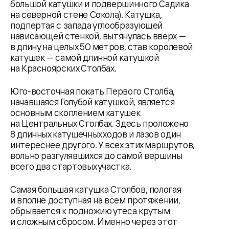
большой катушки и подвершинного Садика
на северной стене Сокола). Катушка,
подпертая с запада углообразующей
нависающей стенкой, вытянулась вверх —
в длину на целых 50 метров, став королевой
катушек — самой длинной катушкой
на Красноярских Столбах.
Юго-восточная покать Первого Столба,
начавшаяся Голубой катушкой, является
основным скоплением катушек
на Центральных Столбах. Здесь проложено
8 длинных катушечных ходов и лазов один
интереснее другого. У всех этих маршрутов,
вольно разгулявшихся до самой вершины
всего два стартовых участка.
Самая большая катушка Столбов, пологая
и вполне доступная на всем протяжении,
обрывается к подножию утеса крутым
и сложным сбросом. Именно через этот