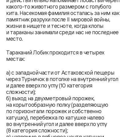
и действительно напоминает лобастый череп
какого-то животного размером с голубого
кита. Насекомая фамилия осталась за ним как
памятник разрухи после II мировой войны,
жизни в нищете и тесноте, когда клопы
и тараканы занимали среди нас не последнее
место.
Тараканий Лобик проходится в четырех
местах:
а) с западной части от Астаховской пещеры
через Турничок в потолке на внутренний угол
и далее вверх по углу (10 категория
сложности);
б) выход на двухметровый порожек,
на корытообразную полку (разделяющую
по горизонтали порожек и собственно
катушку), перебежка по катушке налево
во внутренний угол и далее вверх по углу
(8 категория сложности);
в) напрямую в лоб через центр катушки