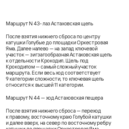
Маршрут N 43- лаз Астаховская щель
После взятия нижнего сброса по центру
катушки Голубые до площадки Оркестровая
Яма. Далее налево — на запад ключевой
участок — зигзагообразная Астаховская щель
к отдельности Крокодил. Щель под
Крокодилом — самый сложный участок
маршрута. Если весь ход соответствует
9 категории сложности, то ключевая щель
относится к высшей 11 категории.
Маршрут N 44 — ход Астаховская пещера
После взятия нижнего сброса — переход
к правому, восточному краю Голубой катушки
и далее вверх, на север по восточному ребру
катушки до площадки Оркестровая Яма.