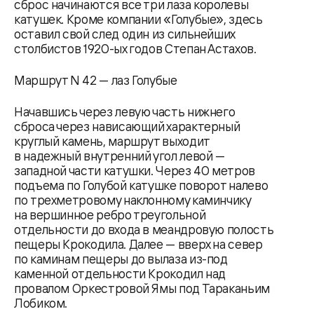
сброс начинаются все три лаза королевы
катушек. Кроме компании «Голубые», здесь
оставил свой след один из сильнейших
столбистов 1920-ых годов Степан Астахов.
Маршрут N 42 — лаз Голубые
Начавшись через левую часть нижнего
сброса через нависающий характерный
круглый камень, маршрут выходит
в надежный внутренний угол левой —
западной части катушки. Через 40 метров
подъема по Голубой катушке поворот налево
по трехметровому наклонному каминчику
на вершинное ребро треугольной
отдельности до входа в меандровую полость
пещеры Крокодила. Далее — вверх на север
по каминам пещеры до вылаза из-под
каменной отдельности Крокодил над
провалом Оркестровой Ямы под Тараканьим
Лобиком.