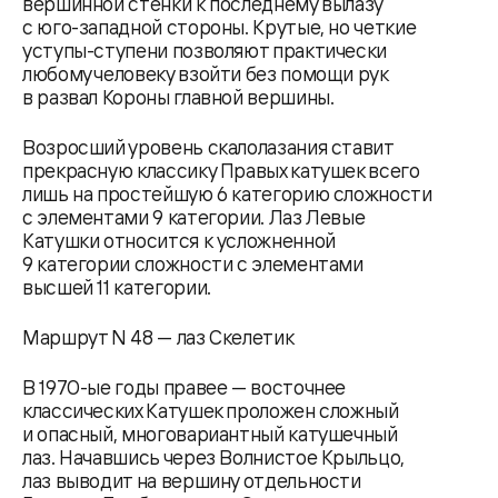
вершинной стенки к последнему вылазу
с юго-западной стороны. Крутые, но четкие
уступы-ступени позволяют практически
любому человеку взойти без помощи рук
в развал Короны главной вершины.
Возросший уровень скалолазания ставит
прекрасную классику Правых катушек всего
лишь на простейшую 6 категорию сложности
с элементами 9 категории. Лаз Левые
Катушки относится к усложненной
9 категории сложности с элементами
высшей 11 категории.
Маршрут N 48 — лаз Скелетик
В 1970-ые годы правее — восточнее
классических Катушек проложен сложный
и опасный, многовариантный катушечный
лаз. Начавшись через Волнистое Крыльцо,
лаз выводит на вершину отдельности