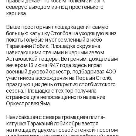
правый делает по косым полкам зигзаг к
северу с выходом из-под простенького
карниза.
Выше просторная площадка делит самую
большую катушку Столбов на уходящую вниз
покать Голубые и устремленный в небо
Тараканий Лобик. Площадка окружена
нависающими стенами и черным зевом
Астаховской пещеры. Ветреным, дождливым
вечером 13 июня 1947 года здесь играл
военный духовой оркестр, подбадривая 400
участников восхождения на Первый Столб,
празднующих день открытия столбистского
сезона. Площадка с тех пор получила
странное для непосвященного название
Оркестровая Яма.
Нависающая с севера громадная плита-
катушка Тараканий лобик обрывается
на площадку двухметровой стенкой-порогом