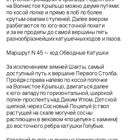
на Волнистое Крыльцо можно двумя путями:
по косой полке и прямо в лоб по более
крутым овалам ступеней. Далее веером
разбегаются по юго-восточной покати
и за ее проделы до самой вершины пять
разнообразнейших катушечных ходов и лазов.
Маршрут N 45 — ход Обводные Катушки
За исключением зимней Шахты, самый
доступный путь к вершине Первого Столба.
Пройдя справа налево по косой полочке
на Волнистое Крыльцо, двигаться далее
к юго-западу по горизонтальной, широкой
полке-проспекту над Диким Углом, Детской
щелкой, через Сосновый Поцелуй (ствол
растущей на скале могучей сосны
расплющен в вековом «поцелуе» с камнем)
до восточного ребра катушки Голубые.
Короткий вылаз на руках на горизонтальную