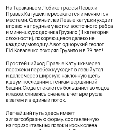
На Тараканьем Лобике трассы Левых и
Правых Катушек пересекаются и меняются
местами. Сложный лаз Левые катушки уходит
вправо на трудные участки восточного ребра
и мини-шкуродерчика Грузило (11 категория
сложности), покоряющиеся далеко не
каждому молодцу. А вот однорукий геолог
Г.И.Коваленко покорял Грузило и в 79 лет!
Простейший ход Правые Катушки через
порожек и перебежку уходит в левый угол
и далее через широкую наклонную щель
к двум последним стенкам вершинной
башни. Сюда стекаются большинство ходов
и лазов, сливаясь сначала в четыре русла,
а затем и в единый поток.
Легчайший путь здесь имеет
зигзагообразную форму, составленную
из горизонтальных полок и косых слева