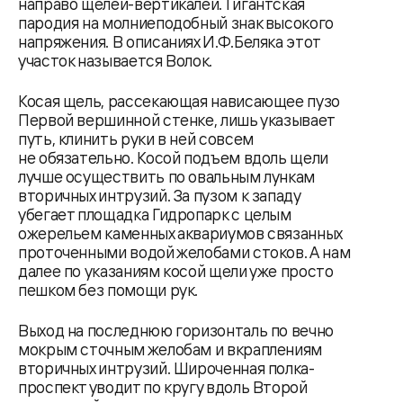
направо щелей-вертикалей. Гигантская
пародия на молниеподобный знак высокого
напряжения. В описаниях И.Ф.Беляка этот
участок называется Волок.
Косая щель, рассекающая нависающее пузо
Первой вершинной стенке, лишь указывает
путь, клинить руки в ней совсем
не обязательно. Косой подъем вдоль щели
лучше осуществить по овальным лункам
вторичных интрузий. За пузом к западу
убегает площадка Гидропарк с целым
ожерельем каменных аквариумов связанных
проточенными водой желобами стоков. А нам
далее по указаниям косой щели уже просто
пешком без помощи рук.
Выход на последнюю горизонталь по вечно
мокрым сточным желобам и вкраплениям
вторичных интрузий. Широченная полка-
проспект уводит по кругу вдоль Второй