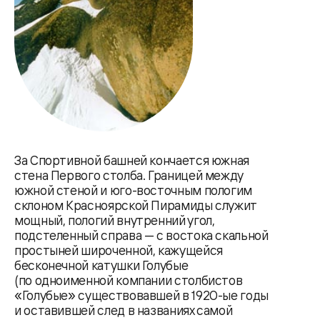
За Спортивной башней кончается южная
стена Первого столба. Границей между
южной стеной и юго-восточным пологим
склоном Красноярской Пирамиды служит
мощный, пологий внутренний угол,
подстеленный справа — с востока скальной
простыней широченной, кажущейся
бесконечной катушки Голубые
(по одноименной компании столбистов
«Голубые» существовавшей в 1920-ые годы
и оставившей след в названиях самой