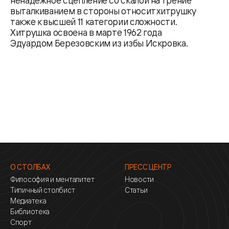
выталкиванием в стороны относит хитрушку
также к высшей 11 категории сложности.
Хитрушка освоена в марте 1962 года
Эдуардом Березовским из избы Искровка.
О СТОЛБАХ
ПРЕСС ЦЕНТР
Философия и менталитет
Новости
Типичный столбист
Статьи
Медиатека
Библиотека
Спорт