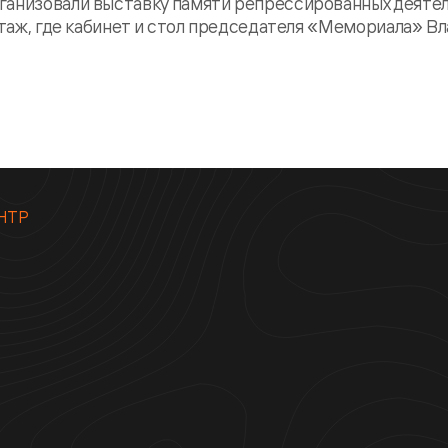
ганизовали выставку памяти репрессированных деяте
 этаж, где кабинет и стол председателя «Мемориала» В
НТР