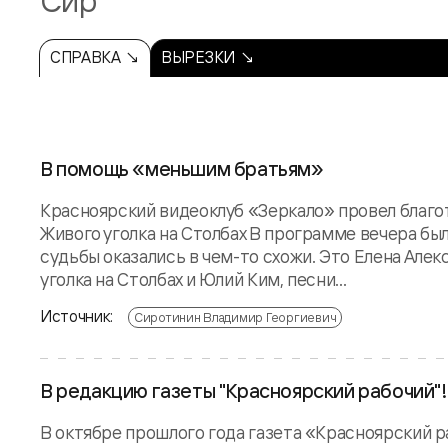
Сир
СПРАВКА ↘
ВЫРЕЗКИ ↘
В помощь «меньшим братьям»
Красноярский видеоклуб «Зеркало» провел благо
Живого уголка на Столбах В программе вечера был
судьбы оказались в чем-то схожи. Это Елена Алек
уголка на Столбах и Юлий Ким, песни...
Источник:
Сиротинин Владимир Георгиевич
В редакцию газеты "Красноярский рабочий"!
В октябре прошлого года газета «Красноярский р