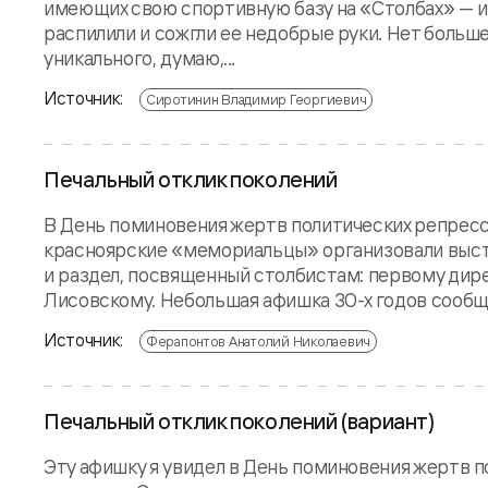
имеющих свою спортивную базу на «Столбах» — из
распилили и сожгли ее недобрые руки. Нет больш
уникального, думаю,...
Источник:
Сиротинин Владимир Георгиевич
Печальный отклик поколений
В День поминовения жертв политических репресси
красноярские «мемориальцы» организовали выста
и раздел, посвященный столбистам: первому дир
Лисовскому. Небольшая афишка 30-х годов сообща
Источник:
Ферапонтов Анатолий Николаевич
Печальный отклик поколений (вариант)
Эту афишку я увидел в День поминовения жертв п