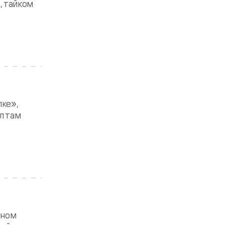
, тайком
лке»,
л там
йном