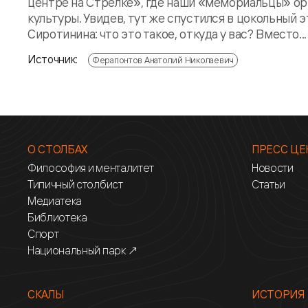
центре на Стрелке», где наши «мемориальцы» ор
культуры. Увидев, тут же спустился в цокольный
Сиротинина: что это такое, откуда у вас? Вместо...
Источник:
Ферапонтов Анатолий Николаевич
О СТОЛБАХ
ПРЕСС ЦЕ
Философия и менталитет
Новости
Типичный столбист
Статьи
Медиатека
Библиотека
Спорт
Национальный парк ↗
СКАЛЫ
ИСТОРИЯ