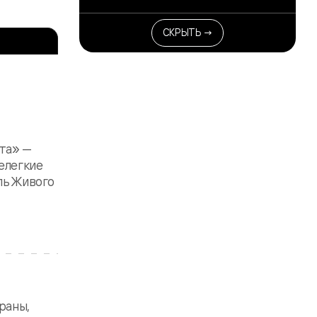
СКРЫТЬ →
та» —
нелегкие
ль Живого
раны,