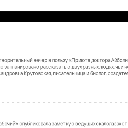
творительный вечер в пользу «Приюта доктора Айболи
о запланировано рассказать о двух разных людях, чьи 
сандровна Крутовская, писательница и биолог, создате
абочий» опубликовала заметку о ведущих скалолазах ст