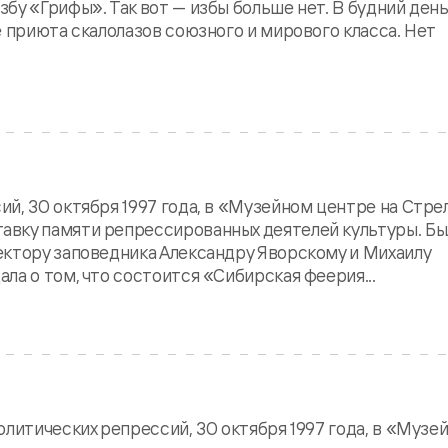
бу «Грифы». Так вот — избы больше нет. В будний день
е приюта скалолазов союзного и мирового класса. Нет
й, 30 октября 1997 года, в «Музейном центре на Стре
вку памяти репрессированных деятелей культуры. Бы
ектору заповедника Александру Яворскому и Михаилу
ла о том, что состоится «Сибирская феерия...
олитических репрессий, 30 октября 1997 года, в «Музе