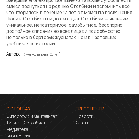
Завершив эпопею про Большие Алтайские сугробы, есть
смысл вернуться на родные Столбики и вспомнить всё,
что творилось в течение 17 лет от момента посвящения
Люли в Столбисты и до сего дня. Столбизм — явление
уникальное, неповторимое, самобытное, бесспорно
достойное описания во всех лицах и подробностях
не только в бортовых журналах, но и в настоящих
учебниках по истории...
Автор:
Чепуштанова Юлия
О СТОЛБАХ
ПРЕСС ЦЕНТР
Философия и менталитет
Новости
Типичный столбист
Статьи
Медиатека
Библиотека