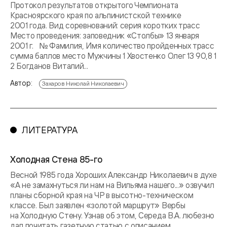
Протокол результатов открытого Чемпионата
Красноярского края по альпинистской технике
2001 года. Вид соревнований: серия коротких трасс
Место проведения: заповедник «Столбы» 13 января
2001 г. № Фамилия, Имя количество пройденных трасс
сумма баллов место Мужчины 1 Хвостенко Олег 13 90,8 1
2 Богданов Виталий...
Автор:
Захаров Николай Николаевич
ЛИТЕРАТУРА
Холодная Стена 85-го
Весной 1985 года Хороших Александр Николаевич в духе
«А не замахнуться ли нам на Вильяма нашего...» озвучил
планы сборной края на ЧР в высотно-техническом
классе. Был заявлен «золотой маршрут» Вербы
на Холодную Стену. Узнав об этом, Середа В.А. любезно
дал почитать газетную статью с описанием