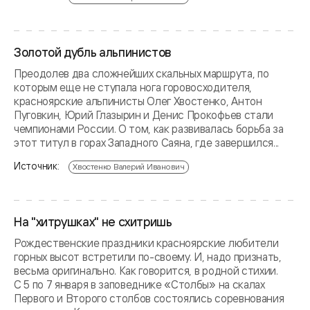
Золотой дубль альпинистов
Преодолев два сложнейших скальных маршрута, по
которым еще не ступала нога горовосходителя,
красноярские альпинисты Олег Хвостенко, Антон
Пуговкин, Юрий Глазырин и Денис Прокофьев стали
чемпионами России. О том, как развивалась борьба за
этот титул в горах Западного Саяна, где завершился...
Источник:
Хвостенко Валерий Иванович
На "хитрушках" не схитришь
Рождественские праздники красноярские любители
горных высот встретили по-своему. И, надо признать,
весьма оригинально. Как говорится, в родной стихии.
С 5 по 7 января в заповеднике «Столбы» на скалах
Первого и Второго столбов состоялись соревнования