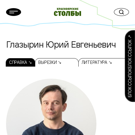
БЛОК ССЫЛОКБЛОК ССЫЛОК ↗
Глазырин Юрий Евгеньевич
СПРАВКА ↘
ВЫРЕЗКИ ↘
ЛИТЕРАТУРА ↘