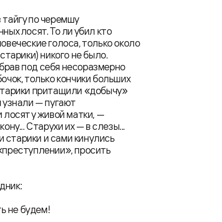
 тайгу по черемшу
ных лосят. То ли убил кто
ловеческие голоса, только около
старики) никого не было.
обрав под себя несоразмерно
бочок, только кончики больших
 старики притащили «добычу»
и узнали — пугают
 лосят у живой матки, —
ну... Старухи их — в слезы...
 старики и сами кинулись
 «преступлении», просить
дник:
ь не будем!