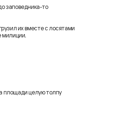
 до заповедника-то
рузил их вместе с лосятами
е милиции.
на площади целую толпу