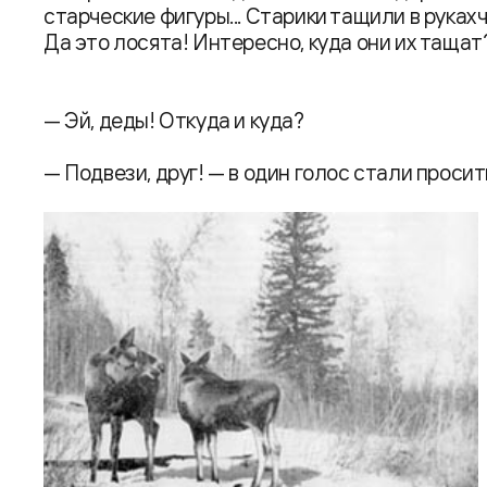
старческие фигуры... Старики тащили в руках 
Да это лосята! Интересно, куда они их таща
— Эй, деды! Откуда и куда?
— Подвези, друг! — в один голос стали просит