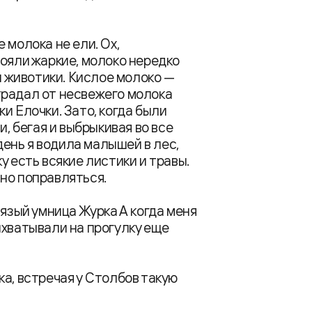
 молока не ели. Ох,
тояли жаркие, молоко нередко
ли животики. Кислое молоко —
традал от несвежего молока
и Елочки. Зато, когда были
и, бегая и выбрыкивая во все
ень я водила малышей в лес,
у есть всякие листики и травы.
но поправляться.
вязый умница Журка А когда меня
ихватывали на прогулку еще
а, встречая у Столбов такую