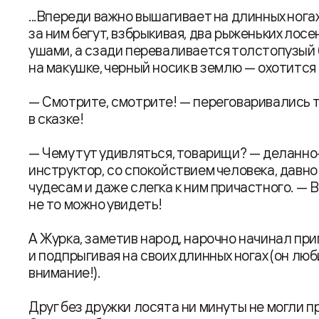
...Впереди важно вышагивает на длинных ногах
за ним бегут, взбрыкивая, два рыженьких лосен
ушами, а сзади переваливается толстопузый 
на макушке, черный носик в землю — охотится н
— Смотрите, смотрите! — переговаривались т
в сказке!
— Чему тут удивляться, товарищи? — деланн
инструктор, со спокойствием человека, давн
чудесам и даже слегка к ним причастного. — 
не то можно увидеть!
А Журка, заметив народ, нарочно начинал пр
и подпрыгивая на своих длинных ногах (он люб
внимание!).
Друг без дружки лосята ни минуты не могли п