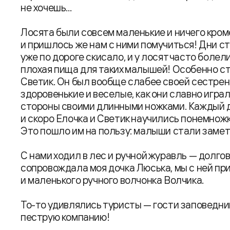
не хочешь...
Лосята были совсем маленькие и ничего кроме
и пришлось же нам с ними помучиться! Дни с
уже по дороге скисало, и у лосят часто боле
плохая пища для таких малышей! Особенно с
Светик. Он был вообще слабее своей сестренк
здоровенькие и веселые, как они славно играл
стороны своими длинными ножками. Каждый д
и скоро Елочка и Светик научились понемножк
Это пошло им на пользу: малыши стали замет
С нами ходил в лес и ручной журавль — долго
сопровождала моя дочка Люська, мы с ней пр
и маленького ручного волчонка Волчика.
То-то удивлялись туристы — гости заповедник
пеструю компанию!