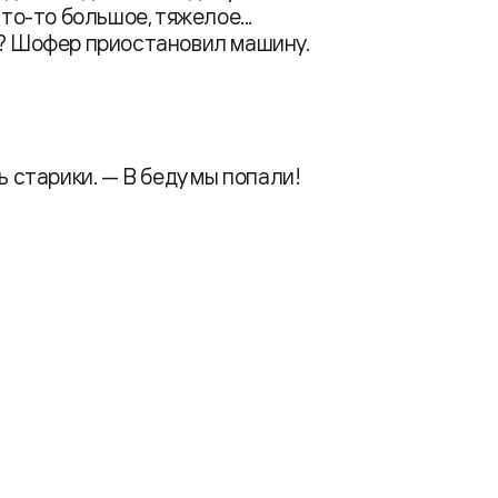
что-то большое, тяжелое...
т? Шофер приостановил машину.
ь старики. — В беду мы попали!