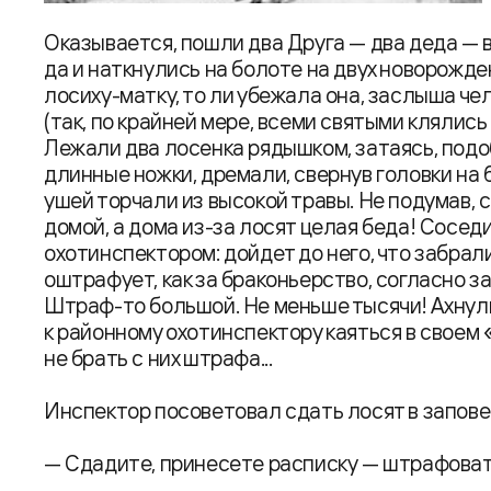
Оказывается, пошли два Друга — два деда — в
да и наткнулись на болоте на двух новорожден
лосиху-матку, то ли убежала она, заслыша че
(так, по крайней мере, всеми святыми клялись 
Лежали два лосенка рядышком, затаясь, под
длинные ножки, дремали, свернув головки на 
ушей торчали из высокой травы. Не подумав,
домой, а дома из-за лосят целая беда! Сосед
охотинспектором: дойдет до него, что забрали
оштрафует, как за браконьерство, согласно зако
Штраф-то большой. Не меньше тысячи! Ахнули
к районному охотинспектору каяться в своем
не брать с них штрафа...
Инспектор посоветовал сдать лосят в запове
— Сдадите, принесете расписку — штрафоват