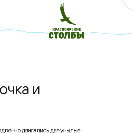
очка и
едленно двигались две унылые