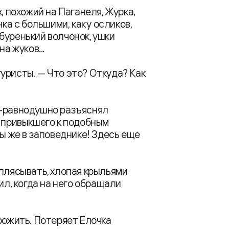
, похожий на Паганеля, Журка,
ка с большими, как у осликов,
буренький волчонок, ушки
а жуков...
уристы. — Что это? Откуда? Как
о-равнодушно разъяснял
о привыкшего к подобным
Вы же в заповеднике! Здесь еще
иплясывать, хлопая крыльями
ил, когда на него обращали
рожить. Потеряет Елочка