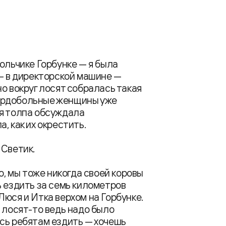
ольчике Горбунке — я была
 — в директорской машине —
о вокруг лосят собралась такая
 сердобольные женщины уже
ся толпа обсуждала
, как их окрестить.
 Светик.
о, мы тоже никогда своей коровы
ь ездить за семь километров
юся и Итка верхом на Горбунке.
 лосят-то ведь надо было
сь ребятам ездить — хочешь