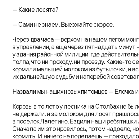
— Какие лосята?
— Сами не знаем. Выезжайте скорее.
Через два часа — верхом на нашем пегом монг
в управлении, а еще через пятнадцать минут
у здания районной милиции, где действительн
толпа, что ни проходу, ни проезду. Какие-то
кормили малышей молоком из бутылочки, и в
их дальнейшую судьбу и наперебой советовала
Назвали мы наших новых питомцев — Елочка и
Коровы в то лето у лесника на Столбах не был
не держали, и за молоком для лосят пришлос
в поселок Лалетино. Ездили наши ребятишки Л
Сначала им это нравилось, потом надоело, но
кормить! И ничего не поделаешь — приходило