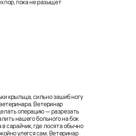
ех пор, пока не разыщет
ьки крыльца, сильно зашиб ногу
 ветеринара. Ветеринар
сделать операцию — разрезать
алить нашего больного на бок
 в сарайчик, где лосята обычно
окойно улегся сам. Ветеринар