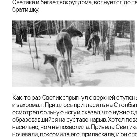
Светика и бегает вокруг дома, волнуется до т
братишку.
Как-то раз Светик спрыгнул с верхней ступен
и захромал. Пришлось пригласить на Столбы
осмотрел больную ногу и сказал, что нужно 
образовавшийся на суставе нарыв. Хотел пов
насильно, но я не позволила. Привела Светика
ночевали, покормила его, приласкала, и он сп