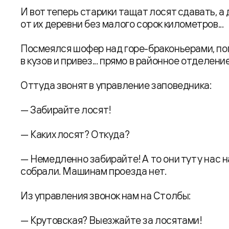
И вот теперь старики тащат лосят сдавать, а
от их деревни без малого сорок километров...
Посмеялся шофер над горе-браконьерами, пог
в кузов и привез... прямо в районное отделени
Оттуда звонят в управление заповедника:
— Забирайте лосят!
— Каких лосят? Откуда?
— Немедленно забирайте! А то они тут у нас 
собрали. Машинам проезда нет.
Из управления звонок нам на Столбы:
— Крутовская? Выезжайте за лосятами!