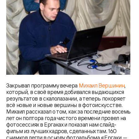
Закрывал программу вечера
Михаил Вершинин
,
который, в своё время добивался выдающихся
результатов в скалолазании, а теперь покоряет
всё новые и новые вершины в фотоискусстве.
Михаил рассказал о том, как за последние восемь
лет он полтора года чистого времени провел на
фотосессиях в Ергаках и показал нам слайд-
фильм из лучших кадров, сделанных там. 160
снимков легли в основу фотоальбома «Ергаки —