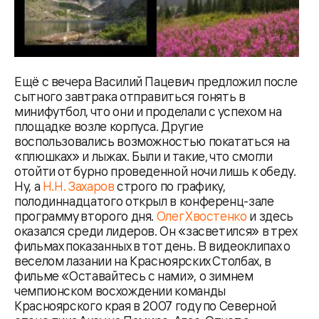
Ещё с вечера Василий Пацевич предложил после
сытного завтрака отправиться гонять в
минифутбол, что они и проделали с успехом на
площадке возле корпуса. Другие
воспользовались возможностью покататься на
«плюшках» и лыжах. Были и такие, что смогли
отойти от бурно проведенной ночи лишь к обеду.
Ну, а
Н.Н. Захаров
строго по графику,
полодиннадцатого открыл в конференц-зале
программу второго дня.
Олег Хвостенко
и здесь
оказался среди лидеров. Он «засветился» в трех
фильмах показанных в тот день. В видеоклипах о
веселом лазании на Красноярских Столбах, в
фильме «Оставайтесь с нами», о зимнем
чемпионском восхождении команды
Красноярского края в 2007 году по Северной