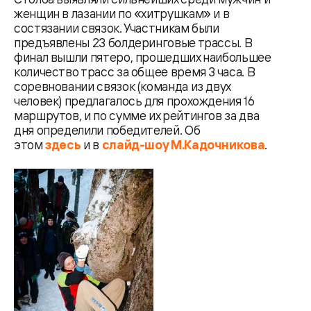
женщин в лазании по «хитрушкам» и в
состязании связок. Участникам были
предъявлены 23 болдеринговые трассы. В
финал вышли пятеро, прошедших наибольшее
количество трасс за общее время 3 часа. В
соревновании связок (команда из двух
человек) предлагалось для прохождения 16
маршрутов, и по сумме их рейтингов за два
дня определили победителей. Об
этом
здесь
и в
слайд-шоу М.Кадочникова
.