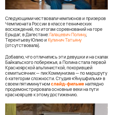
Следующими чествовали чемпионов и призеров
Чемпионата России в классе технических
восхождений, по итогам соревнований на горе
Ерыдаг, в Дагестане:
Галацевич Полину
,
Терентьеву Юлию и
Кулинич Татьяну
(отсутствовала).
Добавлю, что отличились эти девушки и на скалах
Байкальского побережья, а Полина стала первой
Красноярской альпинисткой, покорившей
семитысячник — пик Коммунизма — по маршруту
6 категории сложности. Студия «Янушфильм» в
своем пятиминутном
слайд-фильме
наглядно
продемонстрировала основные вехи на пути
красноярцев к этому достижению.