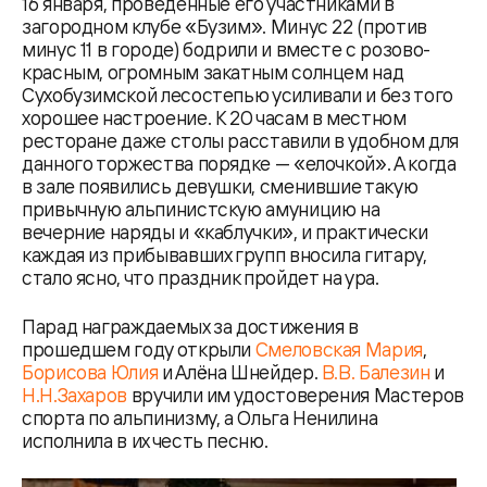
16 января, проведенные его участниками в
загородном клубе «Бузим». Минус 22 (против
минус 11 в городе) бодрили и вместе с розово-
красным, огромным закатным солнцем над
Сухобузимской лесостепью усиливали и без того
хорошее настроение. К 20 часам в местном
ресторане даже столы расставили в удобном для
данного торжества порядке — «елочкой». А когда
в зале появились девушки, сменившие такую
привычную альпинистскую амуницию на
вечерние наряды и «каблучки», и практически
каждая из прибывавших групп вносила гитару,
стало ясно, что праздник пройдет на ура.
Парад награждаемых за достижения в
прошедшем году открыли
Смеловская Мария
,
Борисова Юлия
и Алёна Шнейдер.
В.В. Балезин
и
Н.Н.Захаров
вручили им удостоверения Мастеров
спорта по альпинизму, а Ольга Ненилина
исполнила в их честь песню.