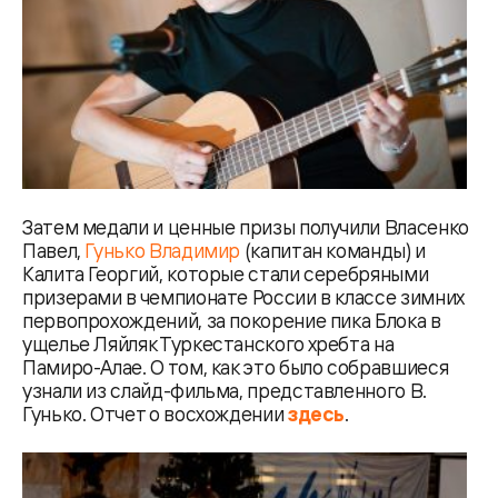
Затем медали и ценные призы получили Власенко
Павел,
Гунько Владимир
(капитан команды) и
Калита Георгий, которые стали серебряными
призерами в чемпионате России в классе зимних
первопрохождений, за покорение пика Блока в
ущелье Ляйляк Туркестанского хребта на
Памиро-Алае. О том, как это было собравшиеся
узнали из слайд-фильма, представленного В.
Гунько. Отчет о восхождении
здесь
.