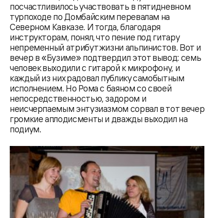
посчастливилось участвовать в пятидневном
турпоходе по Домбайским перевалам на
Северном Кавказе. И тогда, благодаря
инструкторам, понял, что пение под гитару
непременный атрибут жизни альпинистов. Вот и
вечер в «Бузиме» подтвердил этот вывод: семь
человек выходили с гитарой к микрофону, и
каждый из них радовал публику самобытным
исполнением. Но Рома с баяном со своей
непосредственностью, задором и
неисчерпаемым энтузиазмом сорвал в тот вечер
громкие аплодисменты и дважды выходил на
подиум.