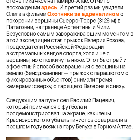
стене пика Аксу на Памиро-Алае. Отчет о
восхождении
здесь
. И третий раз мы увидели
Олега в фильме
Охотники за адреналином
о
покорении вершины Сьерро-Торре (3128 м) в
Патагонии, на границе Аргентины и Чили.
Безусловно самым завораживающим моментом в
этой экспедиции стал прыжок Валерия Розова,
председатели Российской Федерации
экстремальных видов спорта, хотя и не с
вершины, но с полки чуть ниже. Этот быстрый и
эффектный способ возвращения с вершины на
землю (бейсджампинг — прыжок с парашютом с
фиксированных объектов) снимали тремя
камерами: сверху, с парящего Валерия и снизу.
Следующим за пульт сел Василий Пацевич,
который примчался с футбола и
продемонстрировал на экране, как члены
Красноярского клуба альпинистов совершили в
прошлом году вояж на гору Белуха в Горном Алтае.