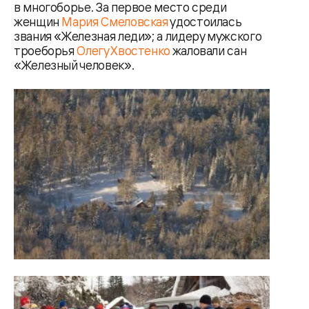
в многоборье. За первое место среди
женщин
Мария Смеловская
удостоилась
звания «Железная леди»; а лидеру мужского
троеборья
Олегу Хвостенко
жаловали сан
«Железный человек».