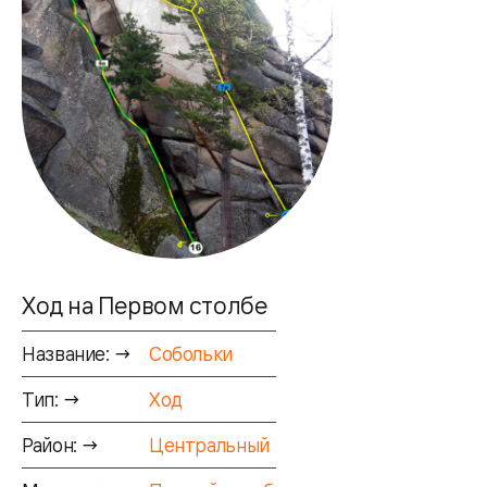
Ход на Первом столбе
Название: →
Собольки
Тип: →
Ход
Район: →
Центральный