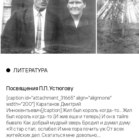
ЛИТЕРАТУРА
Посвящения П.П. Устюгову
[caption id="attachment_31665" align="alignnone"
width="200"] Каратанов Дмитрий
Иннокентьевич[/caption] Жил был король когда-то... Жил
был король когда-то (И жив еще и теперь) И он в тайге
бывало Как добрый мудрый зверь Бродил и думал думу:
«Я стар стал, ослабел И мне пора почить уж От всех
житейских дел. Скататься мне довольно,...