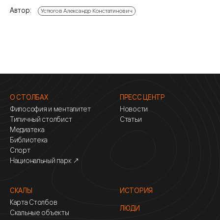
Автор:
Устюгов Александр Констатинович
О СТОЛБАХ
ПРЕСС ЦЕНТР
Философия и менталитет
Новости
Типичный столбист
Статьи
Медиатека
Библиотека
Спорт
Национальный парк ↗
СКАЛЫ
ИСТОРИЯ
Карта Столбов
ЛЮДИ
Скальные объекты