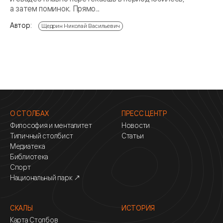
а затем поминок. Прямо...
Автор:
Щедрин Николай Васильевич
О СТОЛБАХ
ПРЕСС ЦЕНТР
Философия и менталитет
Новости
Типичный столбист
Статьи
Медиатека
Библиотека
Спорт
Национальный парк ↗
СКАЛЫ
ИСТОРИЯ
Карта Столбов