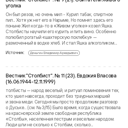
уголка
Он был резов, но очень мил - Курил табак, спиртное
пил... Хотя уж нет его в Нарыме, Но помнят здесь его
поныне Жил когда-то в «Живом уголке» козел Яшка.
Столбисты научили его курить и пить вино. Особенно
полюбил рогатый «шахтерскую похлебку» —
размоченный в водке хлеб. И стал Яшка алкоголиком....
Источник:
Деньгин Владимир Аркадьевич
Вестник "Столбист". № 11 (23). Евдокия Власова
(16.06.1944-12.11.1999)
толбисты — народ веселый, и ритуал поминовения тех,
кто ушел навсегда, проходит без траурных маршей
и звона меди. Сегодня мы просто продолжим разговор
о Дуське... (см. № 3/15) Было время, когда существовала
на красноярской земле свободная республика
«Столбы», населенная пестрым и веселым народом.
Люди шли не сколько к Столбам, сколько...