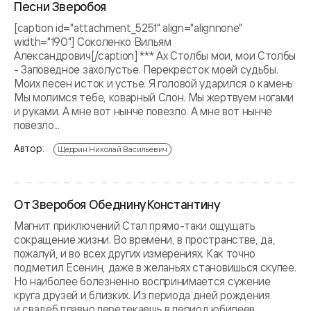
Песни Зверобоя
[caption id="attachment_5251" align="alignnone"
width="190"] Соколенко Вильям
Александрович[/caption] *** Ах Столбы мои, мои Столбы
- Заповедное захолустье. Перекресток моей судьбы.
Моих песен исток и устье. Я головой ударился о камень
Мы молимся тебе, коварный Слон. Мы жертвуем ногами
и руками. А мне вот нынче повезло. А мне вот нынче
повезло...
Автор:
Щедрин Николай Васильевич
От Зверобоя Обеднину Константину
Магнит приключений Стал прямо-таки ощущать
сокращение жизни. Во времени, в пространстве, да,
пожалуй, и во всех других измерениях. Как точно
подметил Есенин, даже в желаньях становишься скупее.
Но наиболее болезненно воспринимается сужение
круга друзей и близких. Из периода дней рождения
и свадеб плавно перетекаешь в период юбилеев,