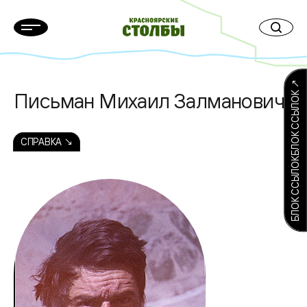
БЛОК ССЫЛОКБЛОК ССЫЛОК ↗
Письман Михаил Залманович
СПРАВКА ↘