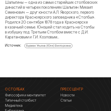
Шалыгины — одна из самых старейших столбовских
династий в четырех поколениях Шалыгин Михаил
Семенович — друг юности А.Л. Яворского, первого
директора Красноярского заповедника «Столбы».
Родился 20 сентября 1878 года в Красноярске
в казачьей семье. Юношей стал ходить на Столбы
в избушку под Третьим Столбом вместе с Д.И.
Каратановым и Г.И. Козловым...
Источник:
Бурмак Ульяна (Юля) Викторовна
О СТОЛБАХ
ПРЕСС ЦЕНТР
Философия и менталитет
Новости
Типичный столбист
Статьи
Медиатека
Библиотека