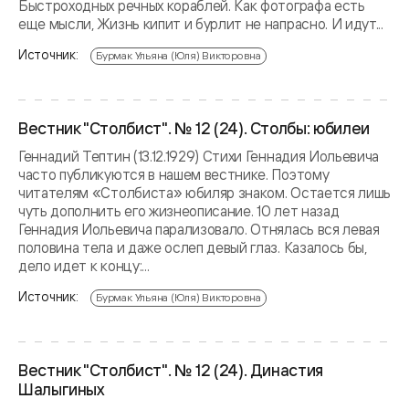
Быстроходных речных кораблей. Как фотографа есть
еще мысли, Жизнь кипит и бурлит не напрасно. И идут...
Источник:
Бурмак Ульяна (Юля) Викторовна
Вестник "Столбист". № 12 (24). Столбы: юбилеи
Геннадий Тептин (13.12.1929) Стихи Геннадия Иольевича
часто публикуются в нашем вестнике. Поэтому
читателям «Столбиста» юбиляр знаком. Остается лишь
чуть дополнить его жизнеописание. 10 лет назад
Геннадия Иольевича парализовало. Отнялась вся левая
половина тела и даже ослеп девый глаз. Казалось бы,
дело идет к концу:...
Источник:
Бурмак Ульяна (Юля) Викторовна
Вестник "Столбист". № 12 (24). Династия
Шалыгиных