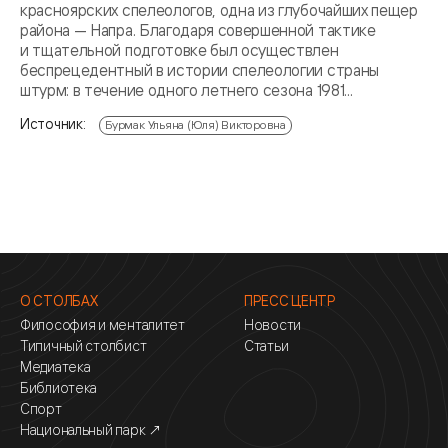
красноярских спелеологов, одна из глубочайших пещер
района — Напра. Благодаря совершенной тактике
и тщательной подготовке был осуществлен
беспрецедентный в истории спелеологии страны
штурм: в течение одного летнего сезона 1981...
Источник:
Бурмак Ульяна (Юля) Викторовна
О СТОЛБАХ
ПРЕСС ЦЕНТР
Философия и менталитет
Новости
Типичный столбист
Статьи
Медиатека
Библиотека
Спорт
Национальный парк ↗