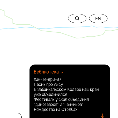
EN
Библиотека ↓
Хан-Тенгри-87
Песнь про Аксу
В Забайкальском Кодаре наш край
уже объединился
Фестиваль у скал объединил
“динозавров” и “чайников”
Рождество на Столбах
↓