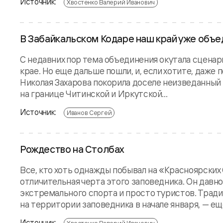
Источник:
Хвостенко Валерий Иванович
В Забайкальском Кодаре наш край уже объе
С недавних пор тема объединения окутала сцена
крае. Но еще дальше пошли, и, если хотите, даже
Николая Захарова покорила доселе неизведанный 
на границе Читинской и Иркутской...
Источник:
Иванов Сергей
Рождество на Столбах
Все, кто хоть однажды побывал на «Красноярских
отличительная черта этого заповедника. Он давн
экстремального спорта и просто туристов. Тра
на территории заповедника в начале января, — ещ
Источник: