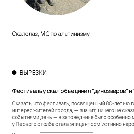
Скалолаз, МС по альпинизму.
ВЫРЕЗКИ
Фестиваль у скал объединил “динозавров” и 
Сказать, что фестиваль, посвященный 80-летию 
интерес жителей города, — значит, ничего не ск
событиями день — в заповеднике было особенно 
у Первого столба стала эпицентром истинно народн