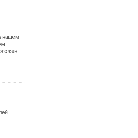
в нашем
ом
положен
лей