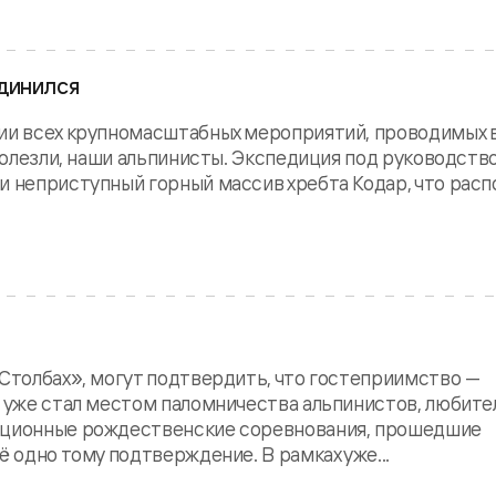
динился
рии всех крупномасштабных мероприятий, проводимых 
 полезли, наши альпинисты. Экспедиция под руководств
и неприступный горный массив хребта Кодар, что рас
 Столбах», могут подтвердить, что гостеприимство —
о уже стал местом паломничества альпинистов, любите
диционные рождественские соревнования, прошедшие
ё одно тому подтверждение. В рамках уже...