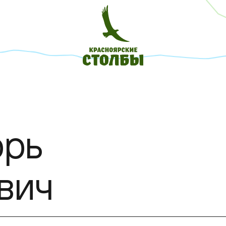
орь
вич