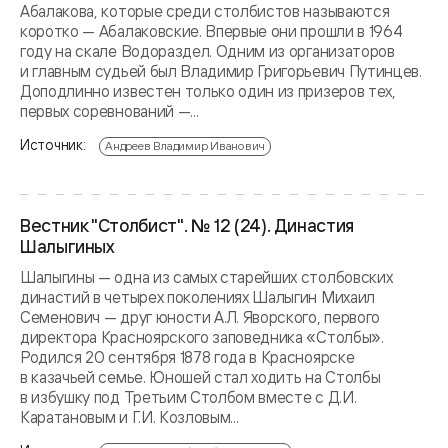
Абалакова, которые среди столбистов называются
коротко — Абалаковские. Впервые они прошли в 1964
году на скале Водораздел. Одним из организаторов
и главным судьей был Владимир Григорьевич Путинцев.
Доподлинно известен только один из призеров тех,
первых соревнований —...
Источник:
Андреев Владимир Иванович
Вестник "Столбист". № 12 (24). Династия
Шалыгиных
Шалыгины — одна из самых старейших столбовских
династий в четырех поколениях Шалыгин Михаил
Семенович — друг юности А.Л. Яворского, первого
директора Красноярского заповедника «Столбы».
Родился 20 сентября 1878 года в Красноярске
в казачьей семье. Юношей стал ходить на Столбы
в избушку под Третьим Столбом вместе с Д.И.
Каратановым и Г.И. Козловым...