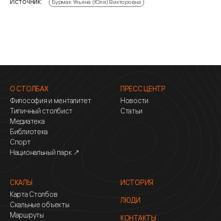
Источник:
Бурмак Ульяна (Юля) Викторовна
О СТОЛБАХ
ПРЕСС ЦЕНТР
Философия и менталитет
Новости
Типичный столбист
Статьи
Медиатека
Библиотека
Спорт
Национальный парк ↗
СКАЛЫ
ИСТОРИЯ
Карта Столбов
ЛЮДИ
Скальные объекты
Маршруты
КОНТАКТЫ