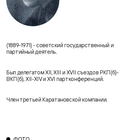
(1889-1971) - советский государственный и
партийный деятель.
Был делегатом XII, XIII и XVII съездов РКП(б)-
ВКП(б), XII-XIV и XVI партконференций.
Член третьей Каратановской компании.
ФОТО