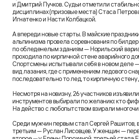
и Дмитрий Пучков. Судьи отметили стабильно
дисциплинах (призовые места) Стаса Петров
Игнатенко и Насти Колбацкой.
А впереди новые старты. В майские праздник
альпинизма провела соревнования по билдер
по обледенелым зданиям — Норильский вариан
проходила по кирпичной стене аварийного до
Спортсмены испытывали себя в новом деле —
вид лазания, где с применением ледового сн
последовательно то лед, то кирпичную стену 
Несмотря на новизну, 26 участников изъявил
инструментов выбирали по желанию: кто фифы
На действо с любопытством взирали многочи
Среди мужчин первым стал Сергей Рашитов, 
третьим — Руслан Лисовцев. У женщин — перв
второе — у Елены Порохиной, третьей стала 