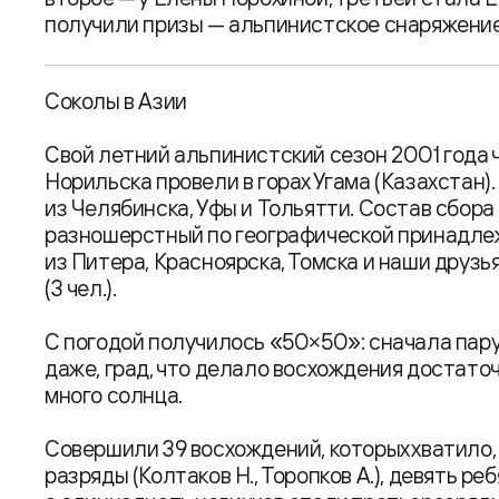
получили призы — альпинистское снаряжение
Соколы в Азии
Свой летний альпинистский сезон 2001 года ч
Норильска провели в горах Угама (Казахстан)
из Челябинска, Уфы и Тольятти. Состав сбора
разношерстный по географической принадле
из Питера, Красноярска, Томска и наши друзья 
(3 чел.).
С погодой получилось «50×50»: сначала пар
даже, град, что делало восхождения достато
много солнца.
Совершили 39 восхождений, которых хватило,
разряды (Колтаков Н., Торопков А.), девять ре