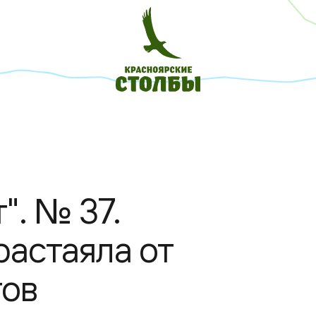
". № 37.
растаяла от
тов