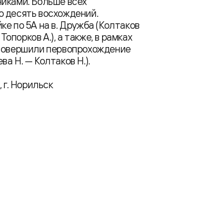
иками. Больше всех
о десять восхождений.
е по 5А на в. Дружба (Колтаков
Топорков А.), а также, в рамках
 совершили первопрохождение
ва Н. — Колтаков Н.).
г. Норильск