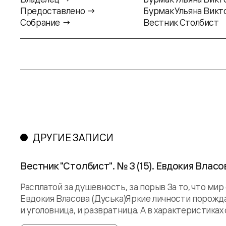
Предоставлено →
Бурмак Ульяна Викт
Собрание →
Вестник Столбист
ДРУГИЕ ЗАПИСИ
Вестник "Столбист". № 3 (15). Евдокия Власо
Расплатой за душевность, за порыв За то, что мир
Евдокия Власова (Дуська)Яркие личности порождают
и уголовница, и развратница. А в характеристиках