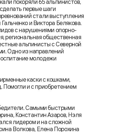
кали покоряли 65 альпинистов,
 сделать первые шаги
оревнований стали выступления
Гальченко и Виктора Белякова.
лидов с нарушениями опорно-
я, региональная общественная
местные альпинисты с Северной
ми. Одно из направлений
воспитание молодежи
фирменные каски с кошками,
д. Помогли и с приобретением
обедители. Самыми быстрыми
орина, Константин Азаров, Нэля
ался лидером и на сложной
рина Волкова, Елена Порохина