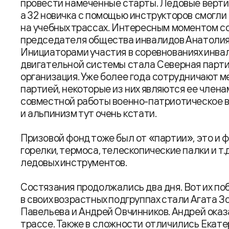
провести намеченные старты. Ледовые верти
а 32 новичка с помощью инструкторов смогли
на учебных трассах. Интересным моментом с
председателя общества инвалидов Анатолия 
Инициаторами участия в соревнованиях инва
двигательной системы стала Северная парти
организация. Уже более года сотрудничают 
партией, некоторые из них являются ее члена
совместной работы военно-патриотическое 
и альпинизм тут очень кстати.
Призовой фонд тоже был от «партии», это и 
горелки, термоса, телескопические палки и т.
ледовых инструментов.
Состязания продолжались два дня. Вот их п
в своих возрастных подгруппах стали Агата З
Павельева и Андрей Овчинников. Андрей оказ
трассе. Также в сложности отличились Екате