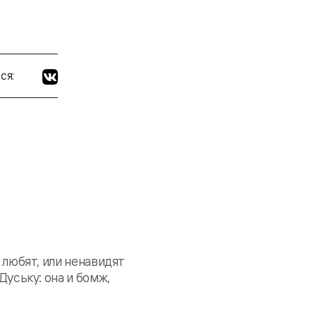
ся:
 любят, или ненавидят
Дуську: она и бомж,