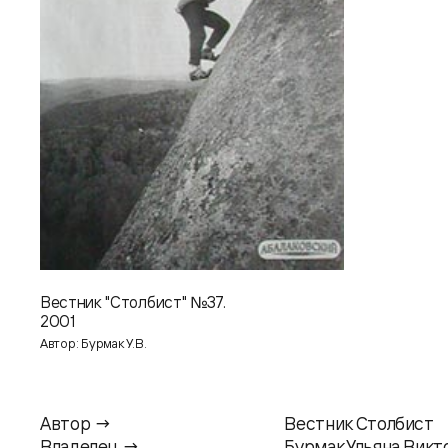
Вестник "Столбист" №37.
2001
Автор: Бурмак У.В.
Автор →
Вестник Столбист
Владелец →
Бурмак Ульяна Викт