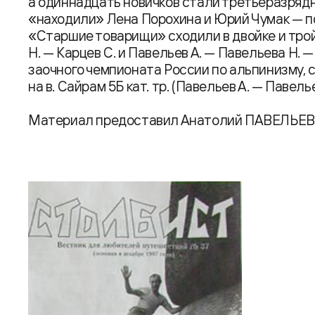
а одиннадцать новичков стали третьеразрядн
«находили» Лена Порохина и Юрий Чумак — п
«Старшие товарищи» сходили в двойке и тройк
Н. — Карцев С. и Павельев А. — Павельева Н. — 
заочного чемпионата России по альпинизму,
на в. Сайрам 5Б кат. тр. (Павельев А. — Павелье
Материал предоставил Анатолий ПАВЕЛЬЕВ, 