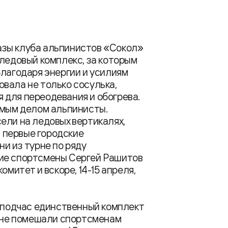
азы клуба альпинистов «Сокол»
 ледовый комплекс, за которым
Благодаря энергии и усилиям
вала не только сосулька,
 для переодевания и обогрева.
имым делом альпинисты.
ели на ледовых вертикалях,
и первые городские
и из турне по ряду
щие спортсмены Сергей Рашитов
омитет и вскоре, 14-15 апреля,
е подчас единственный комплект
, не помешали спортсменам