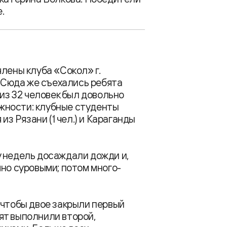
.
лены клуба «Сокол» г.
. Сюда же съехались ребята
 из 32 человек был довольно
жности: клубные студенты
из Рязани (1 чел.) и Караганды
у недель досаждали дожди и,
чно суровыми; потом много-
 чтобы двое закрыли первый
бят выполнили второй,