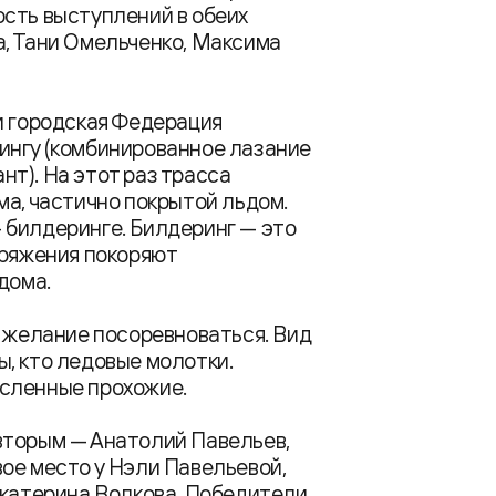
сть выступлений в обеих
а, Тани Омельченко, Максима
и городская Федерация
ингу (комбинированное лазание
т). На этот раз трасса
ма, частично покрытой льдом.
 билдеринге. Билдеринг — это
аряжения покоряют
дома.
и желание посоревноваться. Вид
, кто ледовые молотки.
сленные прохожие.
вторым — Анатолий Павельев,
ое место у Нэли Павельевой,
Екатерина Волкова. Победители