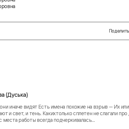
оровна
Поделить
ва (Дуська)
 они иначе видят Есть имена похожие на взрыв — Их или
 и свет, и тень. Каких только сплетен не слагали про 
 с места работы всегда подчеркивалась...