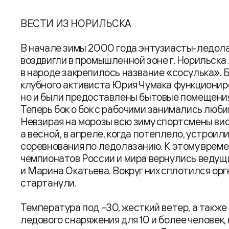
ВЕСТИ ИЗ НОРИЛЬСКА
В начале зимы 2000 года энтузиасты-ледол
воздвигли в промышленной зоне г. Норильска
в народе закрепилось название «сосулька». 
клубного активиста Юрия Чумака функциониро
но и были предоставлены бытовые помещения
Теперь бок о бок с рабочими занимались люб
Невзирая на морозы всю зиму спортсмены вис
а весной, в апреле, когда потеплело, устроил
соревнования по ледолазанию. К этому времен
чемпионатов России и мира вернулись веду
и Марина Окатьева. Вокруг них сплотился оргк
стартанули.
Температура под −30, жесткий ветер, а такж
ледового снаряжения для 10 и более человек