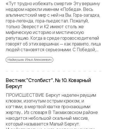
«Тут трудно избежать смерти» Эту вершину
недаром нарекли именем «Победа». Весь
альпинистский мир с ней на Вы. Гора-загадка,
гора-легенда, гора-пьедестал. Пожалуй,
только Эверест и К2 имеют столь же
мифическую историю и мистическую
репутацию. Когда в среде горовосходителей
говорят об этих вершинах — как правило, лица
людей становятся серьезными. С Победой,...
Наймушин Илья Алексеевич
Вестник "Столбист". № 10. Коварный
Беркут
ПРОИСШЕСТВИЕ Беркут наделен рвущим
клювом, изогнутым острым крюком, и
когтями, в мертвой хватке пронзающими
жертву... Из словаря В Такмаковском районе
находится небольшой скальный массив,
который называется Малый Беркут.