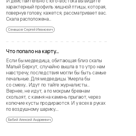
И действительно с юго-востока вы видите
характерный профиль хищной птицы, которая,
повернув голову, кажется, рассматривает вас.
Скала расположена...
Сенашов Сергей Иванович
Что попало на карту...
Если бы медведица, обитающая близ скалы
Малый Беркут, случайно вышла в то утро нам
навстречу, последствия могли бы быть самые
печальные. Для медведицы. Умерла бы
со смеху... Идут по тайге журналисты...
Вернее, не идут, а по мокрым бревнам
скользят, с камня на камень прыгают, через
колючие кусты продираются. И у всех в руках
по воздушному шарику....
Бабий Алексей Андреевич