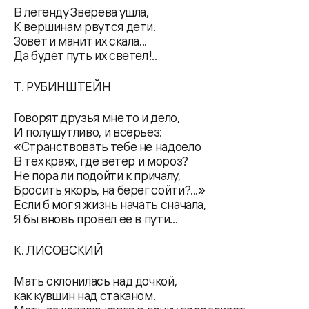
В легенду Зверева ушла,
К вершинам рвутся дети.
Зовет и манит их скала...
Да будет путь их светел!..
Т. РУБИНШТЕЙН
Говорят друзья мне то и дело,
И полушутливо, и всерьез:
«Странствовать тебе не надоело
В тех краях, где ветер и мороз?
Не пора ли подойти к причалу,
Бросить якорь, на берег сойти?...»
Если б мог я жизнь начать сначала,
Я бы вновь провел ее в пути...
К. ЛИСОВСКИЙ
Мать склонилась над дочкой,
как кувшин над стаканом.