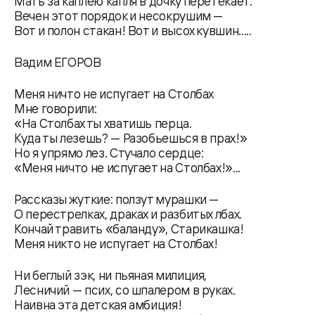
Мать за каплею капля в дочку перетекает.
Вечен этот порядок и несокрушим —
Вот и полон стакан! Вот и высох кувшин.....
Вадим ЕГОРОВ
Меня ничто не испугает на Столбах
Мне говорили:
«На Столбах ты хватишь перца.
Куда ты лезешь? — Разобьешься в прах!»
Но я упрямо лез. Стучало сердце:
«Меня ничто не испугает на Столбах!»...
Рассказы жуткие: ползут мурашки —
О перестрелках, драках и разбитых лбах.
Кончай травить «баланду», Старикашка!
Меня никто не испугает на Столбах!
Ни беглый зэк, ни пьяная милиция,
Лесничий — псих, со шпалером в руках.
Наивна эта детская амбиция!