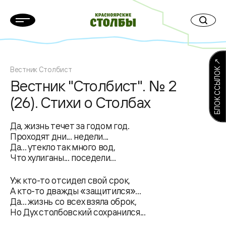
БЛОК ССЫЛОК ↗
Вестник Столбист
Вестник "Столбист". № 2
(26). Стихи о Столбах
Да, жизнь течет за годом год.
Проходят дни... недели...
Да... утекло так много вод,
Что хулиганы... поседели...
Уж кто-то отсидел свой срок,
А кто-то дважды «защитился»...
Да... жизнь со всех взяла оброк,
Но Дух столбовский сохранился...