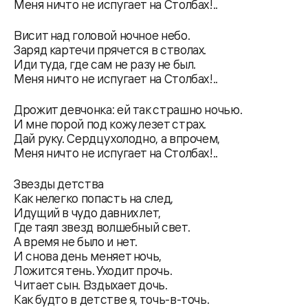
Меня ничто не испугает на Столбах!..
Висит над головой ночное небо.
Заряд картечи прячется в стволах.
Иди туда, где сам не разу не был.
Меня ничто не испугает на Столбах!..
Дрожит девчонка: ей так страшно ночью.
И мне порой под кожу лезет страх.
Дай руку. Сердцу холодно, а впрочем,
Меня ничто не испугает на Столбах!..
Звезды детства
Как нелегко попасть на след,
Идущий в чудо давних лет,
Где таял звезд волшебный свет.
А время не было и нет.
И снова день меняет ночь,
Ложится тень. Уходит прочь.
Читает сын. Вздыхает дочь.
Как будто в детстве я, точь-в-точь.