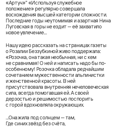
«Артуч»" «Используя служебное
положение» регулярно совершала
восхождения высшей категории сложности.
Последние годы неутомимая и азартная Нина
Луговская в горы не ездит — её захватило
новое увлечение...
Нашу идею рассказать на страницах газеты
о Розалии Беззубкиной живо поддержала:
«Розочка, она такая необычная, ни с кем
не сравнимая! О ней и написать надо бы по-
особенному! Розочка обладала редчайшим
сочетанием мужественности альпинистки
и женственной красоты. В ней
присутствовала внутренняя нечеловеческая
сила, всегда помогавшая ей. А своей
дерзостью и решимостью поспорить
с горой вдохновляла окружающих.
...Она жила под солнцем — там,
Где синих звёзд без счёта,