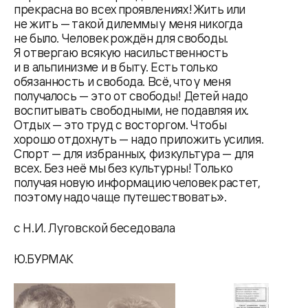
прекрасна во всех проявлениях! Жить или
не жить — такой дилеммы у меня никогда
не было. Человек рождён для свободы.
Я отвергаю всякую насильственность
и в альпинизме и в быту. Есть только
обязанность и свобода. Всё, что у меня
получалось — это от свободы! Детей надо
воспитывать свободными, не подавляя их.
Отдых — это труд с восторгом. Чтобы
хорошо отдохнуть — надо приложить усилия.
Спорт — для избранных, физкультура — для
всех. Без неё мы без культурны! Только
получая новую информацию человек растет,
поэтому надо чаще путешествовать».
с Н.И. Луговской беседовала
Ю.БУРМАК