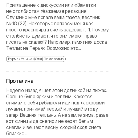
Приглашение к дискуссии или «Заметки
не столбиста» Уважаемая редакция!
Случайно мне попала ваша газета, вестник
№ 10 (22). Некоторые вопросы меня как
просто красноярца очень задевают... 1. Почему
столбисты думают, что они имеют право
писать на скалах!? Например, памятная доска
Теплых на Перьях. Возможно это...
Бурмак Ульяна (Юля) Викторовна
Проталина
Неделю назад я шел этой долинкой на лыжах.
Солнце было ярким и теплым. Кажется —
снимай с себя рубашку и иди под ласковыми
лучами, принимай первый и лучший в году
загар. Вешняя теплынь. А на земле зима, разве
вот синицы да снегири не верят белым
снегам и вещают весну, скорый сход снега,
близкие...