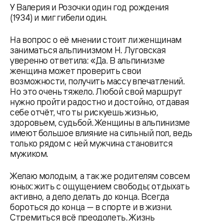
У Валерия и Розочки один год рождения
(1934) и миг гибели один.
На вопрос о её мнении стоит ли женщинам
заниматься альпинизмом Н. Луговская
уверенно ответила: «Да. В альпинизме
женщина может проверить свои
возможности, получить массу впечатлений.
Но это очень тяжело. Любой свой маршрут
нужно пройти радостно и достойно, отдавая
себе отчёт, что ты рискуешь жизнью,
здоровьем, судьбой. Женщины в альпинизме
имеют большое влияние на сильный пол, ведь
только рядом с ней мужчина становится
мужиком.
Желаю молодым, а так же родителям совсем
юных: жить с ощущением свободы; отдыхать
активно, а дело делать до конца. Всегда
бороться до конца — в спорте и в жизни.
Стремиться всё преодолеть. Жизнь