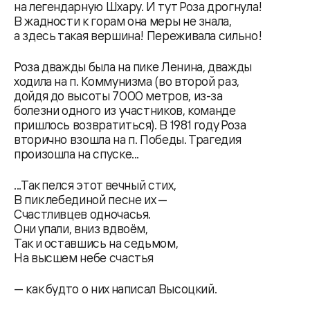
на легендарную Шхару. И тут Роза дрогнула!
В жадности к горам она меры не знала,
а здесь такая вершина! Переживала сильно!
Роза дважды была на пике Ленина, дважды
ходила на п. Коммунизма (во второй раз,
дойдя до высоты 7000 метров, из-за
болезни одного из участников, команде
пришлось возвратиться). В 1981 году Роза
вторично взошла на п. Победы. Трагедия
произошла на спуске...
...Так пелся этот вечный стих,
В пик лебединой песне их —
Счастливцев одночасья.
Они упали, вниз вдвоём,
Так и оставшись на седьмом,
На высшем небе счастья
— как будто о них написал Высоцкий.