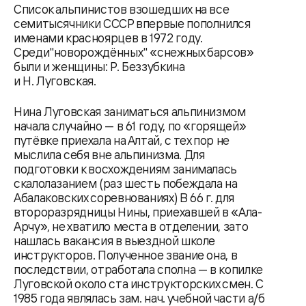
Список альпинистов взошедших на все
семитысячники СССР впервые пополнился
именами красноярцев в 1972 году.
Среди"новорождённых" «снежных барсов»
были и женщины: Р. Беззубкина
и Н. Луговская.
Нина Луговская заниматься альпинизмом
начала случайно — в 61 году, по «горящей»
путёвке приехала на Алтай, с тех пор не
мыслила себя вне альпинизма. Для
подготовки к восхождениям занималась
скалолазанием (раз шесть побеждала на
Абалаковских соревнованиях) В 66 г. для
второразрядницы Нины, приехавшей в «Ала-
Арчу», не хватило места в отделении, зато
нашлась вакансия в выездной школе
инструкторов. Полученное звание она, в
последствии, отработала сполна — в копилке
Луговской около ста инструкторских смен. С
1985 года являлась зам. нач. учебной части а/б