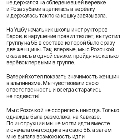
не держался на обледеневшей верёвке
и Роза зубами вцепилась в верёвку
и держалась так пока кошку завязывала.
На Ушбу начальник школы инструкторов
Баров, в нарушение правил тех лет, выпустил
группу на 5Б в составе которой было сразу
две женщины. Так, впервые, мы с Розочкой
оказались в одной связке, пройдя несколько
верёвок первыми в группе.
Валерий хотел показать значимость женщин
в альпинизме. Мы чувствовали свою
ответственность и всегда старались
не подвести!
Мы с Розочкой не ссорились никогда. Только
однажды была размолвка, на Кавказе.
По инструкции мы не могли идти вместе
и сначала она сходила на свою 5Б, а затем
мне выпала возможность идти