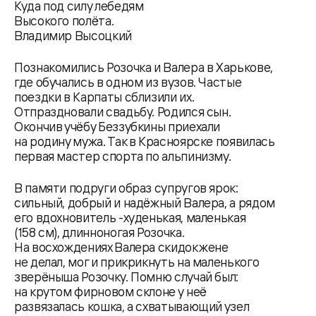
Куда под силу лебедям
Высокого полёта.
Владимир Высоцкий
Познакомились Розочка и Валера в Харькове,
где обучались в одном из вузов. Частые
поездки в Карпаты сблизили их.
Отпраздновали свадьбу. Родился сын.
Окончив учёбу Беззубкины приехали
на родину мужа. Так в Красноярске появилась
первая мастер спорта по альпинизму.
В памяти подруги образ супругов ярок:
сильный, добрый и надёжный Валера, а рядом
его вдохновитель -худенькая, маленькая
(158 см), длинноногая Розочка.
На восхождениях Валера скидок жене
не делал, мог и прикрикнуть на маленького
зверёныша Розочку. Помню случай был:
на крутом фирновом склоне у неё
развязалась кошка, а схватывающий узел