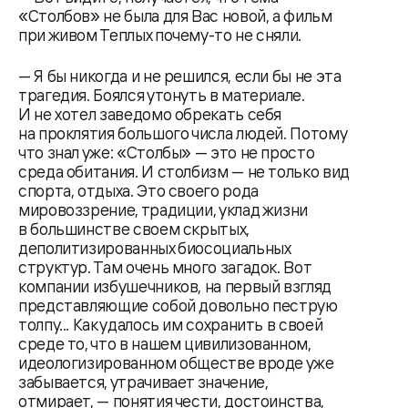
«Столбов» не была для Вас новой, а фильм
при живом Теплых почему-то не сняли.
— Я бы никогда и не решился, если бы не эта
трагедия. Боялся утонуть в материале.
И не хотел заведомо обрекать себя
на проклятия большого числа людей. Потому
что знал уже: «Столбы» — это не просто
среда обитания. И столбизм — не только вид
спорта, отдыха. Это своего рода
мировоззрение, традиции, уклад жизни
в большинстве своем скрытых,
деполитизированных биосоциальных
структур. Там очень много загадок. Вот
компании избушечников, на первый взгляд
представляющие собой довольно пеструю
толпу... Как удалось им сохранить в своей
среде то, что в нашем цивилизованном,
идеологизированном обществе вроде уже
забывается, утрачивает значение,
отмирает, — понятия чести, достоинства,