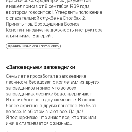
Красноярска. Среди прочих документов
я нашел приказ от 8 сентября 1939 года,
в котором говорится: 1. Утвердить положение
о спасательной службе на Столбах; 2.
Принять тов. Бородушкина Бориса
Константиновича на должность инструктора
альпинизма. Валерий...
Луканин Вениамин Григорьевич
«Заповедные» заповедники
Семь лет я проработал в заповеднике
лесником, беседовал с коллегами из других
заповедников и знаю, что во всех
заповедниках лесники браконьерничают.
В одних больше, в других меньше. В одних
более скрытно, в других понаглее. Но бьют
во всех. И об этом знают все. Да-да!
Я подчеркиваю, что знают все, кто так или
иначе сталкивается с жизнью...