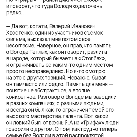
и говорят, что туда Володя ходил очень
редко...
— Да вот, кстати, Валерий Иванович
Хвостенко, один из участников съемок
фильма, высказал мне потом свое
несогласие. Наверное, он прав, что память
о Володе Теплых, как он говорит, разлита
в народе, который бывает на «Столбах»,
и ограничивать ее каким-то одним местом
просто несправедливо. Но я-то смотрю
на это с других позиций. Неважно, бывал
он там часто или редко. Память для меня —
понятие не абстрактное, а вполне
конкретное. Разговор о Володе мы заводили
в разных компаниях, с разными людьми,
и всегда он был как-то ограничен темой его
высокого мастерства, таланта. Вот какой
он ловкий был, отважный. А на «Грифах» люди
говорили о другом. О том, как трудно теперь
семье без Володи в этой распроклятой