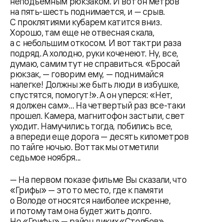
неподъемным рюкзаком. И вот он метров
на пять-шесть поднимается, и — срыв.
С проклятиями кубарем катится вниз.
Хорошо, там еще не отвесная скала,
а с небольшим откосом. И вот так три раза
подряд. А холодно, руки коченеют. Ну, все,
думаю, самим тут не справиться. «Бросай
рюкзак, — говорим ему, — поднимайся
налегке! Должны же быть люди в избушке,
спустятся, помогут!». А он уперся: «Нет,
я должен сам»... На четвертый раз все-таки
прошел. Камера, магнитофон застыли, свет
уходит. Намучились тогда, побились все,
а впереди еще дорога — десять километров
по тайге ночью. Вот так мы отметили
седьмое ноября...
— На первом показе фильме Вы сказали, что
«Грифы» — это то место, где к памяти
о Володе относятся наиболее искренне,
и потому там она будет жить долго.
Но «Грифы» — район диких «Столбов»,