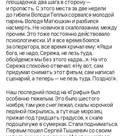
площадочка: два шага в сторону —
и пропасть. С этого места за две недели
до гибели Володи Теплых сорвался молодой
парень Володя Матюшкин и разбился
насмерть. Не новичок в скалолазании, между
прочим. Это тоже постоянно действовало
психологически. И я все время боялся
за оператора, все время кричал ему: «Ради
бога, не надо, Сережа, не лезь туда,
обойдемся мы без этого кадра...». На что
Сережа спокойно отвечал: «Ну вот, сам
придумал снимать этот фильм, сам написал
сценарий, а теперь — не лезь туда. Поздно!».
Наш последний поход на «Грифы» был
особенно тяжелым. Это было шестого
ноября, там уже снег лежал, скалы корочкой
ледяной покрылись, а тут еще морозец
прижал под тридцать градусов, к скале
подошли уже в сумерках. Стали подниматься.
Первым пошел Сергей Тышкевич со своим