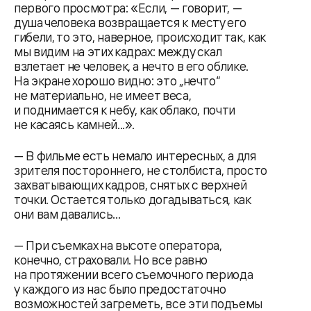
первого просмотра: «Если, — говорит, —
душа человека возвращается к месту его
гибели, то это, наверное, происходит так, как
мы видим на этих кадрах: между скал
взлетает не человек, а нечто в его облике.
На экране хорошо видно: это „нечто“
не материально, не имеет веса,
и поднимается к небу, как облако, почти
не касаясь камней...».
— В фильме есть немало интересных, а для
зрителя постороннего, не столбиста, просто
захватывающих кадров, снятых с верхней
точки. Остается только догадываться, как
они вам давались...
— При съемках на высоте оператора,
конечно, страховали. Но все равно
на протяжении всего съемочного периода
у каждого из нас было предостаточно
возможностей загреметь, все эти подъемы