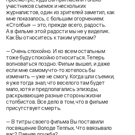
участников съемок и нескольких
журналистов, один из зрителей заметил, как
мне показалось, с большим огорчением:
«Столбы» — это, прежде всего, радость.
А в фильме этой радости мы не у видели«.
Как Вы относитесь к таким упрекам?
— Очень спокойно. И ко всем остальным
тоже буду спокойно относиться. Теперь
волноваться поздно. Фильм вышел, и даже
если мне самому что-то хотелось бы
изменить — уже не смогу. Когда шли съемки,
я уже тогда знал, что веселого там будет
мало, хотя и предполагались эпизоды,
раскрывающие разные стороны жизни
столбистов. Все дело в том, что в фильме
присутствует смерть.
— В титры своего фильма Вы поставили
посвящение Володе Теплых. Что ввязывало
вас? Давняя дружба?