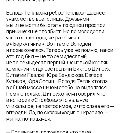
Володя Теплых на ребре Теплыха- Давнее
знакомство всего лишь. Друзьями
мы и не могли бы стать по одной простой
причине: я не столбист. Но по молодости
часто ходил туда, не раз бывал
в «Беркутянке». Вот там с Володей
и познакомился. Теперь уже не помню, какой
это год был — не то семидесятый,
не то семьдесят первый. Основной костяк
компании тогда составляли Виктор Дитрих,
Виталий Павлов, Юра Бендюков, Валера
Куликов, Юра Сосин... Володя Теплых тогда
в общей массе ничем особо не выделялся.
Помню только, Дитрих о нем говорил, что
в истории «Столбов» это явление
уникальное, неповторимое, и что слава его —
впереди. Да, по скалам ходил он красиво —
мягко, по-кошачьи...
— Вот видите, получается, что тема