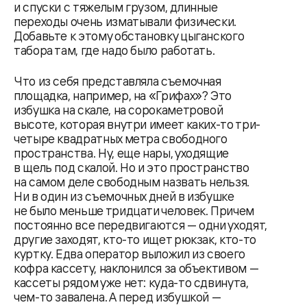
и спуски с тяжелым грузом, длинные
переходы очень изматывали физически.
Добавьте к этому обстановку цыганского
табора там, где надо было работать.
Что из себя представляла съемочная
площадка, например, на «Грифах»? Это
избушка на скале, на сорокаметровой
высоте, которая внутри имеет каких-то три-
четыре квадратных метра свободного
пространства. Ну, еще нары, уходящие
в щель под скалой. Но и это пространство
на самом деле свободным назвать нельзя.
Ни в один из съемочных дней в избушке
не было меньше тридцати человек. Причем
постоянно все передвигаются — одни уходят,
другие заходят, кто-то ищет рюкзак, кто-то
куртку. Едва оператор выложил из своего
кофра кассету, наклонился за объективом —
кассеты рядом уже нет: куда-то сдвинута,
чем-то завалена. А перед избушкой —