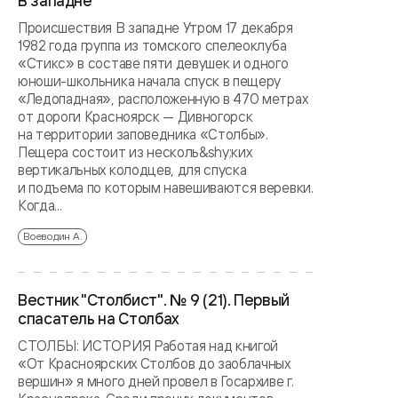
В западне
Происшествия В западне Утром 17 декабря
1982 года группа из томского спелеоклуба
«Стикс» в составе пяти девушек и одного
юноши-школьника начала спуск в пещеру
«Ледопадная», расположенную в 470 метрах
от дороги Красноярск — Дивногорск
на территории заповедника «Столбы».
Пещера состоит из несколь&shy;ких
вертикальных колодцев, для спуска
и подъема по которым навешиваются веревки.
Когда...
Воеводин А.
Вестник "Столбист". № 9 (21). Первый
спасатель на Столбах
СТОЛБЫ: ИСТОРИЯ Работая над книгой
«От Красноярских Столбов до заоблачных
вершин» я много дней провел в Госархиве г.