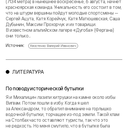
(7134 метра) в нынешнее воскресенье, 6 августа, начнёт
красноярская команда. Уникальность его состоит в том,
что на штурм вершины пойдут молодые спортсмены —
Сергей Ацута, Катя Корейчук, Катя Матюшевская, Саша
Дубынин, Максим Прохорчук и их товарищи.
В известном альпийском лагере «Дугоба» (Фергана)
они только...
Источник:
Хвостенко Валерий Иванович
ЛИТЕРАТУРА
По поводу исторической бутылки
Я и Михалицин лазили хитрушки на камне около избы
Вигвам. Потом пошли в избу. Когда я шел
за Александром, то обратил внимание на горлышко
водочной бутылки, торчащее из-под земли. Такой хлам
на Столбах часто оставляют туристы, так что это
не редкость. Но меня смутило, что в бутылке была