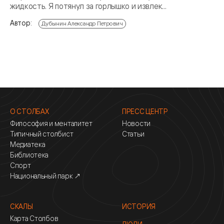
жидкость. Я потянул за горлышко и извлек...
Автор:
Дубынин Александр Петрович
О СТОЛБАХ
ПРЕСС ЦЕНТР
Философия и менталитет
Новости
Типичный столбист
Статьи
Медиатека
Библиотека
Спорт
Национальный парк ↗
СКАЛЫ
ИСТОРИЯ
Карта Столбов