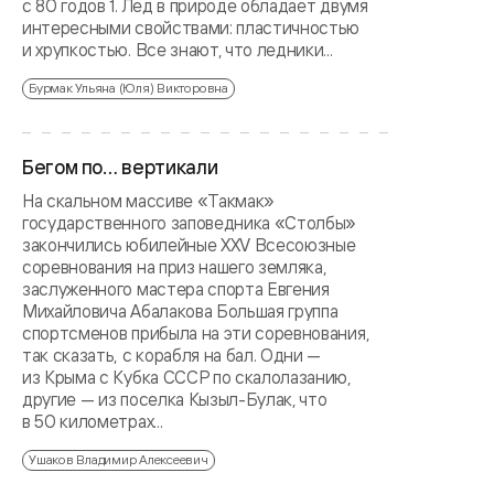
с 80 годов 1. Лед в природе обладает двумя
интересными свойствами: пластичностью
и хрупкостью. Все знают, что ледники...
Бурмак Ульяна (Юля) Викторовна
Бегом по… вертикали
На скальном массиве «Такмак»
государственного заповедника «Столбы»
закончились юбилейные XXV Всесоюзные
соревнования на приз нашего земляка,
заслуженного мастера спорта Евгения
Михайловича Абалакова Большая группа
спортсменов прибыла на эти соревнования,
так сказать, с корабля на бал. Одни —
из Крыма с Кубка СССР по скалолазанию,
другие — из поселка Кызыл-Булак, что
в 50 километрах...
Ушаков Владимир Алексеевич