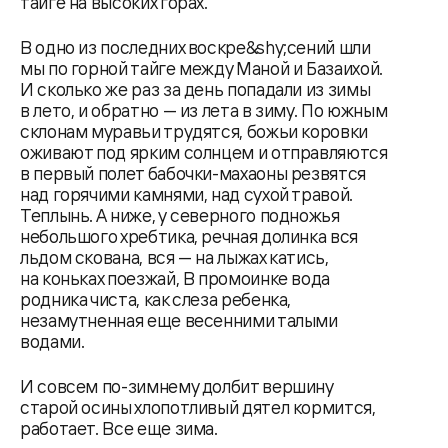
тайге на высоких горах.
В одно из последних воскре&shy;сений шли
мы по горной тайге между Маной и Базаихой.
И сколько же раз за день попадали из зимы
в лето, и обратно — из лета в зиму. По южным
склонам муравьи трудятся, божьи коровки
оживают под ярким солнцем и отправляются
в первый полет бабочки-махаоны резвятся
над горячими камнями, над сухой травой.
Теплынь. А ниже, у северного подножья
небольшого хребтика, речная долинка вся
льдом скована, вся — на лыжах катись,
на коньках поезжай, В промоинке вода
родника чиста, как слеза ребенка,
незамутненная еще весенними талыми
водами.
И совсем по-зимнему долбит вершину
старой осины хлопотливый дятел кормится,
работает. Все еще зима.