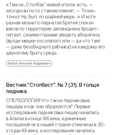
«Там на „Столбах“ живой уголок есть, —
экскурсанты со стажем помнят. — Точно-
точно! Ну, был, по крайней мере...» И хотя
разная мохнато-пернатая братия спокон
веков по территории заповедника бродит-
летает, своими глазами увидеть аборигена
(вроде мишки косолапого или — да что там!
— даже безобидного рябчика) не каждому его
двуногому брату средь...
Бабий Алексей Андреевич
Вестник "Столбист". № 7 (31). В толще
ледника
СПЕЛЕОЛОГИЯ Что такое ледниковые
пещеры и как они образуются? Первые
исследования ледниковых пещер начались
в Альпах в конце XIX века, единичные
посещения их в нашей стране отмечены в 30-
х годах XX века, а исследования начались