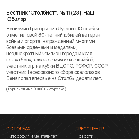
Вестник "Столбист". № 11 (23). Наш
Юбиляр
Вениамин Григорьевич Луканин 10 ноября
отметил свой 80-летний юбилей ветеран
войны и спорта, награжденный многими
боевыми орденами и медалями,
неоднократный чемпион города и края
по футболу, хоккею с мячом и с шайбой,
участник игр на кубки ВЦСПС, РСФСР, СССР,
участник I всесоюзного сбора скалолазов
Веня попал впервые на Столбы десяти лет...
Бурмак Ульяна (Юля) Викторовна
О СТОЛБАХ
ПРЕСС ЦЕНТР
Философия и менталитет
Новости