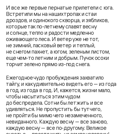
И все же первые пернатые прилетели с юга.
Встретили мы на наших тропах и стаи
дроздов, и одинокого скворца, и зябликов,
которые так по-летнему славят весну
и солнце, тепло и радости медленно
оживающего леса. И ветер уже не тот,
не зимний, ласковый ветер и теплый,
не снегом пахнет, а югом, зеленым листом,
еще чем-то летним и добрым. Пучок осоки
торчит зелено прямо из-под снега.
Ежегодное чудо пробуждения захватило
тайгу, и как удивительно видеть его — из года
в год, из года в год. И, кажется, жизни мало,
чтобы насытиться этим чудом
до беспредела. Сотни бы лет жить и все
удивляться. Не пропустить бы тут чего,
не пройти бы мимо чего незамеченного,
невиданного. Каждую весну — все заново,
каждую весну — все по-другому. Великое