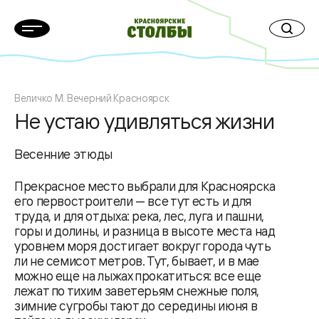
Величко М. Вечерний Красноярск
Не устаю удивляться жизни
Весенние этюды
Прекрасное место выбрали для Красноярска
его первостроители — все тут есть и для
труда, и для отдыха: река, лес, луга и пашни,
горы и долины, и разница в высоте места над
уровнем моря достигает вокруг города чуть
ли не семисот метров. Тут, бывает, и в мае
можно еще на лыжах прокатиться: все еще
лежат по тихим заветерьям снежные поля,
зимние сугробы тают до середины июня в