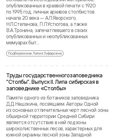
опубликованных в краевой печати с 1920
по 1995 год, личных архивов столбистов
начала 20 века — А.Л.Яворского,
Н.Л.Степанова, П.П.Устюгова, а также
В.А.Тронина, запечатлевшего в своих
опубликованных и неопубликованных
мемуарах быт...
Подберезкина Лилия Зуфаровна
Труды государственногозаповедника
"Столбы". Выпуск II. Липа сибирская в
заповеднике «Столбы»
Памяти одного из ботаников заповедника
Д.Д.Нащокина, посвящаем. Авторы Одной
из основных отличительных черт лесной зоны
обширной территории Средней Сибири
является отсутствие в ней подзоны
широколиственных лесов, характерных для
южной окраины лесной зоны Западной