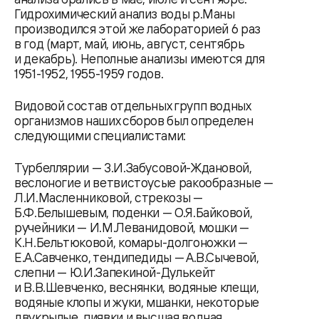
Гидрохимический анализ воды р.Маны
производился этой же лабораторией 6 раз
в год (март, май, июнь, август, сентябрь
и декабрь). Неполные анализы имеются для
1951-1952, 1955-1959 годов.
Видовой состав отдельных групп водных
организмов наших сборов был определен
следующими специалистами:
Турбеллярии — 3.И.Забусовой-Ждановой,
веслоногие и ветвистоусые ракообразные —
Л.И.Масленниковой, стрекозы —
Б.Ф.Белышевым, поденки — О.Я.Байковой,
ручейники — И.М.Леванидовой, мошки —
К.Н.Бельтюковой, комары-долгоножки —
Е.А.Савченко, тендипедиды — А.В.Сычевой,
слепни — Ю.И.Запекиной-Дулькейт
и В.В.Шевченко, веснянки, водяные клещи,
водяные клопы и жуки, мшанки, некоторые
двукрылые, пиявки и высшая водная