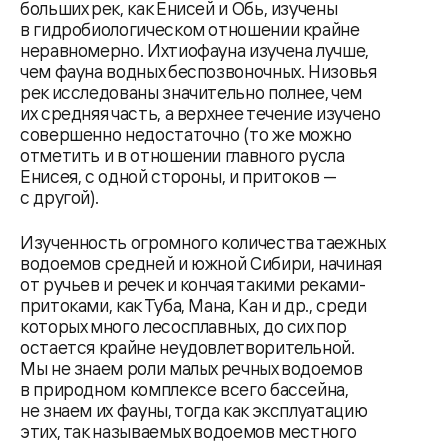
больших рек, как Енисей и Обь, изучены
в гидробиологическом отношении крайне
неравномерно. Ихтиофауна изучена лучше,
чем фауна водных беспозвоночных. Низовья
рек исследованы значительно полнее, чем
их средняя часть, а верхнее течение изучено
совершенно недостаточно (то же можно
отметить и в отношении главного русла
Енисея, с одной стороны, и притоков —
с другой).
Изученность огромного количества таежных
водоемов средней и южной Сибири, начиная
от ручьев и речек и кончая такими реками-
притоками, как Туба, Мана, Кан и др., среди
которых много лесосплавных, до сих пор
остается крайне неудовлетворительной.
Мы не знаем роли малых речных водоемов
в природном комплексе всего бассейна,
не знаем их фауны, тогда как эксплуатацию
этих, так называемых водоемов местного