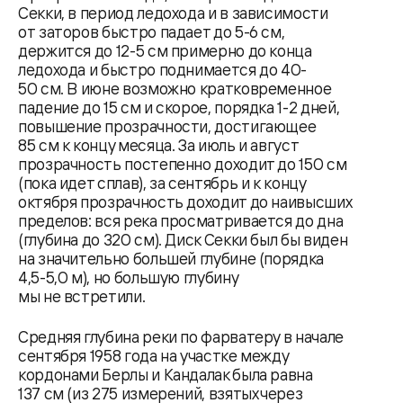
Секки, в период ледохода и в зависимости
от заторов быстро падает до 5-6 см,
держится до 12-5 см примерно до конца
ледохода и быстро поднимается до 40-
50 см. В июне возможно кратковременное
падение до 15 см и скорое, порядка 1-2 дней,
повышение прозрачности, достигающее
85 см к концу месяца. За июль и август
прозрачность постепенно доходит до 150 см
(пока идет сплав), за сентябрь и к концу
октября прозрачность доходит до наивысших
пределов: вся река просматривается до дна
(глубина до 320 см). Диск Секки был бы виден
на значительно большей глубине (порядка
4,5-5,0 м), но большую глубину
мы не встретили.
Средняя глубина реки по фарватеру в начале
сентября 1958 года на участке между
кордонами Берлы и Кандалак была равна
137 см (из 275 измерений, взятых через