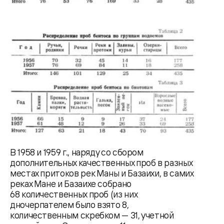
В 1958 и 1959 г., наряду со сбором
дополнительных качественных проб в разных
местах притоков рек Маны и Базаихи, в самих
реках Мане и Базаихе собрано
68 количественных проб (из них
дночерпателем было взято 8,
количественным скребком — 31, учетной