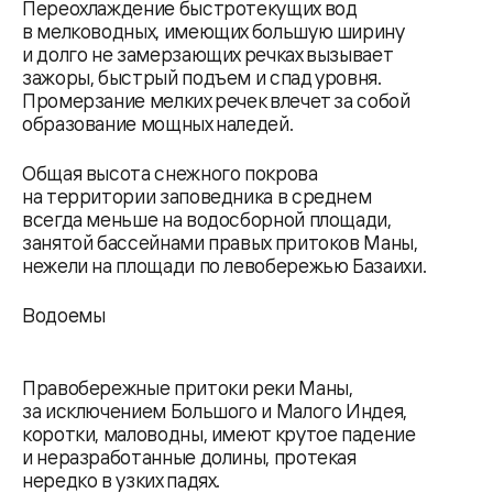
Переохлаждение быстротекущих вод
в мелководных, имеющих большую ширину
и долго не замерзающих речках вызывает
зажоры, быстрый подъем и спад уровня.
Промерзание мелких речек влечет за собой
образование мощных наледей.
Общая высота снежного покрова
на территории заповедника в среднем
всегда меньше на водосборной площади,
занятой бассейнами правых притоков Маны,
нежели на площади по левобережью Базаихи.
Водоемы
Правобережные притоки реки Маны,
за исключением Большого и Малого Индея,
коротки, маловодны, имеют крутое падение
и неразработанные долины, протекая
нередко в узких падях.