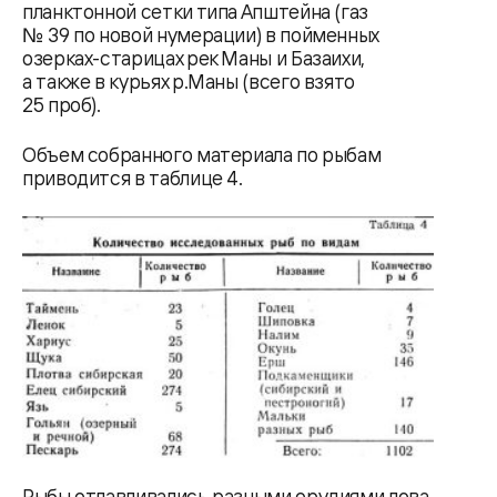
планктонной сетки типа Апштейна (газ
№ 39 по новой нумерации) в пойменных
озерках-старицах рек Маны и Базаихи,
а также в курьях р.Маны (всего взято
25 проб).
Объем собранного материала по рыбам
приводится в таблице 4.
Рыбы отлавливались разными орудиями лова