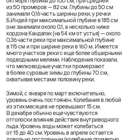
октября глубины до 100 см, при средней
из 50 промеров — 82 см. Глубины до 50 см
занимали 0,16 часть ширины реки, у речки
Б.Индей при максимальной глубине в 185 см
они занимали около 0,1, а несколько ниже
кордона Кандалак (на 54 км от устья) — около
0,36 части реки при максимальной глубине
в 115 см и при ширине реки в 160 м. Имеется
много участков реки с еще более обширными
подводными мелями. Наблюдения показали,
что мелководные участки промерзают
в более суровые зимы до глубины 70 см,
охватывая местами половину реки.
Зимой, с января по март включительно,
уровень очень постоянен. Колебания в любой
из этих месяцев не превышают 15 см.
В декабре обычно еще чувствуются
отголоски влияния действия внутриводного
льда. Уровень воды может колебаться
от 15 до 40 см. Уровень в апреле остается
довольно постоянным (колебание примерно