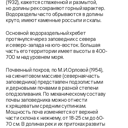
(1932), кажется сглаженной и размытой,
но долины рек сохраняют горный характер.
Водоразделы часто обрываются в долины
круто, имеют каменные россыпи и скалы.
Основной водораздельный хребет
протянулся через заповедник с севера
и северо-запада на юго-восток. Большая
часть его территории имеет высоты в 400-
700 м над уровнем моря.
Почвенный покров, по М.И.Орловой (1954),
на сиенитовом массиве (северная часть
заповедника) представлен подзолистыми
и дерновыми почвами в разной степени
оподзоливания. По механическому составу
почвы заповедника можно отнести
к хрящеватым средним суглинкам.
Мощность почв изменяется от верхней
части склона к нижнему, от 18-25 см до 60-
70 см. В долинах рек и их притоках развиты