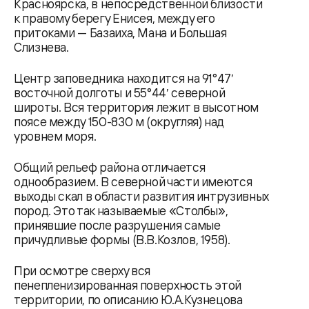
Красноярска, в непосредственной близости
к правому берегу Енисея, между его
притоками — Базаиха, Мана и Большая
Слизнева.
Центр заповедника находится на 91°47′
восточной долготы и 55°44′ северной
широты. Вся территория лежит в высотном
поясе между 150-830 м (округляя) над
уровнем моря.
Общий рельеф района отличается
однообразием. В северной части имеются
выходы скал в области развития интрузивных
пород. Это так называемые «Столбы»,
принявшие после разрушения самые
причудливые формы (В.В.Козлов, 1958).
При осмотре сверху вся
пенепленизированная поверхность этой
территории, по описанию Ю.А.Кузнецова