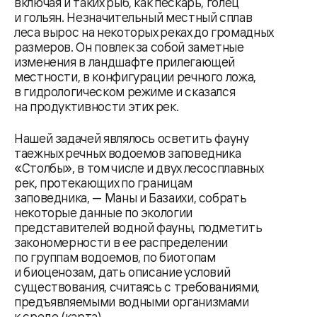
включая и таких рыб, как пескарь, голец
и гольян. Незначительный местный сплав
леса вырос на некоторых реках до громадных
размеров. Он повлек за собой заметные
изменения в ландшафте прилегающей
местности, в конфигурации речного ложа,
в гидрологическом режиме и сказался
на продуктивности этих рек.
Нашей задачей являлось осветить фауну
таежных речных водоемов заповедника
«Столбы», в том числе и двух лесосплавных
рек, протекающих по границам
заповедника, — Маны и Базаихи, собрать
некоторые данные по экологии
представителей водной фауны, подметить
закономерности в ее распределении
по группам водоемов, по биотопам
и биоценозам, дать описание условий
существования, считаясь с требованиями,
предъявляемыми водными организмами
к среде (карта).