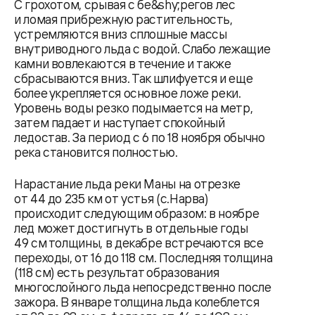
С грохотом, срывая с бе&shy;регов лес
и ломая прибрежную растительность,
устремляются вниз сплошные массы
внутриводного льда с водой. Слабо лежащие
камни вовлекаются в течение и также
сбрасываются вниз. Так шлифуется и еще
более укрепляется основное ложе реки.
Уровень воды резко подымается на метр,
затем падает и наступает спокойный
ледостав. За период с 6 по 18 ноября обычно
река становится полностью.
Нарастание льда реки Маны на отрезке
от 44 до 235 км от устья (с.Нарва)
происходит следующим образом: в ноябре
лед может достигнуть в отдельные годы
49 см толщины, в декабре встречаются все
переходы, от 16 до 118 см. Последняя толщина
(118 см) есть результат образования
многослойного льда непосредственно после
зажора. В январе толщина льда колеблется