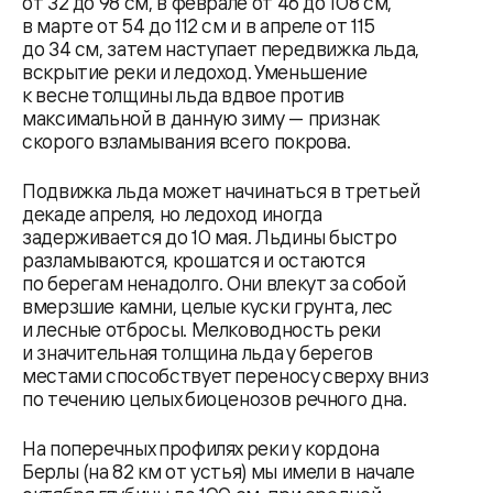
от 32 до 98 см, в феврале от 46 до 108 см,
в марте от 54 до 112 см и в апреле от 115
до 34 см, затем наступает передвижка льда,
вскрытие реки и ледоход. Уменьшение
к весне толщины льда вдвое против
максимальной в данную зиму — признак
скорого взламывания всего покрова.
Подвижка льда может начинаться в третьей
декаде апреля, но ледоход иногда
задерживается до 10 мая. Льдины быстро
разламываются, крошатся и остаются
по берегам ненадолго. Они влекут за собой
вмерзшие камни, целые куски грунта, лес
и лесные отбросы. Мелководность реки
и значительная толщина льда у берегов
местами способствует переносу сверху вниз
по течению целых биоценозов речного дна.
На поперечных профилях реки у кордона
Берлы (на 82 км от устья) мы имели в начале