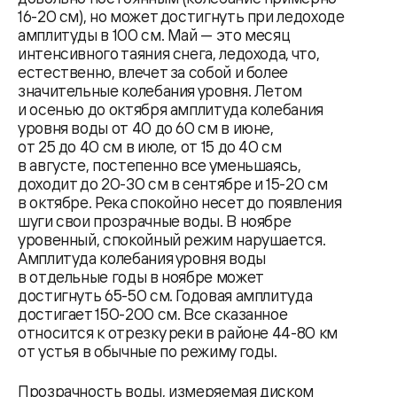
16-20 см), но может достигнуть при ледоходе
амплитуды в 100 см. Май — это месяц
интенсивного таяния снега, ледохода, что,
естественно, влечет за собой и более
значительные колебания уровня. Летом
и осенью до октября амплитуда колебания
уровня воды от 40 до 60 см в июне,
от 25 до 40 см в июле, от 15 до 40 см
в августе, постепенно все уменьшаясь,
доходит до 20-30 см в сентябре и 15-20 см
в октябре. Река спокойно несет до появления
шуги свои прозрачные воды. В ноябре
уровенный, спокойный режим нарушается.
Амплитуда колебания уровня воды
в отдельные годы в ноябре может
достигнуть 65-50 см. Годовая амплитуда
достигает 150-200 см. Все сказанное
относится к отрезку реки в районе 44-80 км
от устья в обычные по режиму годы.
Прозрачность воды, измеряемая диском