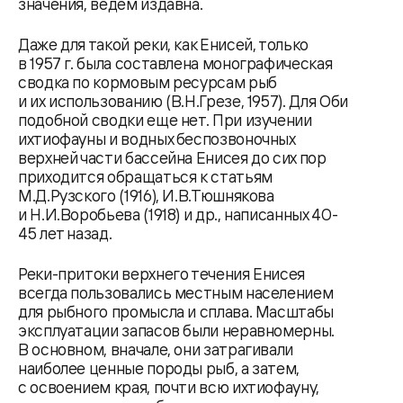
значения, ведем издавна.
Даже для такой реки, как Енисей, только
в 1957 г. была составлена монографическая
сводка по кормовым ресурсам рыб
и их использованию (В.Н.Грезе, 1957). Для Оби
подобной сводки еще нет. При изучении
ихтиофауны и водных беспозвоночных
верхней части бассейна Енисея до сих пор
приходится обращаться к статьям
М.Д.Рузского (1916), И.В.Тюшнякова
и Н.И.Воробьева (1918) и др., написанных 40-
45 лет назад.
Реки-притоки верхнего течения Енисея
всегда пользовались местным населением
для рыбного промысла и сплава. Масштабы
эксплуатации запасов были неравномерны.
В основном, вначале, они затрагивали
наиболее ценные породы рыб, а затем,
с освоением края, почти всю ихтиофауну,