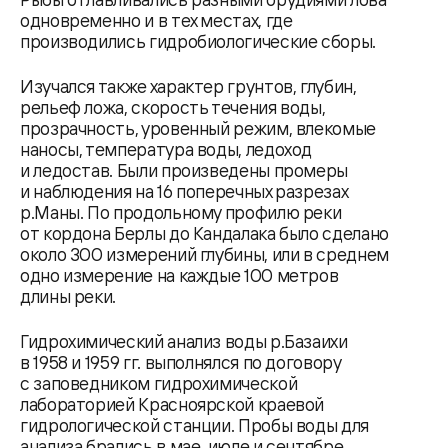
одновременно и в тех местах, где
производились гидробиологические сборы.
Изучался также характер грунтов, глубин,
рельеф ложа, скорость течения воды,
прозрачность, уровенный режим, влекомые
наносы, температура воды, ледоход
и ледостав. Были произведены промеры
и наблюдения на 16 поперечных разрезах
р.Маны. По продольному профилю реки
от кордона Берлы до Кандалака было сделано
около 300 измерений глубины, или в среднем
одно измерение на каждые 100 метров
длины реки.
Гидрохимический анализ воды р.Базаихи
в 1958 и 1959 гг. выполнялся по договору
с заповедником гидрохимической
лабораторией Красноярской краевой
гидрологической станции. Пробы воды для
анализа брались в мае, июле и сентябре.