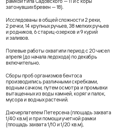
рамкой типа Садовского — 11 и с коры
затонувших бревен — 18).
Исследованы в общей сложности 2 реки,
2 речки, 14 крупных ручьев, 38 мелких ручьев
и родников, 6 стариц-озерков и 9 курий
и заливов.
Полевые работы охватили период с 20 чисел
апреля (до начала ледохода) по декабрь
включительно.
Сборы проб организмов бентоса
производились различными скребками,
водным сачком, путем осмотра и промывки
вытащенных из воды камней, коряг и палок,
мусора и водных растений.
Дночерпателем Петерсена (площадь захвата
1/40 кв.м) и при помощи учетной рамки
(площадь захвата 1/10 и 1/20 кв.м),