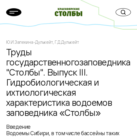
Ю.И.Запекина-Дулькейт, Г.Д.Дулькейт
Труды
государственногозаповедника
"Столбы". Выпуск III.
Гидробиологическая и
ихтиологическая
характеристика водоемов
заповедника «Столбы»
Введение
Водоемы Сибири, в том числе бассейны таких