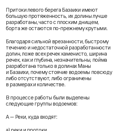
Притоки левого берега Базаихи имеют
большую протяженность, их долины лучше
разработаны, часто с плоским днищем,
борта же остаются по-прежнему крутыми.
Благодаря сильной врезанности, быстрому
течению и недостаточной разработанности
долин, ложе всех речек каменисто, ширина
речек, как и глубина, незначительны, пойма
разработана только в долинах Маны
и Базаихи, почему стоячие водоемы повсюду
либо отсутствуют, либо ограничены
в размерах и количестве.
В процессе работы были выделены
следующие группы водоемов:
А — Реки, куда входят:
а) реки и протоки,