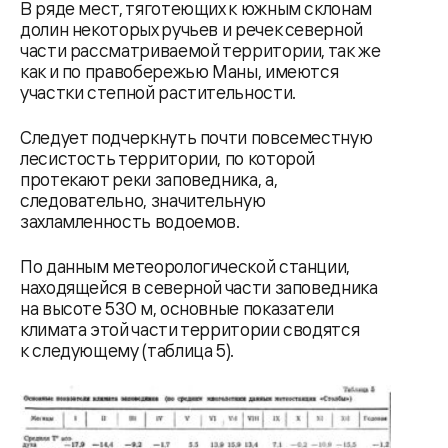
В ряде мест, тяготеющих к южным склонам
долин некоторых ручьев и речек северной
части рассматриваемой территории, так же
как и по правобережью Маны, имеются
участки степной растительности.
Следует подчеркнуть почти повсеместную
лесистость территории, по которой
протекают реки заповедника, а,
следовательно, значительную
захламленность водоемов.
По данным метеорологической станции,
находящейся в северной части заповедника
на высоте 530 м, основные показатели
климата этой части территории сводятся
к следующему (таблица 5).