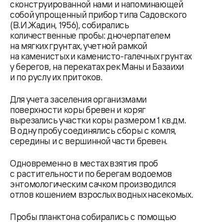
сконструированной нами и напоминающей
собой упрощенный прибор типа Садовского
(В.И.Жадин, 1956), собирались
количественные пробы: дночерпателем
на мягких грунтах, учетной рамкой
на каменистых и каменисто-галечных грунтах
у берегов, на перекатах рек Маны и Базаихи
и по руслу их притоков.
Для учета заселения организмами
поверхности коры бревен и коряг
вырезались участки коры размером 1 кв.дм.
В одну пробу соединялись сборы с комля,
середины и с вершинной части бревен.
Одновременно в местах взятия проб
с растительности по берегам водоемов
энтомологическим сачком производился
отлов кошением взрослых водных насекомых.
Пробы планктона собирались с помощью