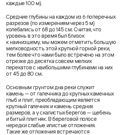
каждые 100 м).
Средние глубины на каждом из 6 поперечных
разрезов (по измерениям через 5 м)
колебались от 68 до 145 см. Считая, что
уровень в это время был близок
к наинизшему, мы можем отметить большую
мелководность этой крупной горной реки,
тем более что нами было встречено на этом
отрезке до десятка совсем мелких
перекатов с наибольшими глубинами на них
от 45 до 80 см.
Основным грунтом дна реки служит
камень — от галечника до крупных каменных
глыб и плит, преобладающим является
крупный галечник и камень средних
размеров, а у скалистых берегов — щебень
и битый плитняк. В береговой полосе
нередки слабые илистые отложения.
Такие же отложения встречаются