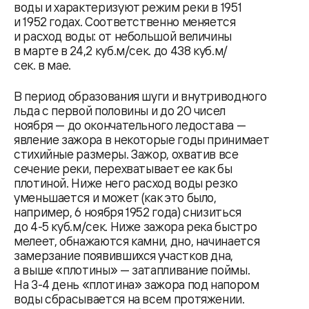
воды и характеризуют режим реки в 1951
и 1952 годах. Соответственно меняется
и расход воды: от небольшой величины
в марте в 24,2 куб.м/сек. до 438 куб.м/
сек. в мае.
В период образования шуги и внутриводного
льда с первой половины и до 20 чисел
ноября — до окончательного ледостава —
явление зажора в некоторые годы принимает
стихийные размеры. Зажор, охватив все
сечение реки, перехватывает ее как бы
плотиной. Ниже него расход воды резко
уменьшается и может (как это было,
например, 6 ноября 1952 года) снизиться
до 4-5 куб.м/сек. Ниже зажора река быстро
мелеет, обнажаются камни, дно, начинается
замерзание появившихся участков дна,
а выше «плотины» — затапливание поймы.
На 3-4 день «плотина» зажора под напором
воды сбрасывается на всем протяжении.