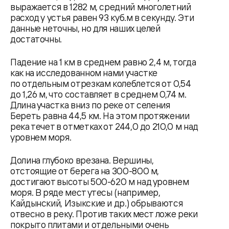
выражается в 1282 м, средний многолетний
расход у устья равен 93 куб.м в секунду. Эти
данные неточны, но для наших целей
достаточны.
Падение на 1 км в среднем равно 2,4 м, тогда
как на исследованном нами участке
по отдельным отрезкам колеблется от 0,54
до 1,26 м, что составляет в среднем 0,74 м.
Длина участка вниз по реке от селения
Береть равна 44,5 км. На этом протяжении
река течет в отметках от 244,0 до 210,0 м над
уровнем моря.
Долина глубоко врезана. Вершины,
отстоящие от берега на 300-800 м,
достигают высоты 500-620 м над уровнем
моря. В ряде мест утесы (например,
Кайдынский, Изыкские и др.) обрываются
отвесно в реку. Против таких мест ложе реки
покрыто плитами и отдельными очень