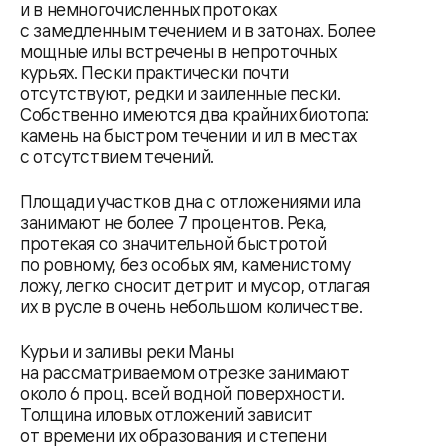
и в немногочисленных протоках
с замедленным течением и в затонах. Более
мощные илы встречены в непроточных
курьях. Пески практически почти
отсутствуют, редки и заиленные пески.
Собственно имеются два крайних биотопа:
камень на быстром течении и ил в местах
с отсутствием течений.
Площади участков дна с отложениями ила
занимают не более 7 процентов. Река,
протекая со значительной быстротой
по ровному, без особых ям, каменистому
ложу, легко сносит детрит и мусор, отлагая
их в русле в очень небольшом количестве.
Курьи и заливы реки Маны
на рассматриваемом отрезке занимают
около 6 проц. всей водной поверхности.
Толщина иловых отложений зависит
от времени их образования и степени