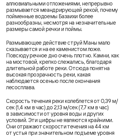
аллювиальными отложениями, непрерывно
размывается меандрирующей рекой, почему
пойменные водоемы Базаихи более
разнообразны, несмотря на незначительные
размеры самой речки и поймы.
Размывающее действие струй Маны мало
сказывается и на ее каменистом ложе.
Повсюду речное дно очень плотно. Камни, как
на мостовой, крепко слежались, благодаря
длительной работе реки. Отсюда понятна
высокая прозрачность реки, какая
наблюдается осенью после окончания
лесосплава.
Скорость течения реки колеблется от 0,39 м/
сек (1,4 км в час) до 2,13 м/сек (7,7 км в час)
в зависимости от уровня воды и других
условий. Эти цифры не являются крайними.
Они отражают скорости течения на 44 км
от устья при значительном подъеме уровня