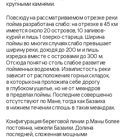
крупными камнями.
Повсюду на рассматриваемом отрезке реки
пойма разработана слабо: на отрезке в 45 км
имеется около 20 островов, 10 заливов-
курий и лишь 1 озерко-старица. Ширина
поймы во многих случаях слабо превышает
ширину реки, доходя до 200 м и лишь
изредка вместе с островами до 300 м.
Отсюда понятно столь слабое развитие
пойменных водоемов. Извилистость реки
зависит от расположения горных складок,
в которых она проложила себе дорогу
в глубоком ущелье, но не от меандров
в пределах поймы. Последние совершенно
отсутствуют по Мане, тогда как Базаиха
в нижнем течении сплошь в таких меандрах.
Конфигурация береговой линии р.Маны более
постоянна, нежели Базаихи. Долина
последней, сложенная мощными