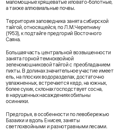
маломощные хрящеватые иловато-болотные,
а также аллювиальные почвы.
Территория заповедника занята сибирской
тайгой, относящейся, по Л.М.Черепнину
(1953), к подтайге предгорий Восточного
Саяна.
Большая часть центральной возвышенности
занята горной темнохвойной
зеленомошниковой тайгой с преобладанием
пихты. В долинах значительное участие имеет
ель, на плоских водоразделах, достаточно
увлажненных, встречается кедр, на южных,
более сухих, склонах господствует сосна,
в нарушенных насаждениях обильны
осинники.
Предгорья, в особенности по левобережью
Базаихи и вдоль Енисея, заняты
светлохвойными и разнотравными лесами.