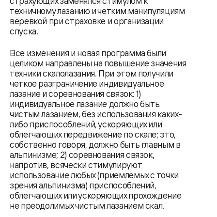
страхующих заменялся стимулом к
техничному лазанию и четким манипуляциям
веревкой при страховке и организации
спуска.
Все изменения и новая программа были
целиком направлены на повышение значения
техники скалолазания. При этом получили
четкое разграничение индивидуальное
лазание и соревнования связок: 1)
индивидуальное лазание должно быть
чистым лазанием, без использования каких-
либо приспособлений, ускоряющих или
облегчающих передвижение по скале; это,
собственно говоря, должно быть главным в
альпинизме; 2) соревнования связок,
напротив, всячески стимулируют
использование любых (приемлемых с точки
зрения альпинизма) приспособлений,
облегчающих или ускоряющих прохождение
не преодолимых чистым ла­занием скал.