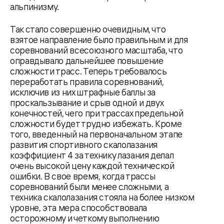
альпинизму.
Так стало совершенно очевидным, что
взятое направление было правильным и для
соревнований всесоюзного масштаба, что
оправдывало дальнейшее повышение
сложности трасс. Теперь требовалось
переработать правила соревнований,
исключив из них штрафные баллы за
проскальзывание и срыв одной и двух
конечностей, чего при трассах предельной
сложности будет трудно избежать. Кроме
того, введенный на первоначальном этапе
развития спортивного скалолазания
коэффициент 4 за технику лазания делал
очень высокой цену каждой технической
ошибки. В свое время, когда трассы
соревнований были менее сложными, а
техника скалолазания стояла на более низком
уровне, эта мера способствовала
осторожному и четкому выполнению