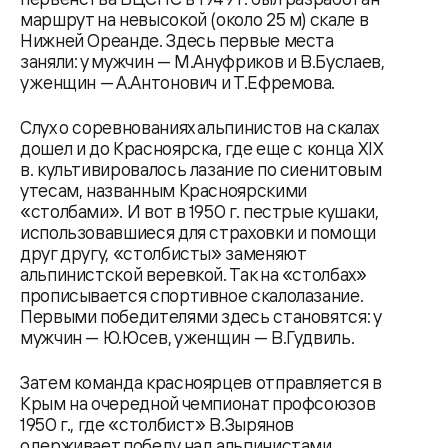
маршрут на невысокой (около 25 м) скале в
Нижней Ореанде. Здесь первые места
заняли: у мужчин — М.Ануфриков и В.Буслаев,
у женщин — А.Антонович и Т.Ефремова.
Слух о соревнованиях альпинистов на скалах
дошел и до Красноярска, где еще с конца XIX
в. культивировалось лазание по сиенитовым
утесам, названным Красноярскими
«столбами». И вот в 1950 г. пестрые кушаки,
использовавшиеся для страховки и помощи
друг другу, «столбисты» заменяют
альпинистской веревкой. Так на «столбах»
прописывается спортивное скалолазание.
Первыми победителями здесь становятся: у
мужчин — Ю.Юсев, у женщин — В.Гудвиль.
Затем команда красноярцев отправляется в
Крым на очередной чемпионат профсоюзов
1950 г., где «столбист» В.Зырянов
одерживает победу над альпинистами.