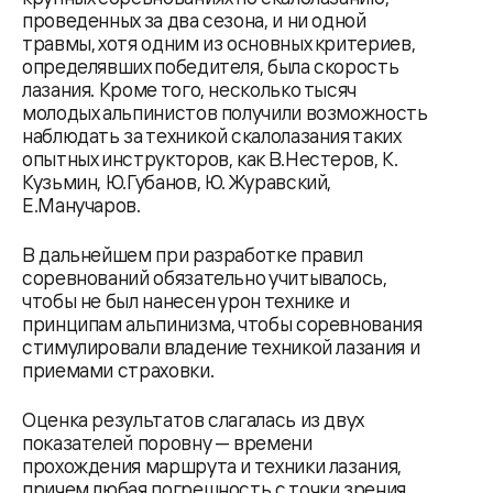
проведенных за два сезона, и ни одной
травмы, хотя одним из основных критериев,
определявших победителя, была скорость
лазания. Кроме того, несколько тысяч
молодых альпинистов получили возможность
наблюдать за техникой скалолазания таких
опытных инструкторов, как В.Нестеров, К.
Кузьмин, Ю.Губанов, Ю. Журавский,
Е.Манучаров.
В дальнейшем при разработке правил
соревнований обязательно учитывалось,
чтобы не был нанесен урон технике и
принципам альпинизма, чтобы соревнования
стимулировали владение техникой лазания и
приемами страховки.
Оценка результатов слагалась из двух
показателей поровну — времени
прохождения маршрута и техники лазания,
причем любая погрешность с точки зрения