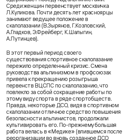
Среди женщин первенствует москвичка
Л.Куликова. Почти десять лет красноярцы
занимают ведущее положение в
скалолазании (В.Зырянов, Г.Козловский,
А.Гладков, Э.Фрейберг, К.Шалыгин,
А.Путинцев).
В этот первый период своего
существования спортивное скалолазание
пережило определенный кризис. Смена
руководства альпинизмом в профсоюзах
привела к прекращению розыгрыша
первенств ВЦСПС по скалолазанию, что
повлекло за собой сокращение работы по
этому виду спорта в ряде спортобществ.
Правда, некоторые ДСО, видя в спортивном
скалолазании отличное средство повышения
безопасности альпинистов, продолжали
культивировать его. По-прежнему большая
работа велась в «Медике» (влившемся после
реорганизации во вновь созданное ДСО