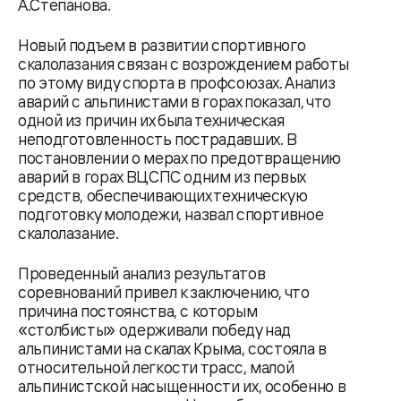
А.Степанова.
Новый подъем в развитии спортивного
скалолазания связан с возрождением работы
по этому виду спорта в профсоюзах. Анализ
аварий с альпинистами в горах пока­зал, что
одной из причин их была техническая
неподготовленность пострадавших. В
постановлении о мерах по предотвращению
аварий в горах ВЦСПС одним из первых
средств, обеспечивающих техническую
подготовку молодежи, назвал спортивное
скалолазание.
Проведенный анализ результатов
соревнований привел к заключению, что
причина постоянства, с которым
«столбисты» одерживали победу над
альпинистами на скалах Крыма, состояла в
относительной легкости трасс, малой
альпинистской насыщенности их, особенно в