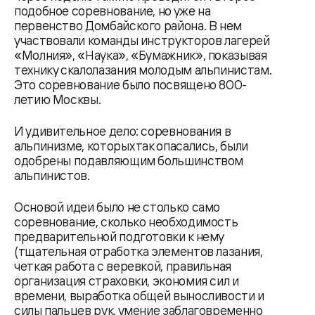
подобное соревнование, но уже на
первенство Домбайского района. В нем
участвовали команды инструкторов лагерей
«Молния», «Наука», «Бумажник», показывая
технику скалолазания молодым альпинистам.
Это соревнование было посвящено 800-
летию Москвы.
И удивительное дело: соревнования в
альпинизме, которых так опасались, были
одобрены подавляющим большинством
альпинистов.
Основой идеи было не столько само
соревнование, сколько необходимость
предварительной подготовки к нему
(тщательная отработка элементов лазания,
четкая работа с веревкой, правильная
организация страховки, экономия сил и
времени, выработка общей выносливости и
силы пальцев рук, умение заблаговременно