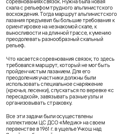
соревнованиях связок. Нужна была новая
скала с рельефом трудного альпинистского
восхождения. Тогда маршрут альпинистского
лазания предъявил бы большие требования к
ориентировке на незнакомой скале, к
выносливости на длинной трассе, к умению
преодолевать разнообразный скальный
рельеф.
Что касается соревнования связок, то здесь
требовался маршрут, который не мог быть
пройден чистым лазанием. Для его
преодоления участники должны были
использовать специальное снаряжение
(крючья, лесенки), спускаться по веревке «с
пересадкой», завязывать разные узлы и
организовывать страховку.
Все эти задачи были осуществлены
коллективом ЦС ДСО «Медик» на своем
первенстве в 1961 г. в ущелье Учкош над