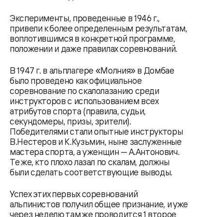
Эксперименты, проведенные в 1946 г.,
привели к более определенным результатам,
воплотившимся в конкретной программе,
положении и даже правилах соревнований.
В 1947 г. в альплагере «Молния» в Домбае
было проведено как официальное
соревнование по скалолазанию среди
инструкторов с использованием всех
атрибутов спорта (правила, судьи,
секундомеры, призы, зрители).
Победителями стали опытные инструкторы
В.Нестеров и К.Кузьмин, ныне заслуженные
мастера спорта, а у женщин — А.Антонович.
Те же, кто плохо лазал по скалам, должны
были сделать соответствующие выводы.
Успех этих первых соревнований
альпинистов получил общее признание, и уже
через неделю там же проводится 1 второе