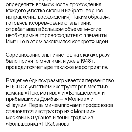
определить возможность прохождения
каждого участка скалы и избрать верное
направление восхождения). Таким образом,
готовясь к соревнованию, альпинист
отрабатывал в большом объеме многие
необходимые горовосходителю элементы.
Именно в этом заключался «секрет» идеи.
Соревнование альпинистов на скалах сразу
было принято многими, и уже в 1948 г.
проводится четыре таких же мероприятия.
В ущелье Адылсу разыгрывается первенство
ВЦСПС с участием инструкторов местных
команд «Локомотива» и «Большевика» и
прибывших из Домбая — «Молнии» и
«Науки». Первыми чемпионами профсоюзов
становятся инструктор из «Молнии»
москвич Ю.Губанов и ленинградка из
«Большевика» П.Кабанова.