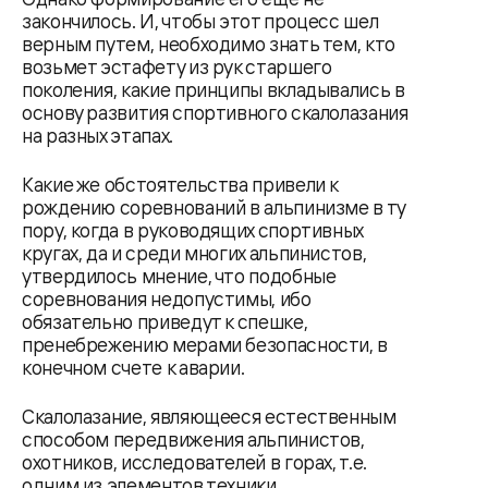
закончилось. И, чтобы этот процесс шел
верным путем, необходимо знать тем, кто
возьмет эстафету из рук старшего
поколения, какие принципы вкладывались в
основу развития спортивного скалолазания
на разных этапах.
Какие же обстоятельства привели к
рождению соревнований в альпинизме в ту
пору, когда в руководящих спортивных
кругах, да и среди многих альпинистов,
утвердилось мнение, что подобные
соревнования недопустимы, ибо
обязательно приведут к спешке,
пренебрежению мерами безопасности, в
конечном счете к аварии.
Скалолазание, являющееся естественным
способом передвижения альпинистов,
охотников, исследователей в горах, т.е.
одним из элементов техники