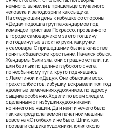
немного, выявили в пришельце случайного
человека и заподозрили как сыщика.
На следующий день к избушке со стороны
«Деда» подошла группа жандармов под
командой пристава Покрассо, прозванного
в городе самоварчиком за его толщину
и отодвинутые в локтях руки, как ручки
у самовара. С пришедшими были в качестве
понятых базайские крестьяне. Начался обыск.
Жандармы были злы, они страшно устали, т.к.
шли без лыж по целине глубокого снега,
по необычному пути, круто поднявшись
с Лалетиной к «Деду». Они обыскали всех
трех столбистов, избушку, вскрывали пол под
ядовитые замечания художников, по адресу
сыщика особенно. Ходили по всем следам,
сделанным от избушки художниками,
но ничего не нашли. Да и найти нечего было,
так как предполагаемой печатной машины
вовсе на «Столбах» и не было. Шпик, как
прозвали сыщика художники, юлил около