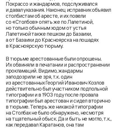
Покрассо и жандармов, подслуживался
и давал указания. Наконец исправник объявил
столбистам об аресте, и их повели
со «Столбов» опять же по Лалетиной,
но только обычным ходом от устья
Лалетиной также пешком до Базаихи,
а от Базаихи до Красноярска на лошадях
в Красноярскую тюрьму.
В тюрьме арестованные были опрошены.
Их обвиняли в печатании и распространении
прокламаций. Видимо, жандармы
заподозрили не зря, т.к. один
из арестованных Георгий Иванович Козлов
действительно был участником подпольной
типографии и в 1903 году после провала
типографии был арестован и сидел вторично
в тюрьме. Теперь же никакой типографии
на Столбах не было обнаружено, несмотря
на тщательный обыск. Да и быть не могло, т.к.,
как передавал Каратанов, она там