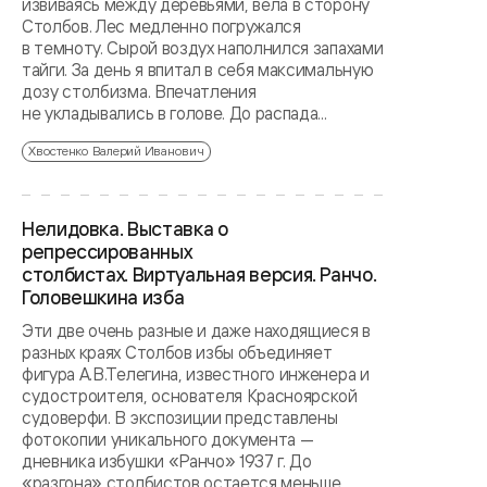
извиваясь между деревьями, вела в сторону
Столбов. Лес медленно погружался
в темноту. Сырой воздух наполнился запахами
тайги. За день я впитал в себя максимальную
дозу столбизма. Впечатления
не укладывались в голове. До распада...
Хвостенко Валерий Иванович
Нелидовка. Выставка о
репрессированных
столбистах. Виртуальная версия. Ранчо.
Головешкина изба
Эти две очень разные и даже находящиеся в
разных краях Столбов избы объединяет
фигура А.В.Телегина, известного инженера и
судостроителя, основателя Красноярской
судоверфи. В экспозиции представлены
фотокопии уникального документа —
дневника избушки «Ранчо» 1937 г. До
«разгона» столбистов остается меньше