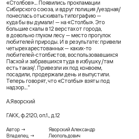
«Столбов»... Появились прокламации
Сибирского союза, и вдруг полиция /уездная/
понеслась отыскивать типографию —
куда бы вы думали! — на «Столбы». Это
большие скалы в 12 верстах от города,
в довольно глухом лесу — место прогулок
любителей природы. И в результате: привели
четырех арестованных — каких-то
любителей-столбистов, воспользовавшихся
Пасхой и забравшихся туда в избушку /там
есть такая/. Привезли их под конвоем,
посадили, продержали день и выпустили.
Теперь говорят, что «Столбы» взяты под
надзор..."
А.Яворский
ГАКК, ф.2120, оп.1., д.12
Автор →
Яворский Александр
Владелец →
Леопольдович