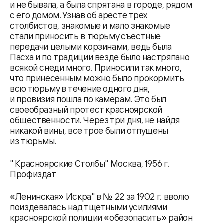
и не бывала, а была спрятана в городе, рядом
с его домом. Узнав об аресте трех
столбистов, знакомые и мало знакомые
стали приносить в тюрьму съестные
передачи целыми корзинами, ведь была
Пасха и по традиции везде было настряпано
всякой снеди много. Приносили так много,
что принесенным можно было прокормить
всю тюрьму в течение одного дня,
и провизия пошла по камерам. Это был
своеобразный протест красноярской
общественности. Через три дня, не найдя
никакой вины, все трое были отпущены
из тюрьмы.
" Красноярские Столбы" Москва, 1956 г.
Профиздат
«Ленинская» Искра" в № 22 за 1902 г. вволю
поиздевалась над тщетными усилиями
красноярской полиции «обезопасить» район