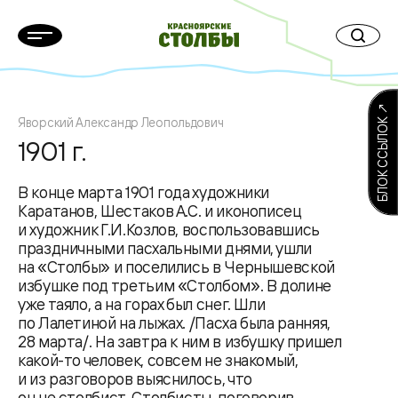
БЛОК ССЫЛОК ↗
Яворский Александр Леопольдович
1901 г.
В конце марта 1901 года художники
Каратанов, Шестаков А.С. и иконописец
и художник Г.И.Козлов, воспользовавшись
праздничными пасхальными днями, ушли
на «Столбы» и поселились в Чернышевской
избушке под третьим «Столбом». В долине
уже таяло, а на горах был снег. Шли
по Лалетиной на лыжах. /Пасха была ранняя,
28 марта/. На завтра к ним в избушку пришел
какой-то человек, совсем не знакомый,
и из разговоров выяснилось, что
он не столбист. Столбисты, поговорив