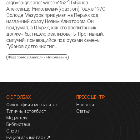
align="alignnone" width="152"] Губанов
Александр Николаевич[/caption] Году в 1970
Володя Мазуров придумал на Перьях ход,
названный сразу Новым Авиатором. Он
придумал, а Шурик, как его воспитанник,
должен был идею реализовать. Противный,
сыпучий, ломающийся под руками камень;
Губанов долго чистил...
Ферапонтов Анатолий Николаевич
О СТОЛБАХ
ПРЕСС ЦЕНТР
Философия и менталитет
Новости
Типичный столбист
Статьи
Медиатека
Библиотека
Спорт
Национальный парк ↗