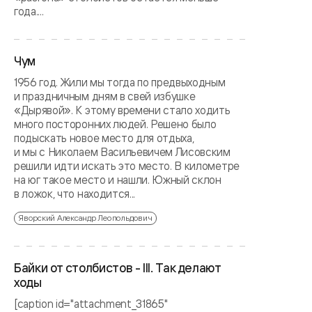
года....
Чум
1956 год. Жили мы тогда по предвыходным
и праздничным дням в свей избушке
«Дырявой». К этому времени стало ходить
много посторонних людей. Решено было
подыскать новое место для отдыха,
и мы с Николаем Васильевичем Лисовским
решили идти искать это место. В километре
на юг такое место и нашли. Южный склон
в ложок, что находится...
Яворский Александр Леопольдович
Байки от столбистов - III. Так делают
ходы
[caption id="attachment_31865"