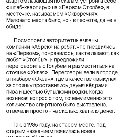
азартом лазающая по скалам, устроила себе
«штаб-квартиру» на «Первом Столбе», в
местечке, называемом «Скворечня».
Маловато места было, но - в тесноте, да не в
обиде!
Посмотрели авторитетные члены
компании «Абрек» на ребят, что гнездились
на «Первом», понравилось, как те лазают, как
любят «Столбы», и предложили
переговорить с Голубем и разместиться на
стоянке «Хилая». Переговоры вели в городе,
в пивбаре «Океан», где в качестве «выкупа»
за стоянку проставились двумя вёдрами
пива и шестью бутылками водки. Когда
возникал вопрос о том, почему именно это
количество спиртного было выставлено,
отвечали просто - на сколько хватило денег.
Так, в 1986 году, на старом месте, под
старым названием появилась новая