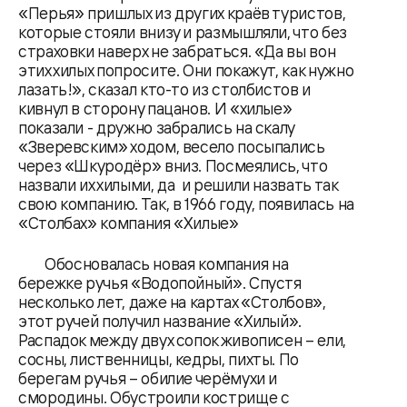
«Перья» пришлых из других краёв туристов,
которые стояли внизу и размышляли, что без
страховки наверх не забраться. «Да вы вон
этих хилых попросите. Они покажут, как нужно
лазать!», сказал кто-то из столбистов и
кивнул в сторону пацанов. И «хилые»
показали - дружно забрались на скалу
«Зверевским» ходом, весело посыпались
через «Шкуродёр» вниз. Посмеялись, что
назвали их хилыми, да и решили назвать так
свою компанию. Так, в 1966 году, появилась на
«Столбах» компания «Хилые»
Обосновалась новая компания на
бережке ручья «Водопойный». Спустя
несколько лет, даже на картах «Столбов»,
этот ручей получил название «Хилый».
Распадок между двух сопок живописен – ели,
сосны, лиственницы, кедры, пихты. По
берегам ручья – обилие черёмухи и
смородины. Обустроили кострище с