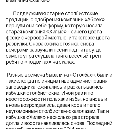
компания «Хилые».
Поддерживая старые столбистские
традиции, с одобрения компании «Абрек»,
вернули они себе форму, которую носила
старая компания «Хилые» - синего цвета
фески с червовой мастью, и такого же цвета
развилки. Снова ожила стоянка, снова
вечерами зазвучали песни под гитару, до
самого утра слушала тайга весёлый трёп
ребят о «подвигах» на скалах.
Разные времена бывали на «Столбах», были и
такие, когда по инициативе администрация
заповедника, сжигались и раскатывались
избушки столбистские. Иной раз и по
неосторожности полыхали избы, но вновь и
вновь возрождались, давая кров и тепло
неугомонным столбистам-скалолазам. Так и
избушка «Хилая» несколько раз сгорала
дотла и восстанавливалась снова. Последний