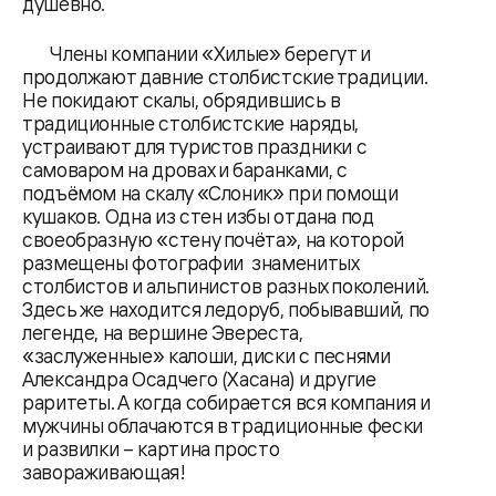
душевно.
Члены компании «Хилые» берегут и
продолжают давние столбистские традиции.
Не покидают скалы, обрядившись в
традиционные столбистские наряды,
устраивают для туристов праздники с
самоваром на дровах и баранками, с
подъёмом на скалу «Слоник» при помощи
кушаков. Одна из стен избы отдана под
своеобразную «стену почёта», на которой
размещены фотографии знаменитых
столбистов и альпинистов разных поколений.
Здесь же находится ледоруб, побывавший, по
легенде, на вершине Эвереста,
«заслуженные» калоши, диски с песнями
Александра Осадчего (Хасана) и другие
раритеты. А когда собирается вся компания и
мужчины облачаются в традиционные фески
и развилки – картина просто
завораживающая!