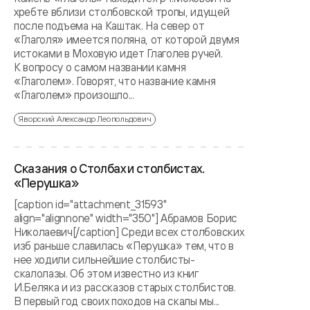
хребте вблизи столбовской тропы, идущей
после подъема на Каштак. На север от
«Глаголя» имеется поляна, от которой двумя
истоками в Моховую идет Глаголев ручей.
К вопросу о самом названии камня
«Глаголем». Говорят, что название камня
«Глаголем» произошло...
Яворский Александр Леопольдович
Сказания о Столбах и столбистах.
«Перушка»
[caption id="attachment_31593"
align="alignnone" width="350"] Абрамов Борис
Николаевич[/caption] Среди всех столбовских
изб раньше славилась «Перушка» тем, что в
нее ходили сильнейшие столбисты-
скалолазы. Об этом известно из книг
И.Беляка и из рассказов старых столбистов.
В первый год своих походов на скалы мы...