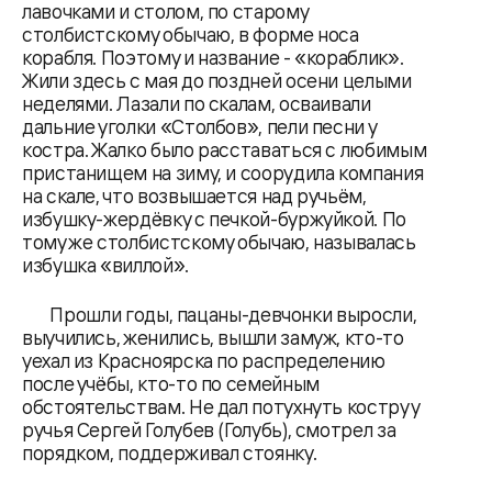
лавочками и столом, по старому
столбистскому обычаю, в форме носа
корабля. Поэтому и название - «кораблик».
Жили здесь с мая до поздней осени целыми
неделями. Лазали по скалам, осваивали
дальние уголки «Столбов», пели песни у
костра. Жалко было расставаться с любимым
пристанищем на зиму, и соорудила компания
на скале, что возвышается над ручьём,
избушку-жердёвку с печкой-буржуйкой. По
тому же столбистскому обычаю, называлась
избушка «виллой».
Прошли годы, пацаны-девчонки выросли,
выучились, женились, вышли замуж, кто-то
уехал из Красноярска по распределению
после учёбы, кто-то по семейным
обстоятельствам. Не дал потухнуть костру у
ручья Сергей Голубев (Голубь), смотрел за
порядком, поддерживал стоянку.