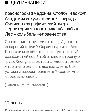
ДРУГИЕ ЗАПИСИ
Красноярская мадонна. Столбы и вокруг.
Академия искусств живой Природы.
Физико-географический очерк
территории заповедника «Столбы».
Лес - колыбель Человечества
Солнце нижет лучами в отвес, И дрожат
испарений струи У Окраины ярких небес:
Распахни мне объятья твои, Густолистый,
развесистый лес! Чтоб в лицо и в горячую
грудь Хлынул вздох твой студеной волной,
Чтоб и мне было сладко вздохнуть: Дай
устами и взором прильнуть У корней мне
к воде ключевой!...
Петренко Леонид Тимофеевич
"Глаголь"
Камень «Глаголь» находится рч.Моховой на