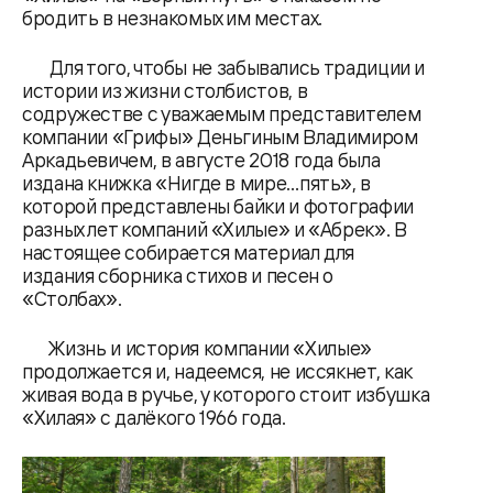
бродить в незнакомых им местах.
Для того, чтобы не забывались традиции и
истории из жизни столбистов, в
содружестве с уважаемым представителем
компании «Грифы» Деньгиным Владимиром
Аркадьевичем, в августе 2018 года была
издана книжка «Нигде в мире…пять», в
которой представлены байки и фотографии
разных лет компаний «Хилые» и «Абрек». В
настоящее собирается материал для
издания сборника стихов и песен о
«Столбах».
Жизнь и история компании «Хилые»
продолжается и, надеемся, не иссякнет, как
живая вода в ручье, у которого стоит избушка
«Хилая» с далёкого 1966 года.