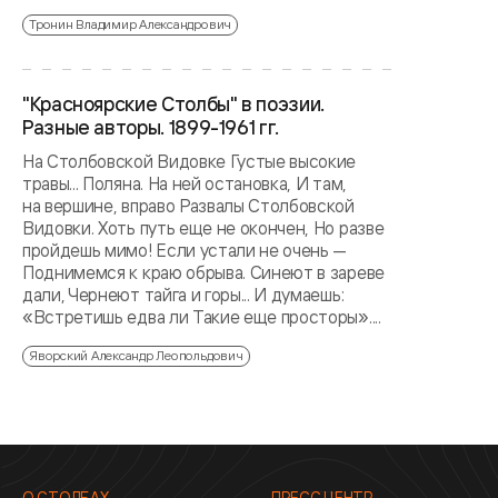
Тронин Владимир Александрович
"Красноярские Столбы" в поэзии.
Разные авторы. 1899-1961 гг.
На Столбовской Видовке Густые высокие
травы... Поляна. На ней остановка, И там,
на вершине, вправо Развалы Столбовской
Видовки. Хоть путь еще не окончен, Но разве
пройдешь мимо! Если устали не очень —
Поднимемся к краю обрыва. Синеют в зареве
дали, Чернеют тайга и горы... И думаешь:
«Встретишь едва ли Такие еще просторы»....
Яворский Александр Леопольдович
О СТОЛБАХ
ПРЕСС ЦЕНТР