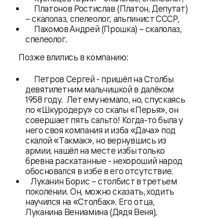
Платонов Ростислав (Платон, Депутат)
– скалолаз, спелеолог, альпинист СССР,
Пахомов Андрей (Прошка) – скалолаз,
спелеолог.
Позже влились в компанию:
Петров Сергей - пришёл на Столбы
девятилетним мальчишкой в далёком
1958 году. Лет ему немало, но, спускаясь
по «Шкуродеру» со скалы «Перья», он
совершает пять сальто! Когда-то была у
него своя компания и изба «Дача» под
скалой «Такмак», но вернувшись из
армии, нашёл на месте избы только
бревна раскатанные - нехороший народ
обосновался в избе в его отсутствие.
Луканин Борис – столбист в третьем
поколении. Он, можно сказать, ходить
научился на «Столбах». Его отца,
Луканина Вениамина (Дядя Веня),