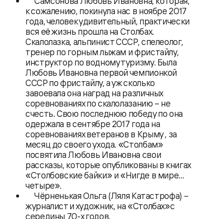
Самсонова Любовь Ивановна, которая,
к сожалению, покинула нас в ноябре 2017
года, человек удивительный, практически
вся её жизнь прошла на Столбах.
Скалолазка, альпинист СССР, спелеолог,
тренер по горным лыжам и фристайлу,
инструктор по водному туризму. Была
Любовь Ивановна первой чемпионкой
СССР по фристайлу, а уж сколько
завоевала она наград на различных
соревнованиях по скалолазанию – не
счесть. Свою последнюю победу по она
одержала в сентябре 2017 года на
соревнованиях ветеранов в Крыму , за
месяц до своего ухода. «Столбам»
посвятила Любовь Ивановна свои
рассказы, которые опубликованы в книгах
«Столбовские байки» и «Нигде в мире…
четыре».
Чёрненькая Ольга (Ляля Катастрофа) –
журналист и художник, на «Столбах»с
середины 70-х годов.