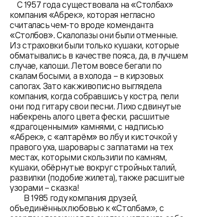
С 1957 года существовала на «Столбах»
компания «Абрек», которая негласно
считалась чем-то вроде коменданта
«Столбов». Скалолазы они были отменные.
Из страховки были только кушаки, которые
обматывались в качестве пояса, да, в лучшем
случае, калоши. Летом вовсе бегали по
скалам босыми, а в холода – в кирзовых
сапогах. Зато как живописно выглядела
компания, когда собравшись у костра, пели
они под гитару свои песни. Лихо сдвинутые
набекрень алого цвета фески, расшитые
«драгоценными» камнями, с надписью
«Абрек», с «алтарём» во лбу и кисточкой у
правого уха, шаровары с заплатами на тех
местах, которыми скользили по камням,
кушаки, обёрнутые вокруг стройных талий,
развилки (подобие жилета), также расшитые
узорами – сказка!
В 1985 году компания друзей,
объединённых любовью к «Столбам», с