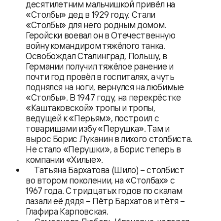
десятилетним мальчишкой привёл на
«Столбы» дед в 1929 году. Стали
«Столбы» для него родным домом.
Геройски воевал он в Отечественную
войну командиром тяжёлого танка.
Освобождал Сталинград, Польшу, в
Германии получил тяжёлое ранение и
почти год провёл в госпиталях, а чуть
поднялся на ноги, вернулся на любимые
«Столбы». В 1947 году, на перекрёстке
«Каштаковской» тропы и тропы,
ведущей к «Перьям», построил с
товарищами избу «Перушка». Там и
вырос Борис Луканин в лихого столбиста.
Не стало «Перушки», а Борис теперь в
компании «Хилые».
Татьяна Бархатова (Шило) – столбист
во втором поколении, на «Столбах» с
1967 года. С тридцатых годов по скалам
лазали её дядя – Пётр Бархатов и тётя –
Глафира Карповская.