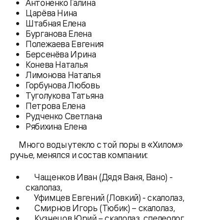
Антоненко Галина
Царёва Нина
Штабная Елена
Бурганова Елена
Полежаева Евгения
Берсенёва Ирина
Конева Наталья
Лимонова Наталья
Горбунова Любовь
Туголукова Татьяна
Петрова Елена
Рудченко Светлана
Рябихина Елена
Много воды утекло с той поры в «Хилом»
ручье, менялся и состав компании:
Чащенков Иван (Дядя Ваня, Вано) -
скалолаз,
Уфимцев Евгений (Ловкий) - скалолаз,
Смирнов Игорь (Тюбик) – скалолаз,
Кузнецов Юрий – скалолаз, спелеолог,