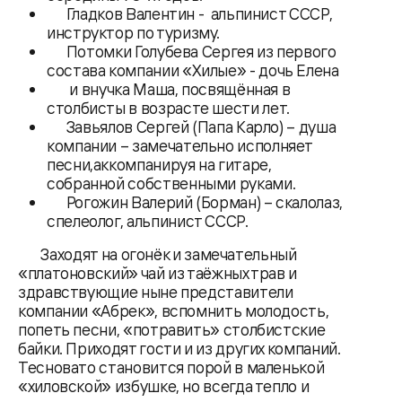
Гладков Валентин - альпинист СССР,
инструктор по туризму.
Потомки Голубева Сергея из первого
состава компании «Хилые» - дочь Елена
и внучка Маша, посвящённая в
столбисты в возрасте шести лет.
Завьялов Сергей (Папа Карло) – душа
компании – замечательно исполняет
песни,аккомпанируя на гитаре,
собранной собственными руками.
Рогожин Валерий (Борман) – скалолаз,
спелеолог, альпинист СССР.
Заходят на огонёк и замечательный
«платоновский» чай из таёжных трав и
здравствующие ныне представители
компании «Абрек», вспомнить молодость,
попеть песни, «потравить» столбистские
байки. Приходят гости и из других компаний.
Тесновато становится порой в маленькой
«хиловской» избушке, но всегда тепло и