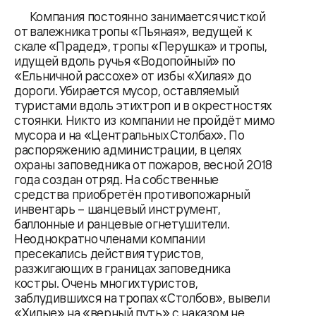
Компания постоянно занимается чисткой
от валежника тропы «Пьяная», ведущей к
скале «Прадед», тропы «Перушка» и тропы,
идущей вдоль ручья «Водопойный» по
«Ельничной рассохе» от избы «Хилая» до
дороги. Убирается мусор, оставляемый
туристами вдоль этих троп и в окрестностях
стоянки. Никто из компании не пройдёт мимо
мусора и на «Центральных Столбах». По
распоряжению администрации, в целях
охраны заповедника от пожаров, весной 2018
года создан отряд. На собственные
средства приобретён противопожарный
инвентарь – шанцевый инструмент,
баллонные и ранцевые огнетушители.
Неоднократно членами компании
пресекались действия туристов,
разжигающих в границах заповедника
костры. Очень многих туристов,
заблудившихся на тропах «Столбов», вывели
«Хилые» на «верный путь» с наказом не