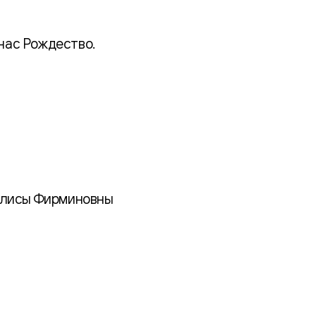
 нас Рождество.
й Алисы Фирминовны