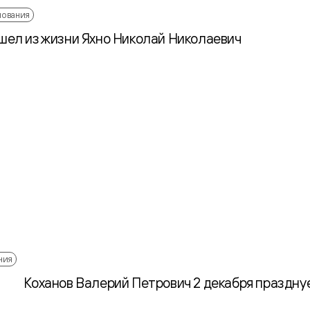
ования
шел из жизни Яхно Николай Николаевич
ния
Коханов Валерий Петрович 2 декабря празднуе