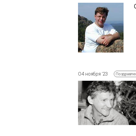
С
04 ноября ‘23
Поздравле