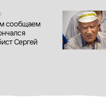
ем сообщаем
кончался
бист Сергей