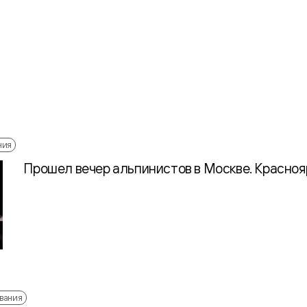
ния
Прошел вечер альпинистов в Москве. Краснояр
вания