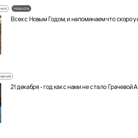
ания
Новости
Всех с Новым Годом, и напоминаем что скоро у
ования
21 декабря - год как с нами не стало Грачево