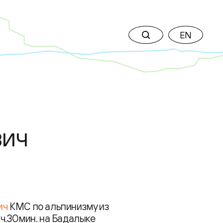
EN
вич
ич
КМС по альпинизму из
1ч.30мин. на Бадалыке