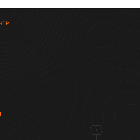
НТР
Ы