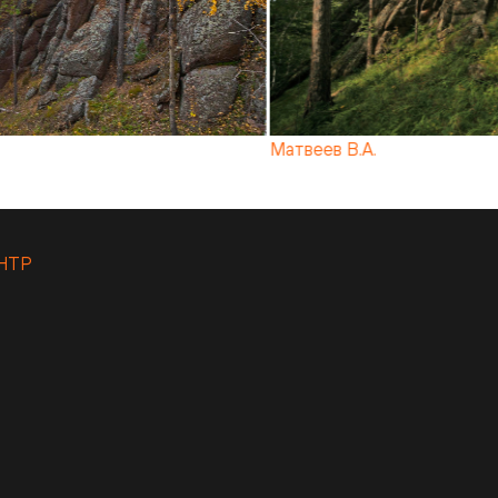
Матвеев В.А.
НТР