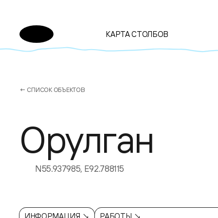
КАРТА СТОЛБОВ
← СПИСОК ОБЪЕКТОВ
Орулган
N55.937985, E92.788115
ИНФОРМАЦИЯ ↘
РАБОТЫ ↘