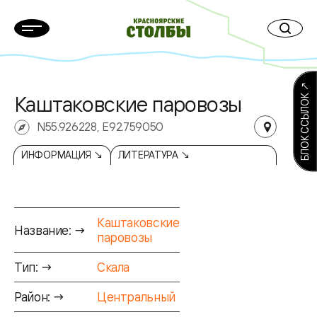
БЛОК ССЫЛОК ↗
Каштаковские паровозы
N55.926228, E92.759050
ИНФОРМАЦИЯ ↘
ЛИТЕРАТУРА ↘
Каштаковские
Название: →
паровозы
Тип: →
Скала
Район: →
Центральный