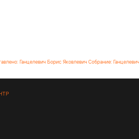
авлено: Ганцелевич Борис Яковлевич Собрание: Ганцелевич
НТР