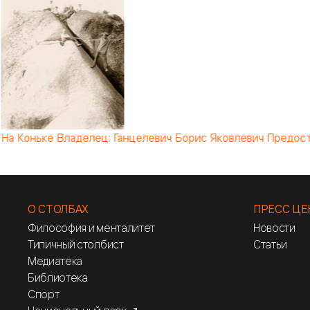
На Коньке Владелец: Ганцелевич Борис Яковлевич Предост
О СТОЛБАХ
ПРЕСС ЦЕ
Философия и менталитет
Новости
Типичный столбист
Статьи
Медиатека
Библиотека
Спорт