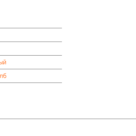
ый
лб