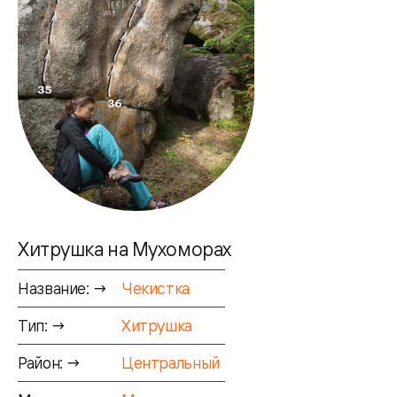
Хитрушка на Мухоморах
Название: →
Чекистка
Тип: →
Хитрушка
Район: →
Центральный