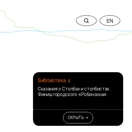
EN
Библиотека ↓
Сказания о Столбах и столбистах.
Финиш городского «Робинзона»
СКРЫТЬ →