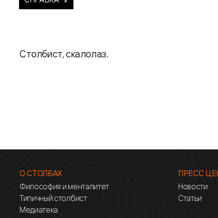
Столбист, скалолаз.
О СТОЛБАХ
ПРЕСС ЦЕ
Философия и менталитет
Новости
Типичный столбист
Статьи
Медиатека