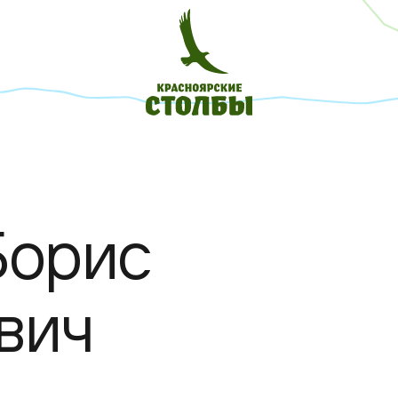
Борис
вич