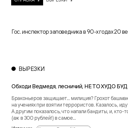
Гос. инспектор заповедника в 90-х годах 20 ве
ВЫРЕЗКИ
Обходи Ведмедя, лесничий, НЕ ТО ХУДО БУ
Браконьеров защищает... милиция? Грохот башмако
на учениях при взятии террористов. Казалось, ид
А другим показалось, что напали бандиты, и, кто
(аж в 300 рублей!) в самое...