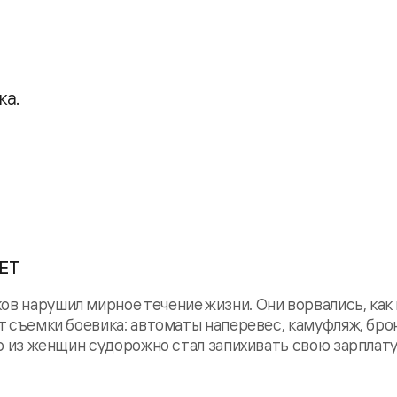
ка.
ДЕТ
в нарушил мирное течение жизни. Они ворвались, как 
ут съемки боевика: автоматы наперевес, камуфляж, бр
-то из женщин судорожно стал запихивать свою зарплат