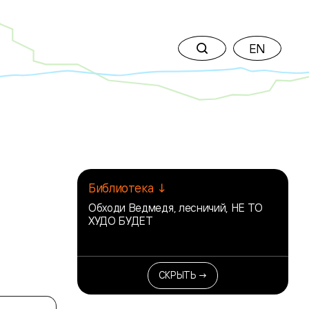
EN
Библиотека ↓
Обходи Ведмедя, лесничий, НЕ ТО
ХУДО БУДЕТ
СКРЫТЬ →