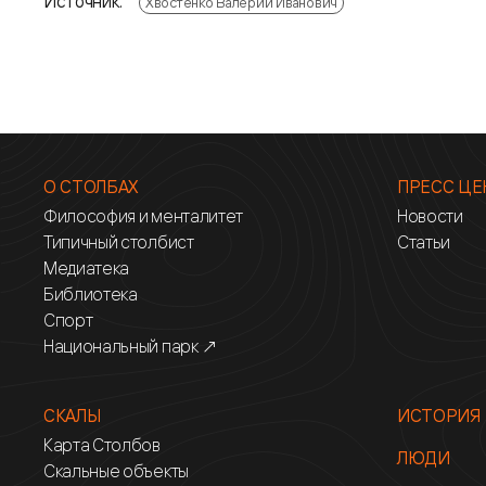
Источник:
Хвостенко Валерий Иванович
О СТОЛБАХ
ПРЕСС ЦЕ
Философия и менталитет
Новости
Типичный столбист
Статьи
Медиатека
Библиотека
Спорт
Национальный парк ↗
СКАЛЫ
ИСТОРИЯ
Карта Столбов
ЛЮДИ
Скальные объекты