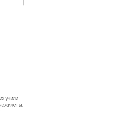
их учили
онежилеты.
у