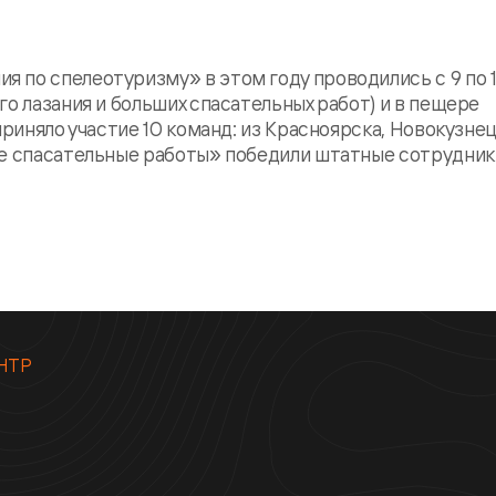
по спелеотуризму» в этом году проводились с 9 по 11
о лазания и больших спасательных работ) и в пещере
приняло участие 10 команд: из Красноярска, Новокузнец
ие спасательные работы» победили штатные сотрудник
НТР