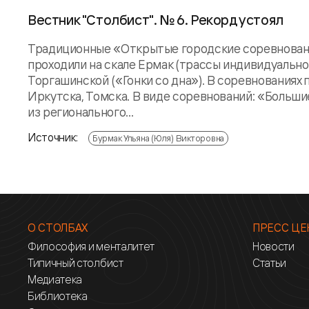
Вестник "Столбист". № 6. Рекорд устоял
Традиционные «Открытые городские соревнования 
проходили на скале Ермак (трассы индивидуальног
Торгашинской («Гонки со дна»). В соревнованиях 
Иркутска, Томска. В виде соревнований: «Больш
из регионального...
Источник:
Бурмак Ульяна (Юля) Викторовна
О СТОЛБАХ
ПРЕСС ЦЕ
Философия и менталитет
Новости
Типичный столбист
Статьи
Медиатека
Библиотека