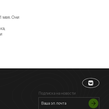
 мая. Они
ка,
и
Подписка на новости