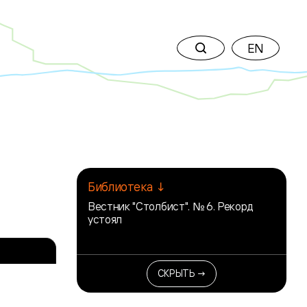
EN
Библиотека ↓
Вестник "Столбист". № 6. Рекорд
устоял
СКРЫТЬ →