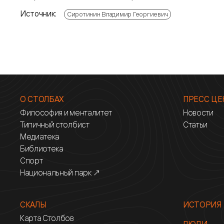
Источник:
Сиротинин Владимир Георгиевич
О СТОЛБАХ
ПРЕСС ЦЕ
Философия и менталитет
Новости
Типичный столбист
Статьи
Медиатека
Библиотека
Спорт
Национальный парк ↗
СКАЛЫ
ИСТОРИЯ
Карта Столбов