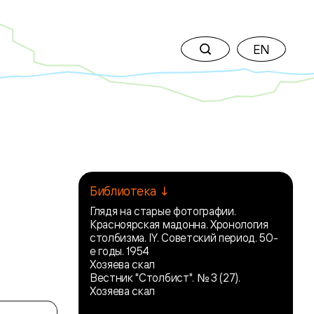
EN
Библиотека ↓
Глядя на старые фотографии.
Красноярская мадонна. Хронология
столбизма. IY. Советский период. 50-
е годы. 1954
Хозяева скал
Вестник "Столбист". № 3 (27).
Хозяева скал