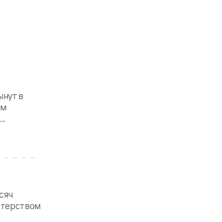
ынут в
ом
..
сяч
астерством