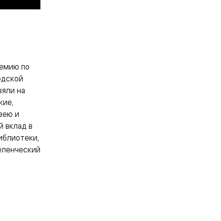
.
демию по
родской
зяли на
кие,
зею и
й вклад в
иблиотеки,
еленческий