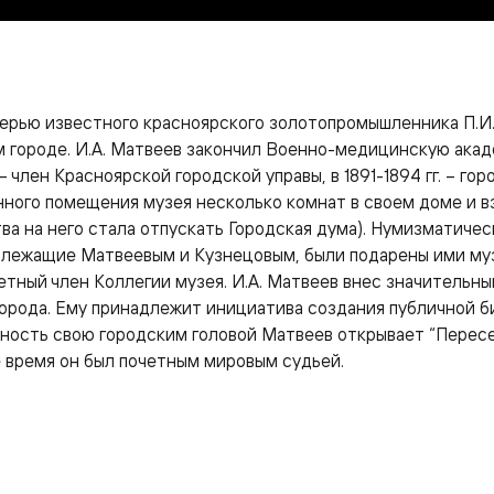
очерью известного красноярского золотопромышленника П.И
м городе. И.А. Матвеев закончил Военно-медицинскую ака
– член Красноярской городской управы, в 1891-1894 гг. – го
енного помещения музея несколько комнат в своем доме и в
тва на него стала отпускать Городская дума). Нумизматичес
длежащие Матвеевым и Кузнецовым, были подарены ими му
етный член Коллегии музея. И.А. Матвеев внес значительны
орода. Ему принадлежит инициатива создания публичной б
тность свою городским головой Матвеев открывает “Перес
 время он был почетным мировым судьей.