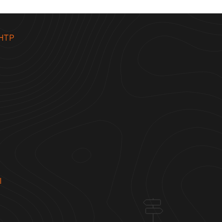
НТР
Ы