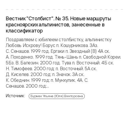
Вестник "Столбист". № 35. Новые маршруты
красноярских альпинистов, занесенные в
классификатор
Поздравляем с юбилеем столбистку, альпинистку
Любовь Искрову! Борус п. Кошурникова. 3Аз.
С. Сенашов. 1999 год. Ергаки п. Звездный (В) 4А ск.
А. Походенко. 1999 год. Тянь-Шань п. Свободной Кореи.
5Бз. В. Балезин. 2000 год. Тува п. Восточный. 4Б cк.
Н. Тимофеев. 2000 год; п. Восточный. 5А cк.
Д. Киселев. 2000 год; п. Значок. 3А cк.
К. Обеднин. 1999 год; п. Мунхулик. 4А. С.
Сенашов. 2000 год;...
Источник:
Бурмак Ульяна (Юля) Викторовна