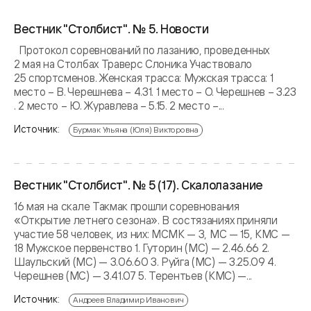
Вестник "Столбист". № 5. Новости
Протокол соревнований по лазанию, проведенных
2 мая на Столбах Траверс Слоника Участвовало
25 спортсменов. Женская трасса: Мужская трасса: 1
место – В. Черешнева – 4.31. 1 место – О. Черешнев – 3.23
. 2 место – Ю. Журавлева – 5.15. 2 место –...
Источник:
Бурмак Ульяна (Юля) Викторовна
Вестник "Столбист". № 5 (17). Скалолазание
16 мая на скале Такмак прошли соревнования
«Открытие летнего сезона». В состязаниях приняли
участие 58 человек, из них: МСМК — 3, МС — 15, КМС —
18 Мужское первенство 1. Гуторин (МС) — 2.46.66 2.
Шаульский (МС) — 3.06.60 3. Руйга (МС) — 3.25.09 4.
Черешнев (МС) — 3.41.07 5. Терентьев (КМС) —...
Источник:
Андреев Владимир Иванович