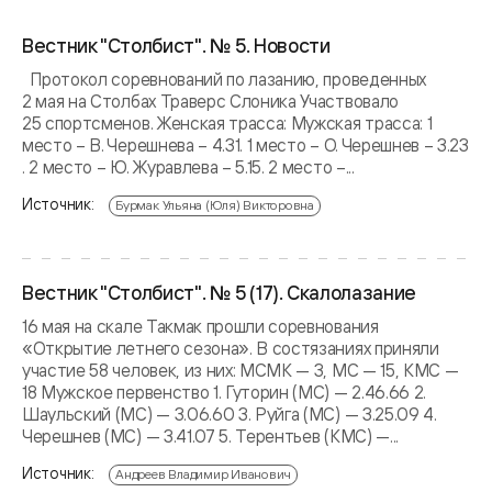
Вестник "Столбист". № 5. Новости
Протокол соревнований по лазанию, проведенных
2 мая на Столбах Траверс Слоника Участвовало
25 спортсменов. Женская трасса: Мужская трасса: 1
место – В. Черешнева – 4.31. 1 место – О. Черешнев – 3.23
. 2 место – Ю. Журавлева – 5.15. 2 место –...
Источник:
Бурмак Ульяна (Юля) Викторовна
Вестник "Столбист". № 5 (17). Скалолазание
16 мая на скале Такмак прошли соревнования
«Открытие летнего сезона». В состязаниях приняли
участие 58 человек, из них: МСМК — 3, МС — 15, КМС —
18 Мужское первенство 1. Гуторин (МС) — 2.46.66 2.
Шаульский (МС) — 3.06.60 3. Руйга (МС) — 3.25.09 4.
Черешнев (МС) — 3.41.07 5. Терентьев (КМС) —...
Источник:
Андреев Владимир Иванович