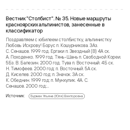
Вестник "Столбист". № 35. Новые маршруты
красноярских альпинистов, занесенные в
классификатор
Поздравляем с юбилеем столбистку, альпинистку
Любовь Искрову! Борус п. Кошурникова. 3Аз.
С. Сенашов. 1999 год. Ергаки п. Звездный (В) 4А ск.
А. Походенко. 1999 год. Тянь-Шань п. Свободной Кореи.
5Бз. В. Балезин. 2000 год. Тува п. Восточный. 4Б cк.
Н. Тимофеев. 2000 год; п. Восточный. 5А cк.
Д. Киселев. 2000 год; п. Значок. 3А cк.
К. Обеднин. 1999 год; п. Мунхулик. 4А. С.
Сенашов. 2000 год;...
Источник:
Бурмак Ульяна (Юля) Викторовна