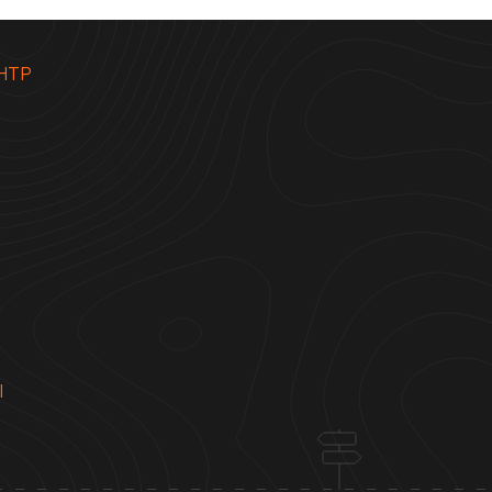
НТР
Ы