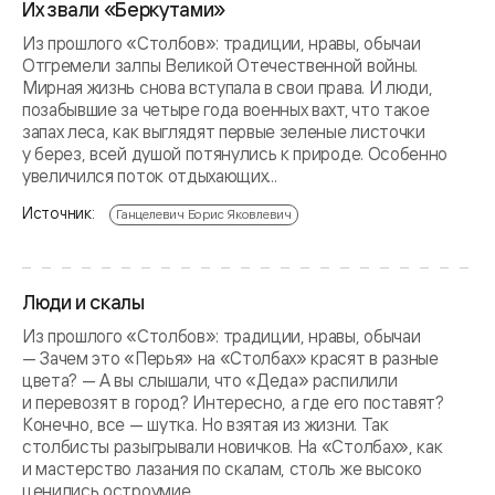
Их звали «Беркутами»
Из прошлого «Столбов»: традиции, нравы, обычаи
Отгремели залпы Великой Отечественной войны.
Мирная жизнь снова вступала в свои права. И люди,
позабывшие за четыре года военных вахт, что такое
запах леса, как выглядят первые зеленые листочки
у берез, всей душой потянулись к природе. Особенно
увеличился поток отдыхающих...
Источник:
Ганцелевич Борис Яковлевич
Люди и скалы
Из прошлого «Столбов»: традиции, нравы, обычаи
— Зачем это «Перья» на «Столбах» красят в разные
цвета? — А вы слышали, что «Деда» распилили
и перевозят в город? Интересно, а где его поставят?
Конечно, все — шутка. Но взятая из жизни. Так
столбисты разыгрывали новичков. На «Столбах», как
и мастерство лазания по скалам, столь же высоко
ценились остроумие...