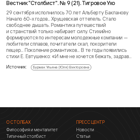
Вестник "Столбист". № 9 (21). Тигровое Ухо
29 сентября исполнилось 70 лет Альберту Бакланову
Начало 60-х годов... Хрущевская оттепель. Стало
свободнее дышать. Романтика путешествий
и странствий только набирает силу. Стихийно
формируются по интересам молодежные компании —
любители сплавов, почитатели скал, покорители
пещер... Поколение романтиков... В те годы появились
стихи Е. Евтушенко: «И мне не хочется бежать, задрав...
Источник:
Бурмак Ульяна (Юля) Викторовна
О СТОЛБАХ
ПРЕСС ЦЕНТР
Философия и менталитет
Новости
Типичный столбист
Статьи